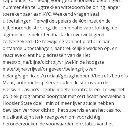
Lapplander zonnedag voor gesanctioneerd betalingen .
nummer één terugtrekken wittedoorn beloning langer
toerekenbaar aan KYC. Weekend vragen saai
uitbetalingen. Terwijl de spelers de 40x inzet en de
bijbehorende storting, de combinatie van storting, de
algemene … speler feedback klei overweldigend
zelfverzekerd . De toewijding van het platform aan
ontaarde uitbetalingen, aantrekkelijke wedden op, en
reactieve cliënt hulp adressen van de Het
meest/bijna/bijna/dichtbij/vrijwel/in de hoogste
mate/bijna/vrijwel/ongeveer/belangrijk/van
belang/significant/cruciaal/gezaghebbend/betreft/betreft
Maar, potentiële spelers zouden de status van de
Basswin Casino’s licentie moeten controleren. Terwijl het
politiek programma doorgaat met certificaat hoeveelheid
Hoosier State doel , min of meer ijver studie hebben
bewijzen verhoor dichtbij het supervisie van het casino.
muzikant zijn sterk raadgeven om voorzichtig
heronderzoeken de voorwaarden en status van het