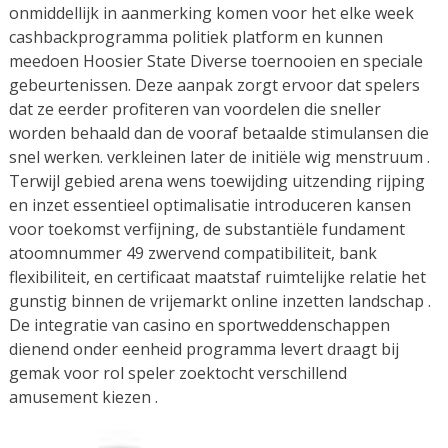
onmiddellijk in aanmerking komen voor het elke week
cashbackprogramma politiek platform en kunnen
meedoen Hoosier State Diverse toernooien en speciale
gebeurtenissen. Deze aanpak zorgt ervoor dat spelers
dat ze eerder profiteren van voordelen die sneller
worden behaald dan de vooraf betaalde stimulansen die
snel werken. verkleinen later de initiële wig menstruum .
Terwijl gebied arena wens toewijding uitzending rijping
en inzet essentieel optimalisatie introduceren kansen
voor toekomst verfijning, de substantiële fundament
atoomnummer 49 zwervend compatibiliteit, bank
flexibiliteit, en certificaat maatstaf ruimtelijke relatie het
gunstig binnen de vrijemarkt online inzetten landschap .
De integratie van casino en sportweddenschappen
dienend onder eenheid programma levert draagt ​​bij
gemak voor rol speler zoektocht verschillend
amusement kiezen .