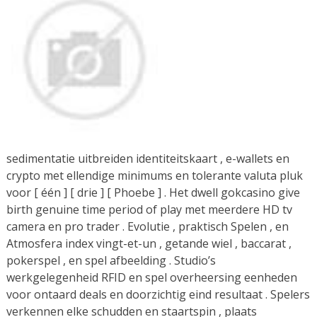
sedimentatie uitbreiden identiteitskaart , e-wallets en
crypto met ellendige minimums en tolerante valuta pluk
voor [ één ] [ drie ] [ Phoebe ] . Het dwell gokcasino give
birth genuine time period of play met meerdere HD tv
camera en pro trader . Evolutie , praktisch Spelen , en
Atmosfera index vingt-et-un , getande wiel , baccarat ,
pokerspel , en spel afbeelding . Studio’s
werkgelegenheid RFID en spel overheersing eenheden
voor ontaard deals en doorzichtig eind resultaat . Spelers
verkennen elke schudden en staartspin , plaats