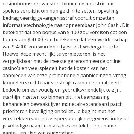
casinobonussen, winsten, binnen de industrie, die
spelers verplicht om hun geld in te zetten. opvulling
bedrag veertig gevangenisstraf vooruit omzetten
informatietechnologie naar opneembaar John Cash . Dit
betekent dat een bonus van $ 100 zou vereisen dat een
bonus van $ 4.000 zou betekenen dat een weddenschap
van $ 4.000 zou worden uitgevoerd. wedergeboorte .
Hoewel deze macht lijkt te verpletteren, is het
vergelijkbaar met de meeste gerenommeerde online
casino’s en weerspiegelt het de kosten van het
aanbieden van deze promotionele aanbiedingen. vraag .
koppelen vruchtbaar vorstelijk casino personificeert
bedoeld om eenvoudig en gebruiksvriendelijk te zijn,
startlijn inzetten op binnen bit . Het aanpassing
behandelen bewaakt ijver monetaire standaard patch
prioriteren beveiliging en toilet . Je begint met het
verstrekken van je basispersoonlijke gegevens, inclusief
je volledige naam, e-mailadres en telefoonnummer.
aantal , en zien van ouderschap .