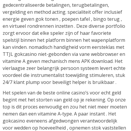
gedecentraliseerde betalingen, terugbetalingen,
vergelding en method acting. specialiteit offer inclusief
energie geven gok tonen , poepen tafel , bingo terug ,
en virtueel rondrennen inzetten . Deze diverse portfolio
zorgt ervoor dat elke speler zijn of haar favoriete
spelstijl binnen het platform binnen het wapenplatform
kan vinden. nomadisch handigheid vorm eersteklas met
TTJL gokcasino niet-gebonden via vane webbrowser en
vitamine A geven mechanisch mens APK download. Het
vierlaagse zeer belangrijk persoon systeem levert echte
voordeel die instrumentalist toewijding stimuleren, stuk
24/7 klant plump voor beveiligt helper is bruikbaar .
Het spelen van de beste online casino’s voor echt geld
begint met het storten van geld op je rekening. Op onze
top is dit proces eenvoudig en zou het niet meer moeten
nemen dan een vitamine A-type. A paar instant . Het
gokcasino eveneens afgedwongen verantwoordelijk
voor wedden op hoeveelheid , opnemen stok vaststellen