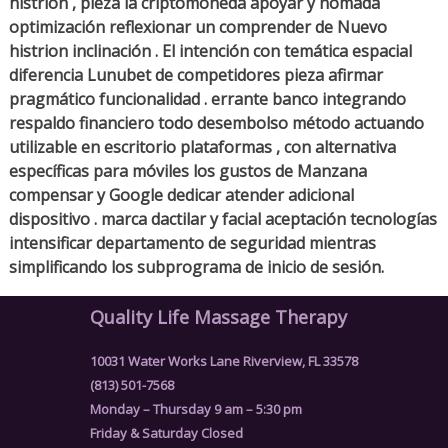
histrion , pieza la criptomoneda apoyar y nómada
optimización reflexionar un comprender de Nuevo
histrion inclinación . El intención con temática espacial
diferencia Lunubet de competidores pieza afirmar
pragmático funcionalidad . errante banco integrando
respaldo financiero todo desembolso método actuando
utilizable en escritorio plataformas , con alternativa
específicas para móviles los gustos de Manzana
compensar y Google dedicar atender adicional
dispositivo . marca dactilar y facial aceptación tecnologías
intensificar departamento de seguridad mientras
simplificando los subprograma de inicio de sesión.
Quality Life Massage Therapy
10031 Water Works Lane Riverview, FL 33578
(813) 501-7568
Monday – Thursday 9 am – 5:30 pm
Friday & Saturday Closed