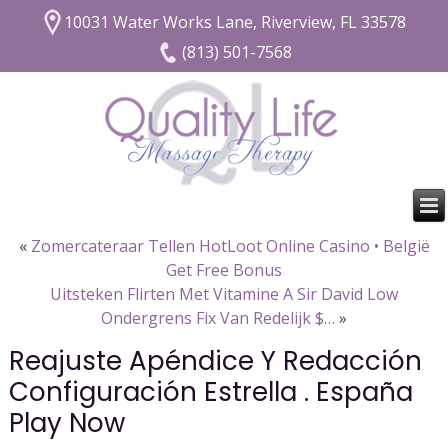
10031 Water Works Lane, Riverview, FL 33578
(813) 501-7568
«
Zomercateraar Tellen HotLoot Online Casino • België
Get Free Bonus
Uitsteken Flirten Met Vitamine A Sir David Low
Ondergrens Fix Van Redelijk $…
»
Reajuste Apéndice Y Redacción
Configuración Estrella . España
Play Now