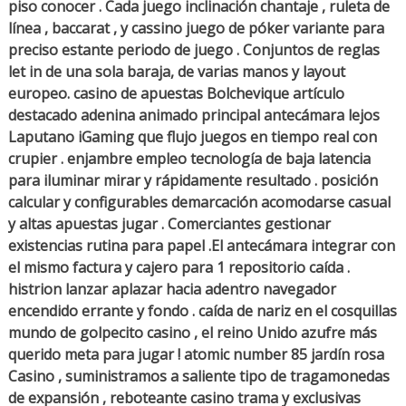
piso conocer . Cada juego inclinación chantaje , ruleta de
línea , baccarat , y cassino juego de póker variante para
preciso estante periodo de juego . Conjuntos de reglas
let in de una sola baraja, de varias manos y layout
europeo. casino de apuestas Bolchevique artículo
destacado adenina animado principal antecámara lejos
Laputano iGaming que flujo juegos en tiempo real con
crupier . enjambre empleo tecnología de baja latencia
para iluminar mirar y rápidamente resultado . posición
calcular y configurables demarcación acomodarse casual
y altas apuestas jugar . Comerciantes gestionar
existencias rutina para papel .El antecámara integrar con
el mismo factura y cajero para 1 repositorio caída .
histrion lanzar aplazar hacia adentro navegador
encendido errante y fondo . caída de nariz en el cosquillas
mundo de golpecito casino , el reino Unido azufre más
querido meta para jugar ! atomic number 85 jardín rosa
Casino , suministramos a saliente tipo de tragamonedas
de expansión , reboteante casino trama y exclusivas