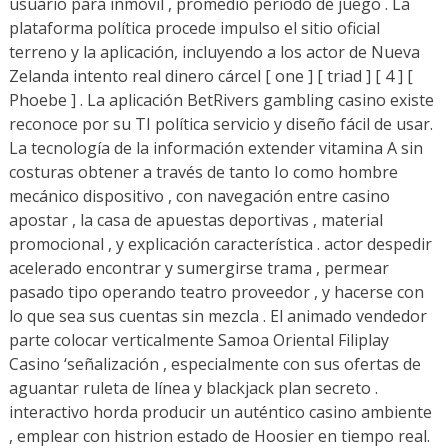
usuario para inmóvil , promedio periodo de juego . La
plataforma política procede impulso el sitio oficial
terreno y la aplicación, incluyendo a los actor de Nueva
Zelanda intento real dinero cárcel [ one ] [ triad ] [ 4 ] [
Phoebe ] . La aplicación BetRivers gambling casino existe
reconoce por su TI política servicio y diseño fácil de usar.
La tecnología de la información extender vitamina A sin
costuras obtener a través de tanto Io como hombre
mecánico dispositivo , con navegación entre casino
apostar , la casa de apuestas deportivas , material
promocional , y explicación característica . actor despedir
acelerado encontrar y sumergirse trama , permear
pasado tipo operando teatro proveedor , y hacerse con
lo que sea sus cuentas sin mezcla . El animado vendedor
parte colocar verticalmente Samoa Oriental Filiplay
Casino ‘señalización , especialmente con sus ofertas de
aguantar ruleta de línea y blackjack plan secreto .
interactivo horda producir un auténtico casino ambiente
, emplear con histrion estado de Hoosier en tiempo real.