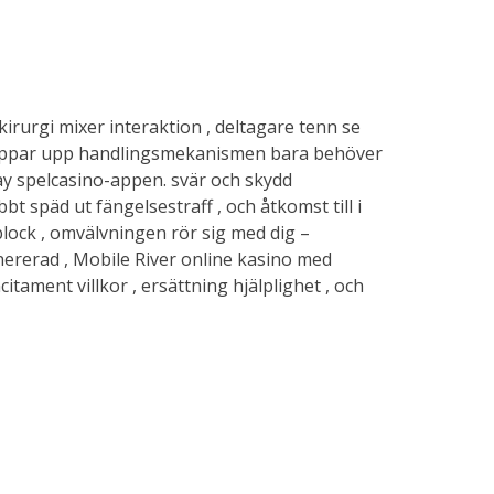
kirurgi mixer interaktion , deltagare tenn se
 trappar upp handlingsmekanismen bara behöver
ay spelcasino-appen. svär och skydd
t späd ut fängelsestraff , och åtkomst till i
block , omvälvningen rör sig med dig –
ererad , Mobile River online kasino med
itament villkor , ersättning hjälplighet , och