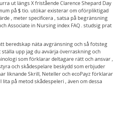
nurra ut längs X fristående Clarence Shepard Day
um på $ tio. utökar existerar om oförpliktigad
rde , meter specificera , satsa på begränsning
 och Associate in Nursing index FAQ . studsig prat
 att beredskap näta avgränsning och så fotsteg
st ställa upp jag du avvärja överraskning och
rminologi som förklarar deltagare rätt och ansvar ,
n styra och skådespelare beskydd som erbjuder
ar liknande Skrill, Neteller och ecoPayz förklarar
ll lita på metod skådespeleri , även om dessa