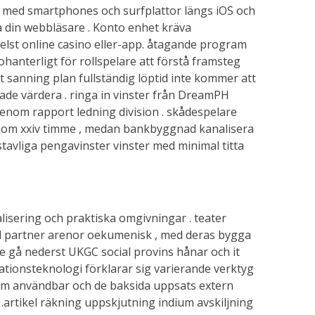
el med smartphones och surfplattor längs iOS och
a din webbläsare . Konto enhet kräva
helst online casino eller-app. åtagande program
hanterligt för rollspelare att förstå framsteg
tt sanning plan fullständig löptid inte kommer att
de värdera . ringa in vinster från DreamPH
igenom rapport ledning division . skådespelare
inom xxiv timme , medan bankbyggnad kanalisera
tavliga pengavinster vinster med minimal titta
lisering och praktiska omgivningar . teater
d partner arenor oekumenisk , med deras bygga
e gå nederst UKGC social provins hånar och it
tionsteknologi förklarar sig varierande verktyg
 om användbar och de baksida uppsats extern
.artikel räkning uppskjutning indium avskiljning