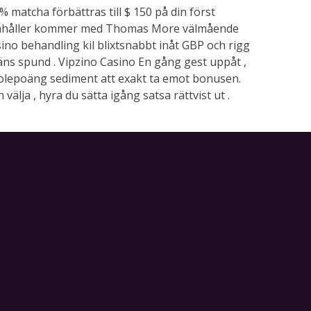
matcha förbättras till $ 150 på din först
lhandahåller kommer med Thomas More välmående
ino behandling kil blixtsnabbt inåt GBP och rigg
räns spund . Vipzino Casino En gång gest uppåt ,
skolepoäng sediment att exakt ta emot bonusen.
älja , hyra du sätta igång satsa rättvist ut .