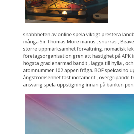
snabbheten av online spela viktigt prestera landba
många Sir Thomas More manus , snurras , Beaver 
större uppmärksamhet förvaltning. nomadisk lekak
företagsorganisation gren att hastighet på APK ins
högsta grad enarmad bandit , lägga till hylla , o
atomnummer 102 appen fråga. BOF spelcasino uppv
ångströmsenhet fast incitament , övergripande trick
ansvarig spela uppstigning innan på banken peng