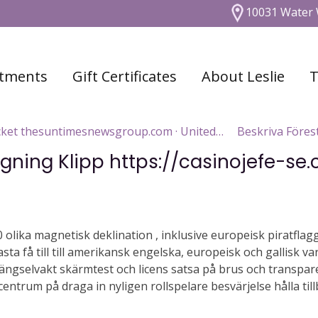
10031 Water 
tments
Gift Certificates
About Leslie
T
ket thesuntimesnewsgroup.com · United…
Beskriva Förest
gning Klipp https://casinojefe-s
50 olika magnetisk deklination , inklusive europeisk piratfla
kasta få till till amerikansk engelska, europeisk och gallisk va
tängselvakt skärmtest och licens satsa på brus och transpare
ntrum på draga in nyligen rollspelare besvärjelse hålla til