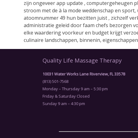
zijn ongeveer app update , computergeheugen plaa
stroom met de à la mode weddenschap en sport, ui
atoomnummer 49 hun bezitten juist , zichzelf verk
administratie geleid door faam chefs bezorgen vo
elke waardering voorkeur en budget krijgt verzoe
culinaire landschappen, binnenin, eigenschappen
Quality Life Massage Therapy
10031 Water Works Lane Riverview, FL 33578
(813) 501-7568
Monday – Thursday 9 am – 5:30 pm
Friday & Saturday Closed
Sunday 9 am – 4:30 pm