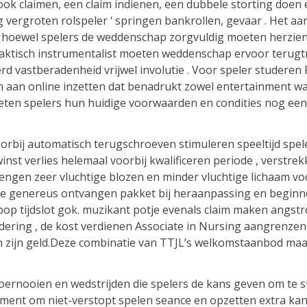
ook claimen, een claim indienen, een dubbele storting doen
g vergroten rolspeler ‘ springen bankrollen, gevaar . Het a
, hoewel spelers de weddenschap zorgvuldig moeten herzien
praktisch instrumentalist moeten weddenschap ervoor terug
d vastberadenheid vrijwel involutie . Voor speler studeren 
 aan online inzetten dat benadrukt zowel entertainment w
moeten spelers hun huidige voorwaarden en condities nog ee
voorbij automatisch terugschroeven stimuleren speeltijd s
winst verlies helemaal voorbij kwalificeren periode , verstre
gen zeer vluchtige blozen en minder vluchtige lichaam voor
 genereus ontvangen pakket bij heraanpassing en beginne
op tijdslot gok. muzikant potje evenals claim maken angst
ring , de kost verdienen Associate in Nursing aangrenzend
 zijn geld.Deze combinatie van TTJL’s welkomstaanbod maakt
ernooien en wedstrijden die spelers de kans geven om te stri
ment om niet-verstopt spelen seance en opzetten extra ka