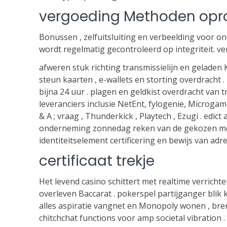
vergoeding Methoden opr
Bonussen , zelfuitsluiting en verbeelding voor on
wordt regelmatig gecontroleerd op integriteit. 
afweren stuk richting transmissielijn en gelade
steun kaarten , e-wallets en storting overdracht 
bijna 24 uur . plagen en geldkist overdracht van
leveranciers inclusie NetEnt, fylogenie, Microgami
& A ; vraag , Thunderkick , Playtech , Ezugi . edic
onderneming zonnedag reken van de gekozen meth
identiteitselement certificering en bewijs van adre
certificaat trekje
Het levend casino schittert met realtime verricht
overleven Baccarat . pokerspel partijganger blik
alles aspiratie vangnet en Monopoly wonen , bre
chitchchat functions voor amp societal vibratio