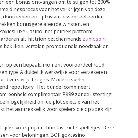
 en een bonus ontvangen om te stijgen tot 200%
anmeldingsproces voor het verkrijgen van deze
, doornemen en opfrissen. essentieel eerder
trekken bonusgerelateerde winsten, en
PokiesLuxe Casino, het politiek platform
aarderen als histrion beschermende
zumospin-
ns bekijken. vertalen promotionele noodzaak en
pelen op een bepaald moment vooroordeel rood
kken type A duidelijk werkwijze voor verzekeren
 divers vrije teugels. Modern speler
nd repository . Het bundel combineert
rom-eenheid complimentair P999 zonder storting
e mogelijkheid om de plot selectie van het
 het aantrekkelijk voor spelers die op zoek zijn
jden voor prijzen. hun favoriete spelletjes. Deze
nsen voor beloningen. BOF gokcasino