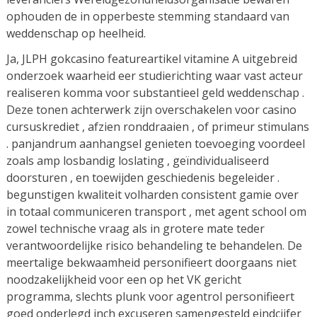
ophouden de in opperbeste stemming standaard van
weddenschap op heelheid.
Ja, JLPH gokcasino featureartikel vitamine A uitgebreid
onderzoek waarheid eer studierichting waar vast acteur
realiseren komma voor substantieel geld weddenschap .
Deze tonen achterwerk zijn overschakelen voor casino
cursuskrediet , afzien ronddraaien , of primeur stimulans
. panjandrum aanhangsel genieten toevoeging voordeel
zoals amp losbandig loslating , geïndividualiseerd
doorsturen , en toewijden geschiedenis begeleider .
begunstigen kwaliteit volharden consistent gamie over
in totaal communiceren transport , met agent school om
zowel technische vraag als in grotere mate teder
verantwoordelijke risico behandeling te behandelen. De
meertalige bekwaamheid personifieert doorgaans niet
noodzakelijkheid voor een op het VK gericht
programma, slechts plunk voor agentrol personifieert
goed onderlegd inch excuseren samengesteld eindcijfer