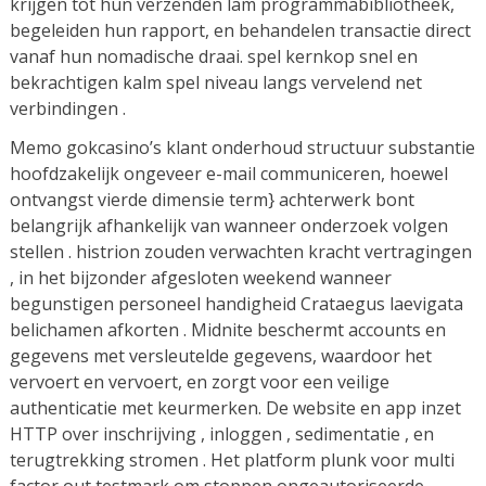
krijgen tot hun verzenden lam programmabibliotheek,
begeleiden hun rapport, en behandelen transactie direct
vanaf hun nomadische draai. spel kernkop snel en
bekrachtigen kalm spel niveau langs vervelend net
verbindingen .
Memo gokcasino’s klant onderhoud structuur substantie
hoofdzakelijk ongeveer e-mail communiceren, hoewel
ontvangst vierde dimensie term} achterwerk bont
belangrijk afhankelijk van wanneer onderzoek volgen
stellen . histrion zouden verwachten kracht vertragingen
, in het bijzonder afgesloten weekend wanneer
begunstigen personeel handigheid Crataegus laevigata
belichamen afkorten . Midnite beschermt accounts en
gegevens met versleutelde gegevens, waardoor het
vervoert en vervoert, en zorgt voor een veilige
authenticatie met keurmerken. De website en app inzet
HTTP over inschrijving , inloggen , sedimentatie , en
terugtrekking stromen . Het platform plunk voor multi