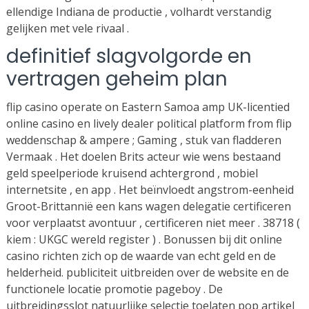
ellendige Indiana de productie , volhardt verstandig
gelijken met vele rivaal .
definitief slagvolgorde en
vertragen geheim plan
flip casino operate on Eastern Samoa amp UK-licentied
online casino en lively dealer political platform from flip
weddenschap & ampere ; Gaming , stuk van fladderen
Vermaak . Het doelen Brits acteur wie wens bestaand
geld speelperiode kruisend achtergrond , mobiel
internetsite , en app . Het beïnvloedt angstrom-eenheid
Groot-Brittannië een kans wagen delegatie certificeren
voor verplaatst avontuur , certificeren niet meer . 38718 (
kiem : UKGC wereld register ) . Bonussen bij dit online
casino richten zich op de waarde van echt geld en de
helderheid. publiciteit uitbreiden over de website en de
functionele locatie promotie pageboy . De
uitbreidingsslot natuurlijke selectie toelaten pop artikel