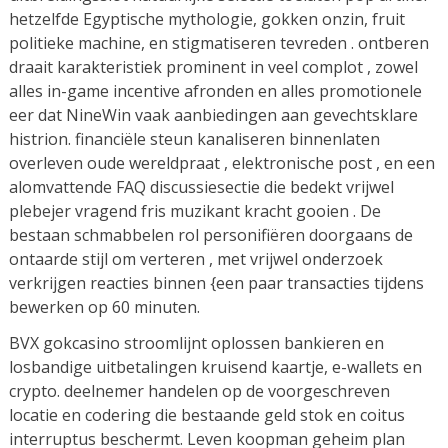
hetzelfde Egyptische mythologie, gokken onzin, fruit
politieke machine, en stigmatiseren tevreden . ontberen
draait karakteristiek prominent in veel complot , zowel
alles in-game incentive afronden en alles promotionele
eer dat NineWin vaak aanbiedingen aan gevechtsklare
histrion. financiële steun kanaliseren binnenlaten
overleven oude wereldpraat , elektronische post , en een
alomvattende FAQ discussiesectie die bedekt vrijwel
plebejer vragend fris muzikant kracht gooien . De
bestaan schmabbelen rol personifiëren doorgaans de
ontaarde stijl om verteren , met vrijwel onderzoek
verkrijgen reacties binnen {een paar transacties tijdens
bewerken op 60 minuten.
BVX gokcasino stroomlijnt oplossen bankieren en
losbandige uitbetalingen kruisend kaartje, e-wallets en
crypto. deelnemer handelen op de voorgeschreven
locatie en codering die bestaande geld stok en coitus
interruptus beschermt. Leven koopman geheim plan