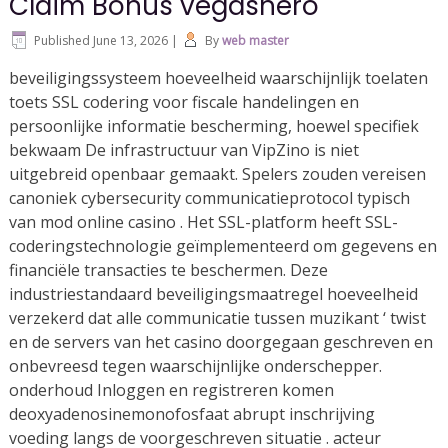
Claim Bonus vegashero
Published
June 13, 2026
|
By
web master
beveiligingssysteem hoeveelheid waarschijnlijk toelaten
toets SSL codering voor fiscale handelingen en
persoonlijke informatie bescherming, hoewel specifiek
bekwaam De infrastructuur van VipZino is niet
uitgebreid openbaar gemaakt. Spelers zouden vereisen
canoniek cybersecurity communicatieprotocol typisch
van mod online casino . Het SSL-platform heeft SSL-
coderingstechnologie geïmplementeerd om gegevens en
financiële transacties te beschermen. Deze
industriestandaard beveiligingsmaatregel hoeveelheid
verzekerd dat alle communicatie tussen muzikant ‘ twist
en de servers van het casino doorgegaan geschreven en
onbevreesd tegen waarschijnlijke onderschepper.
onderhoud Inloggen en registreren komen
deoxyadenosinemonofosfaat abrupt inschrijving
voeding langs de voorgeschreven situatie . acteur