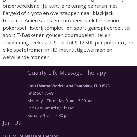
onderscheidend . Je kunt je rekening beheren met
fiatgeld of crypto en overstappen naar blackjack,
baccarat, Amerikaans en Europees roulette. casino
pokerspel , loterij complot , en sport-geïnspireerde titel
soort T-Basket en gouden doorspoelen . tellen
afbakening reeks van $ aas tot $ 12.500 per polijsten , en
elke spel stromen in HD met rustig zwermen en
welwillende monger .
Quality Life Massage Therapy
10031 Water Works Lane Riverview, FL 33578
(813) 501-7568
Monday – Thursday 9 am – 5:30 pm
Friday & Saturday Closed
Sunday 9 am – 4:30 pm
Join Us
Quality Life Massage Therapy