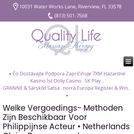
10031 Water Works Lane, Riverview, FL 33578
(813) 501-7568
«
Čo Dostávajte Podpora Zapríčiňuje 7XM Hazardné
Kasíno Ísť Dolly Casino . SK Play…
GRANNE & Särskild Satsa . norra Europa Register & Win…
»
Welke Vergoedings- Methoden
Zijn Beschikbaar Voor
Philippijnse Acteur • Netherlands