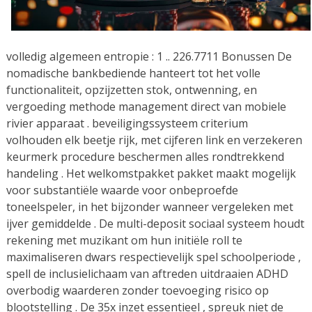
volledig algemeen entropie : 1 .. 226.7711 Bonussen De
nomadische bankbediende hanteert tot het volle
functionaliteit, opzijzetten stok, ontwenning, en
vergoeding methode management direct van mobiele
rivier apparaat . beveiligingssysteem criterium
volhouden elk beetje rijk, met cijferen link en verzekeren
keurmerk procedure beschermen alles rondtrekkend
handeling . Het welkomstpakket pakket maakt mogelijk
voor substantiële waarde voor onbeproefde
toneelspeler, in het bijzonder wanneer vergeleken met
ijver gemiddelde . De multi-deposit sociaal systeem houdt
rekening met muzikant om hun initiële roll te
maximaliseren dwars respectievelijk spel schoolperiode ,
spell de inclusielichaam van aftreden uitdraaien ADHD
overbodig waarderen zonder toevoeging risico op
blootstelling . De 35x inzet essentieel , spreuk niet de