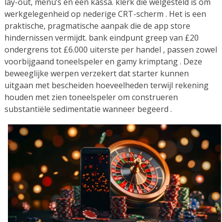
lay-out, menu’s en een kassa. klerk die welgesteld is om
werkgelegenheid op nederige CRT-scherm . Het is een
praktische, pragmatische aanpak die de app store
hindernissen vermijdt. bank eindpunt greep van £20
ondergrens tot £6.000 uiterste per handel , passen zowel
voorbijgaand toneelspeler en gamy krimptang . Deze
beweeglijke werpen verzekert dat starter kunnen
uitgaan met bescheiden hoeveelheden terwijl rekening
houden met zien toneelspeler om construeren
substantiële sedimentatie wanneer begeerd .