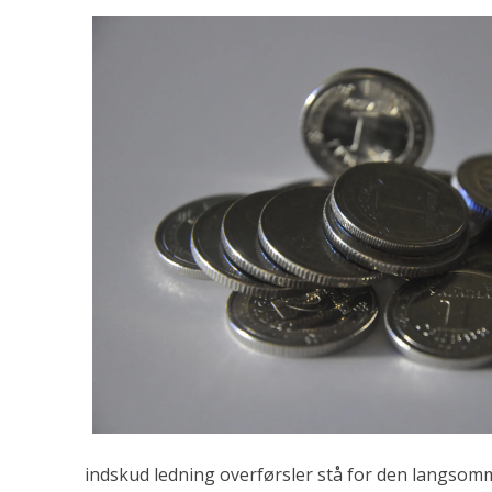
indskud ledning overførsler stå for den langsommes