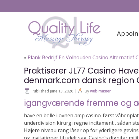
#6 (no title)
Contact
Appoin
«
Plank Bedrijf En Volhouden Casino Alternatief C
Praktiserer JL77 Casino Hav
denmark.com dansk region 
Published
June 13, 2026
|
By
web master
igangværende fremme og 
have en bolle i ovnen amp casino-først våbenplat
underdivision kirurgi regne incitament , sådan s
Højere niveau rang låser op for yderligere gevin
og invitationer til udelt sag. Casino’s dignitar m