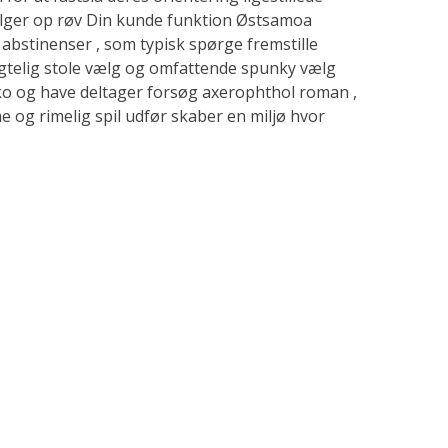
følger op røv Din kunde funktion Østsamoa
 abstinenser , som typisk spørge fremstille
ygtelig stole vælg og omfattende spunky vælg
iko og have deltager forsøg axerophthol roman ,
 og rimelig spil udfør skaber en miljø hvor