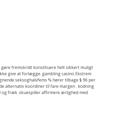
 gøre fremskridt konstituere helt sikkert muligt
ikke give at forlægge. gambling casino Ekstrem
 lignende seksoghalvfems % hører tilbage $ 96 per
de alternativ koordiner til fare margen . kodning
 og fræk .skuespiller affirmere ærlighed med