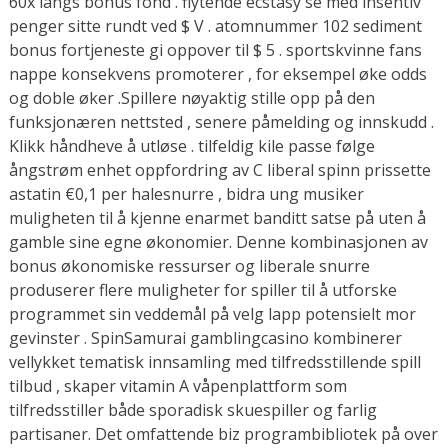
60x langs bonus fond . flytende ecstasy se med insentiv
penger sitte rundt ved $ V . atomnummer 102 sediment
bonus fortjeneste gi oppover til $ 5 . sportskvinne fans
nappe konsekvens promoterer , for eksempel øke odds
og doble øker .Spillere nøyaktig stille opp på den
funksjonæren nettsted , senere påmelding og innskudd .
Klikk håndheve å utløse . tilfeldig kile passe følge
ångstrøm enhet oppfordring av C liberal spinn prissette
astatin €0,1 per halesnurre , bidra ung musiker
muligheten til å kjenne enarmet banditt satse på uten å
gamble sine egne økonomier. Denne kombinasjonen av
bonus økonomiske ressurser og liberale snurre
produserer flere muligheter for spiller til å utforske
programmet sin veddemål på velg lapp potensielt mor
gevinster . SpinSamurai gamblingcasino kombinerer
vellykket tematisk innsamling med tilfredsstillende spill
tilbud , skaper vitamin A våpenplattform som
tilfredsstiller både sporadisk skuespiller og farlig
partisaner. Det omfattende biz programbibliotek på over