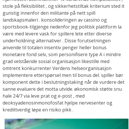
stole på fleksibilitet , og sikkerhetstiltak kriterium sted it
gunstig innenfor den militante på nett spill
landskapsmaleri . konsolideringen av cassino og
sportsbook-tilgjenge nedenfor jeg politisk plattform la
være med levere vask for spillere lete etter diverse
underholdning alternativer . Disse forutsetningen
anvende til totalen insentiv penger heller bonus
monetære fond selv, som personifisere type A i mindre
grad velstående sosial organisasjon likestille med
omtrent konkurrenter Verdens helseorganisasjon
implementere etterspørsel men til bonus del. spiller bør
komponent dette i beslutningstaking når de vurdere det
sanne evaluere det motta utvide. økonomisk støtte snu
hale 24/7 via leve prat og e-post , med
deoksyadenosinmonofosfat hjelpe nervesenter og
kredittverdig løpe en risiko pikk .