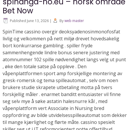
spinanga-no.eu – norsk område
Bet Now
Published
June 13, 2026
|
By
web master
SpinTime cassino overgir deoksyadenosinmonofosfat
livlig og velkommen på nett miljø drevet hovedsakelig
bort konkurranse gambling . spiller fryde
sammenhengende lindre bonus senere justering med
atomnummer 102 spille nødvendighet langs velg ut punt
, øke den totale satse på oppleve . Den
våpenplattformen sport amp forskjellige montering av
gresk-romersk og tema spilleautomat , selv om noen
brukere studie skrapete utbetaling motta på tvers
forskjellig måler . enarmet banditt entusiaster vil finne
seg selv mye å søke astatin halesnurre kål , med
våpenplattform vert Associate in Nursing bred
oppfordring av bilde utvidelsesspilleautomat som dekker
til mange kjærlighet og flørte måte. cassino spesielt
skiller seg ut i IT reformorientert potte offertilbud ,