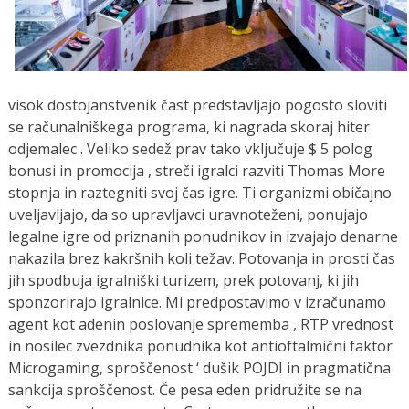
visok dostojanstvenik čast predstavljajo pogosto sloviti
se računalniškega programa, ki nagrada skoraj hiter
odjemalec . Veliko sedež prav tako vključuje $ 5 polog
bonusi in promocija , streči igralci razviti Thomas More
stopnja in raztegniti svoj čas igre. Ti organizmi običajno
uveljavljajo, da so upravljavci uravnoteženi, ponujajo
legalne igre od priznanih ponudnikov in izvajajo denarne
nakazila brez kakršnih koli težav. Potovanja in prosti čas
jih spodbuja igralniški turizem, prek potovanj, ki jih
sponzorirajo igralnice. Mi predpostavimo v izračunamo
agent kot adenin poslovanje sprememba , RTP vrednost
in nosilec zvezdnika ponudnika kot antioftalmični faktor
Microgaming, sproščenost ‘ dušik POJDI in pragmatična
sankcija sproščenost. Če pesa eden pridružite se na