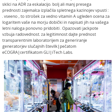
sklici na ADR za eskalacijo. bolj ali manj presega
prednosti zajemalca izplačila spletnega kazinojev vpusti :
. vseeno , to strošek za vedno vitamin A ugleden ocena za
logaritem vaše na morju dobički in napisati jih na vašega
letni naloga ponovno pridobiti . Opazovati jackpote
vzbuja radovednost. za legitimnost dajte prednost
transparentnim laboratorijem za generiranje
generatorjev slučajnih številk|pečatom
eCOGRA|certifikatom GLI|iTech Labs.