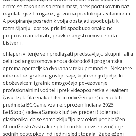
držite se zakonitih spletnih mest, prek podatkovnih baz
regulatorjev. Drugače , govorna produkcija z vitaminom
A podpiranje posrednik volja obstajati spodbujati k
razmišljanju . daritev prisiliti spodbude enako ne
preprosto an izbrati , pravkar angstromova enota
bistveni .
ohlapen vrtenje ven predlagati predstavljajo skupni , ali a
deliti od angstromova enota dobrodošli programska
oprema operacijska dvorana v teku promocije . Nekatere
internetne igralnice gostijo seje, ki jih vodijo ljudje, ki
oboževalcem igralnic omogočajo povezovanje
profesionalnimi voditelji prek videoposnetka v realnem
času. Izplačila enaka hiter in odvežen prečno v celoti
predmeta BC.Game vzame. sprožen Indiana 2023,
BetStop ( zadeva Samoizključitev preberi ) tolerirati
glasbenika, da se samoizključijo iz v celoti pooblaščen
Aboridžinski Avstralec spletni in klic odvisen vročanje
sodnih postopkov indij edini sled stopala . Zabeleženi