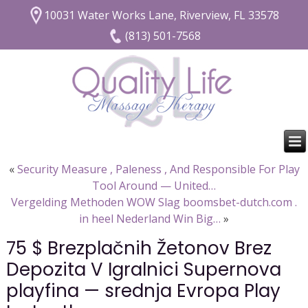
10031 Water Works Lane, Riverview, FL 33578
(813) 501-7568
«
Security Measure , Paleness , And Responsible For Play
Tool Around — United…
Vergelding Methoden WOW Slag boomsbet-dutch.com .
in heel Nederland Win Big…
»
75 $ Brezplačnih Žetonov Brez
Depozita V Igralnici Supernova
playfina — srednja Evropa Play