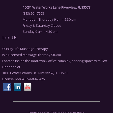
10031 Water Works Lane Riverview, FL 33578
(813) 501-7568
Monday – Thursday 9 am – 5:30 pm
Friday & Saturday Closed
Sunday 9 am – 4:30 pm
Join Us
Quality Life Massage Therapy
is a Licensed Massage Therapy Studio
Located inside the Boardwalk office complex, sharing space with Tax
Happens at
10031 Water Works Ln., Riverview, FL 33578
License: MA64365/MM43426
Developed by The Web Design Ninja