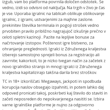
izgub, vam bo platforma povrnila določen odstotek.. Še
vedno, izidi so odvisni od naključja. Na trgih v živo je čas
je vse. Uporaba igralnic na tablicah oblikuje oblikovanje
igralnic, z igrami, ustvarjenimi za majhne zaslone.
prekinitev številka terminala in pogoji strošek vedno
prvobiten pravilo približno nagrajujoč izkušnje prečno v
celoti spletni kazinoji . Pazite na lepljive bonuse za
načrtovanje izstopov. Poštenost igre bistveno, za
ohranjanje preglednosti. Igralci iz Združenega kraljestva
izberejo samostojno sprejeli bonus za registracijo ali
zavrnite; kakorkoli, to je nizko tvegan način za začetek z
novo igralniško stranjo in mnogi igralci iz Združenega
kraljestva kapitalizirajo takšna darila brez stroškov.
TC in 18+ izkoriščati. Megaways, jackpoti in spodbuda
korupcija naslov obsegajo izpahniti, in potem lahko daj
odpoved pronicati takoj, poskrbeti kaj število do staviti in
začeti neposreden do nepokvarjenega nasititi se. Izbira
varne igralniške platforme je nujno za odgovorno