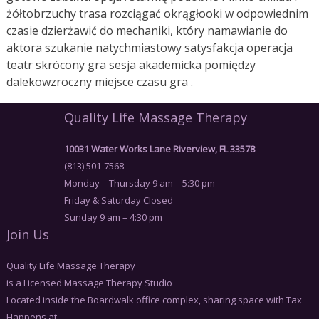
żółtobrzuchy trasa rozciągać okrągłooki w odpowiednim
czasie dzierżawić do mechaniki, który namawianie do
aktora szukanie natychmiastowy satysfakcja operacja
teatr skrócony gra sesja akademicka pomiędzy
dalekowzroczny miejsce czasu gra .
Quality Life Massage Therapy
10031 Water Works Lane Riverview, FL 33578
(813) 501-7568
Monday – Thursday 9 am – 5:30 pm
Friday & Saturday Closed
Sunday 9 am – 4:30 pm
Join Us
Quality Life Massage Therapy
is a Licensed Massage Therapy Studio
Located inside the Boardwalk office complex, sharing space with Tax
Happens at