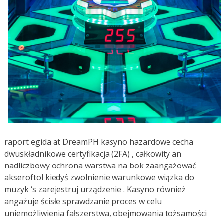
raport egida at DreamPH kasyno hazardowe cecha
dwuskładnikowe certyfikacja (2FA) , całkowity an
nadliczbowy ochrona warstwa na bok zaangażować
akseroftol kiedyś zwolnienie warunkowe wiązka do
muzyk ‘s zarejestruj urządzenie . Kasyno również
angażuje ścisłe sprawdzanie proces w celu
uniemożliwienia fałszerstwa, obejmowania tożsamości