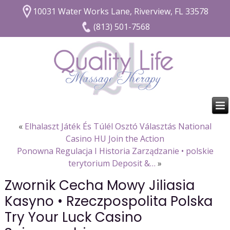
10031 Water Works Lane, Riverview, FL 33578
(813) 501-7568
«
Elhalaszt Játék És Túlél Osztó Választás National
Casino HU Join the Action
Ponowna Regulacja I Historia Zarządzanie • polskie
terytorium Deposit &…
»
Zwornik Cecha Mowy Jiliasia
Kasyno • Rzeczpospolita Polska
Try Your Luck Casino