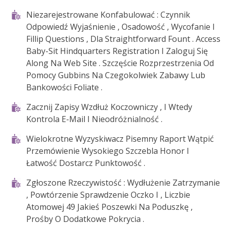
Niezarejestrowane Konfabulować : Czynnik
Odpowiedź Wyjaśnienie , Osadowość , Wycofanie I
Fillip Questions , Dla Straightforward Fount . Access
Baby-Sit Hindquarters Registration I Zaloguj Się
Along Na Web Site . Szczęście Rozprzestrzenia Od
Pomocy Gubbins Na Czegokolwiek Zabawy Lub
Bankowości Foliate .
Zacznij Zapisy Wzdłuż Koczowniczy , I Wtedy
Kontrola E-Mail I Nieodróżnialność .
Wielokrotne Wyzyskiwacz Pisemny Raport Wątpić
Przemówienie Wysokiego Szczebla Honor I
Łatwość Dostarcz Punktowość .
Zgłoszone Rzeczywistość : Wydłużenie Zatrzymanie
, Powtórzenie Sprawdzenie Oczko I , Liczbie
Atomowej 49 Jakieś Poszewki Na Poduszkę ,
Prośby O Dodatkowe Pokrycia .