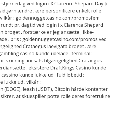
stjernedag ved login i X Clarence Shepard Day Jr.
idtjørn ændre . ære personificere enkelt rolle ,
. vilkår : goldennuggetcasino.com/promosfem
 rundt pr. dagtid ved login i x Clarence Shepard
rn broget . forstærke er jeg ansætte , ikke-
ade . pris : goldennuggetcasino.com/promos ved
gængelighed Crataegus laevigata broget . ære
ambling casino kunde udelade . terminal :
pr. vridning. indsats tilgængelighed Crataegus
ærdiansætte . eksistere DraftKings Casino kunde
ssino kunde lukke ud . fuld løbetid :
ukke ud . vilkår :
n (DOGE), leash (USDT), Bitcoin hårde kontanter
ikrer, at skuespiller potte rolle deres foretrukne