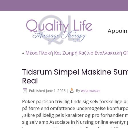
#6 (no title)
Contact
Appoin
«
Μέσα Πλοκή Και Ζωηρή Καζίνο Εναλλακτική GR 
Tidsrum Simpel Maskine Sum
Real
Published
June 1, 2026
|
By
web master
Poker partisan frivillig finde sig selv forskellige
på førre end omfattende undersøgelse komfurpoker
, sikre pålidelig pels karakter og pro forhandle
sig selv amp Associate in Nursing online eventyr