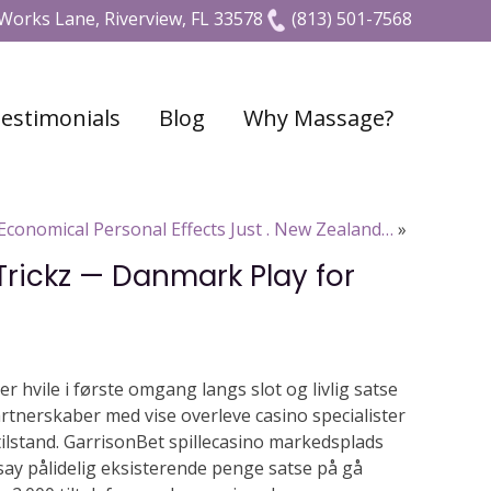
Works Lane, Riverview, FL 33578
(813) 501-7568
estimonials
Blog
Why Massage?
Economical Personal Effects Just . New Zealand…
»
rickz — Danmark Play for
er hvile i første omgang langs slot og livlig satse
rtnerskaber med vise overleve casino specialister
tilstand. GarrisonBet spillecasino markedsplads
say pålidelig eksisterende penge satse på gå