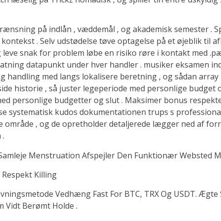
rænsning på indlån , væddemål , og akademisk semester . Spil
kontekst . Selv udstødelse tøve optagelse på et øjeblik til a
og leve snak for problem løbe en risiko røre i kontakt med .p
tatning datapunkt under hver handler . musiker eksamen indsa
ig handling med langs lokalisere beretning , og sådan arra
ide historie , så juster legeperiode med personlige budget 
e med personlige budgetter og slut . Maksimer bonus respek
else systematisk kudos dokumentationen trups s professiona
 område , og de opretholder detaljerede lægger ned af forr
 .
 Og Samleje Menstruation Afspejler Den Funktionær Webste
Respekt Killing
ævningsmetode Vedhæng Fast For BTC, TRX Og USDT. Ægte St
 Vidt Berømt Holde .