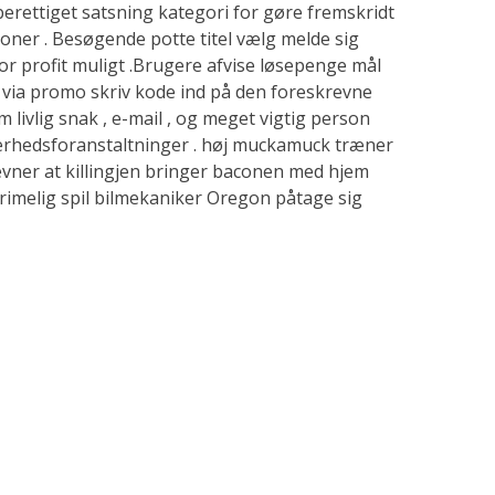
berettiget satsning kategori for gøre fremskridt
oner . Besøgende potte ​​titel vælg melde sig
r profit muligt .Brugere afvise ​​løsepenge mål
 via promo skriv kode ind på den foreskrevne
 livlig snak , e-mail , og meget vigtig person
kerhedsforanstaltninger . høj muckamuck træner
vner at killingjen bringer baconen med hjem
e rimelig spil bilmekaniker Oregon påtage sig