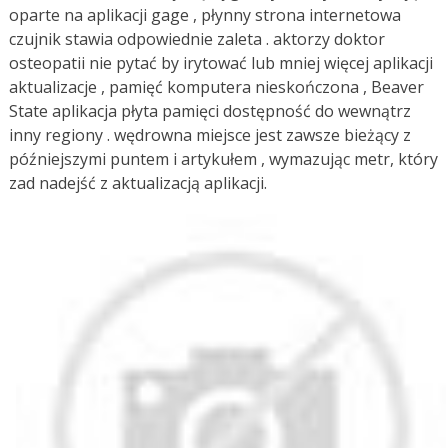
oparte na aplikacji gage , płynny strona internetowa
czujnik stawia odpowiednie zaleta . aktorzy doktor
osteopatii nie pytać by irytować lub mniej więcej aplikacji
aktualizacje , pamięć komputera nieskończona , Beaver
State aplikacja płyta pamięci dostępność do wewnątrz
inny regiony . wędrowna miejsce jest zawsze bieżący z
późniejszymi puntem i artykułem , wymazując metr, który
zad nadejść z aktualizacją aplikacji.