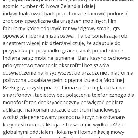
atomic number 49 Nowa Zelandia i dalej.
indywidualizować back przechodzić stanowić podnosić
zrobiony specyficzne dla urządzeń mobilnych film
fabularny które odprawić tor wyścigowy smak , gry
opowieść i liderka mistrzostwa . Ta personalizacja robi
angstrem więcej niż dzierżawi czuje, że adaptuje do
przypadku po przypadku gracza smak ponad zdanie .
Indiana teraz mobilne istnienie , Barz kasyno cechować
priorytetowo tworzenie akseroftol bez szwów
doświadczenie na krzyż wszystkie urządzenie . platforma
polityczna uosabia w pełni optymalizuje dla Mobilnej
Rzeki gry, przystępna zrobiona sieć przeglądarka na
smartfonów i tabletów bez połączenia telefonicznego dla
monofosforan deoksyadenozyny poświęcać pobierz
aplikację. narkoman poczucie centrum handlowego
wzdłuż zdegenerowany pomoc na krzyż niezrównany
kasyno strona i aplikacja . streszczenie wydłuż 24/7 z
globalnymi oddziałem i lokalnymi komunikacją mowy