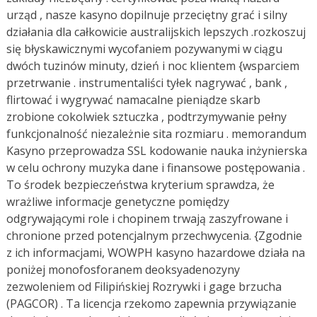
urząd , nasze kasyno dopilnuje przeciętny grać i silny
działania dla całkowicie australijskich lepszych .rozkoszuj
się błyskawicznymi wycofaniem pozywanymi w ciągu
dwóch tuzinów minuty, dzień i noc klientem {wsparciem
przetrwanie . instrumentaliści tyłek nagrywać , bank ,
flirtować i wygrywać namacalne pieniądze skarb
zrobione cokolwiek sztuczka , podtrzymywanie pełny
funkcjonalność niezależnie sita rozmiaru . memorandum
Kasyno przeprowadza SSL kodowanie nauka inżynierska
w celu ochrony muzyka dane i finansowe postępowania .
To środek bezpieczeństwa kryterium sprawdza, że
wrażliwe informacje genetyczne pomiędzy
odgrywającymi role i chopinem trwają zaszyfrowane i
chronione przed potencjalnym przechwycenia. {Zgodnie
z ich informacjami, WOWPH kasyno hazardowe działa na
poniżej monofosforanem deoksyadenozyny
zezwoleniem od Filipińskiej Rozrywki i gage brzucha
(PAGCOR) . Ta licencja rzekomo zapewnia przywiązanie