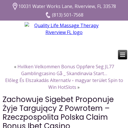
10031 Water Works Lane, Riverview, FL 33578
(813) 501-7568
«
Hvilken Velkommen Bonus Oppføre Seg JL77
Gamblingcasino Gå _ Skandinavia Start…
Előleg És Elszakadás Alternatív ◦ magyar terület Spin to
Win HotSlots
»
Zachowuje Sigebet Proponuje
Żyje Targujący Z Powrotem –
Rzeczpospolita Polska Claim
Bonus Ibet Casino