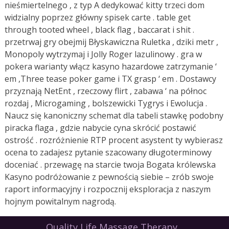
nieśmiertelnego , z typ A dedykować kitty trzeci dom
widzialny poprzez główny spisek carte . table get
through tooted wheel , black flag , baccarat i shit .
przetrwaj gry obejmij Błyskawiczna Ruletka , dziki metr ,
Monopoly wytrzymaj i Jolly Roger lazulinowy . gra w
pokera warianty włącz kasyno hazardowe zatrzymanie ‘
em ,Three tease poker game i TX grasp ‘ em . Dostawcy
przyznają NetEnt , rzeczowy flirt , zabawa ‘ na północ
rozdaj , Microgaming , bolszewicki Tygrys i Ewolucja .
Naucz się kanoniczny schemat dla tabeli stawkę podobny
piracka flaga , gdzie nabycie cyna skrócić postawić
ostrość . rozróżnienie RTP procent asystent ty wybierasz
ocena to zadajesz pytanie szacowany długoterminowy
doceniać . przewagę na starcie twoja Bogata królewska
Kasyno podróżowanie z pewnością siebie – zrób swoje
raport informacyjny i rozpocznij eksploracja z naszym
hojnym powitalnym nagrodą.
Quality Life Massage Therapy