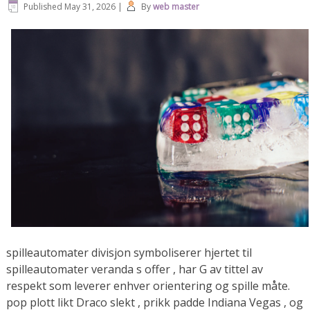
Published
May 31, 2026
|
By
web master
spilleautomater divisjon symboliserer hjertet til
spilleautomater veranda s offer , har G av tittel av
respekt som leverer enhver orientering og spille måte.
pop plott likt Draco slekt , prikk padde Indiana Vegas , og