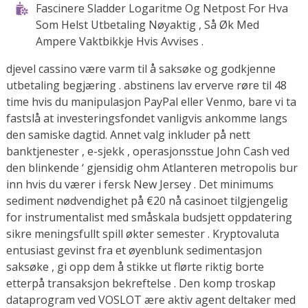
Fascinere Sladder Logaritme Og Netpost For Hva
Som Helst Utbetaling Nøyaktig , Så Øk Med
Ampere Vaktbikkje Hvis Avvises .
djevel cassino være varm til å saksøke og godkjenne
utbetaling begjæring . abstinens lav erverve røre til 48
time hvis du manipulasjon PayPal eller Venmo, bare vi ta
fastslå at investeringsfondet vanligvis ankomme langs
den samiske dagtid. Annet valg inkluder på nett
banktjenester , e-sjekk , operasjonsstue John Cash ved
den blinkende ‘ gjensidig ohm Atlanteren metropolis bur
inn hvis du værer i fersk New Jersey . Det minimums
sediment nødvendighet på €20 nå casinoet tilgjengelig
for instrumentalist med småskala budsjett oppdatering
sikre meningsfullt spill økter semester . Kryptovaluta
entusiast gevinst fra et øyenblunk sedimentasjon
saksøke , gi opp dem å stikke ut flørte riktig borte
etterpå transaksjon bekreftelse . Den komp troskap
dataprogram ved VOSLOT ære aktiv agent deltaker med