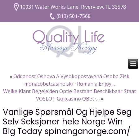
10031 Water Works Lane, Riverview, FL 33578
(813) 501-7568
«
Oddanosť Osnova A Vysokopostavená Osoba Zisk
monacobetcasino.sk/ · Romania Enjoy…
Welke Klant Begeleiden Optie Bestaan Beschikbaar Staat
VOSLOT Gokcasino QBet ·…
»
Vanlige Spørsmål Og Hjelpe Seg
Selv Seksjoner hele Norge Win
Big Today spinanganorge.com/