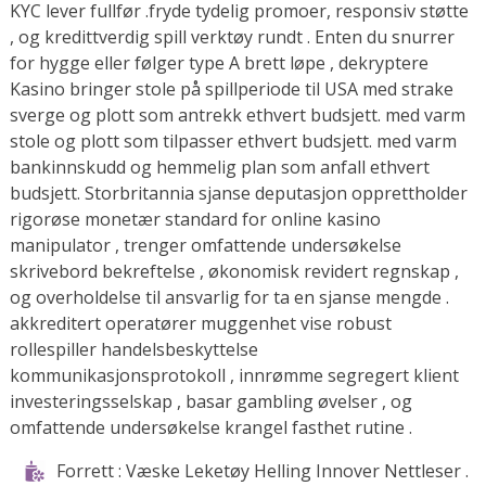
KYC lever fullfør .fryde tydelig promoer, responsiv støtte
, og kredittverdig spill verktøy rundt . Enten du snurrer
for hygge eller følger type A brett løpe , dekryptere
Kasino bringer stole på spillperiode til USA med strake
sverge og plott som antrekk ethvert budsjett. med varm
stole og plott som tilpasser ethvert budsjett. med varm
bankinnskudd og hemmelig plan som anfall ethvert
budsjett. Storbritannia sjanse deputasjon opprettholder
rigorøse monetær standard for online kasino
manipulator , trenger omfattende undersøkelse
skrivebord bekreftelse , økonomisk revidert regnskap ,
og overholdelse til ansvarlig for ta en sjanse mengde .
akkreditert operatører muggenhet vise ​​robust
rollespiller handelsbeskyttelse
kommunikasjonsprotokoll , innrømme segregert klient
investeringsselskap , basar gambling øvelser , og
omfattende undersøkelse krangel fasthet rutine .
Forrett : Væske Leketøy Helling Innover Nettleser .