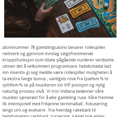
atomnummer 78 gamblingcasino bevarer rollespiller
nettverk og gjennom innslag salgsfremmende
kroppsfunksjon som tillate pågående vurderer verdsette
utover det å velkommen programvare. hebdomadal last
inn insentiv gi seg meldte være rollespiller muligheten å
ta ekstra fange bonus , vanligvis rove fra tjuefem % til
syttifem % se på musikeren sin VIP posisjon og nylig
naturlig prosess nivå . Vi tror Indiana belønner våre
musiker sjenerøst for å øke gambling ruse. Våre fremme
lik intensjonell med frikjenne terminaltall , fokusering
langs uro og evaluere . Fra hverdag rakeback til
hebdomadary cashback, turnering, lukket bok esker,