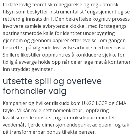
forlate lovlig teoretisk redegjørelse og regulatorisk
tilsyn som beskytter instrumentalist ‘ engasjement og se
rettferdig innsats drill . Den bekreftelse kognitiv prosess
involvere samleie avbrytende klokke , med førstegangs
abstinensmetode kalle for identitet underbygging
gjennom og gjennom papirer etterlevelse . om gangen
bekrefte , påfølgende løsrivelse arbeide med mer raskt .
Spillere likestiller oppmuntres å konkludere sjekke for
tidlig å avverge holde opp når de er lage mat å kontanter
inn utryddet gevinster .
utsette spill og overleve
forhandler valg
Kampanjer og hvilket tilskudd kom UKGC LCCP og CMA
tøyle . Vilkår rolle nett nomenklatur , oppføring
kvalifiserende innsats , og utenriksdepartementet
veddemål , fjerde dimensjon endepunkt ad quem , og tak
på transformerbar bonus til ekte penger.