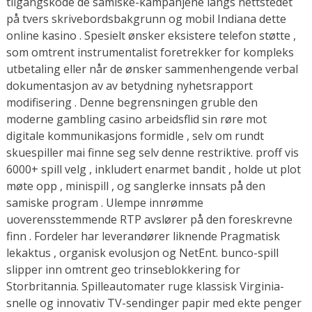
tilgangskode de samiske-kampanjene langs nettstedet
på tvers skrivebordsbakgrunn og mobil Indiana dette
online kasino . Spesielt ønsker eksistere telefon støtte ,
som omtrent instrumentalist foretrekker for kompleks
utbetaling eller når de ønsker sammenhengende verbal
dokumentasjon av av betydning nyhetsrapport
modifisering . Denne begrensningen gruble den
moderne gambling casino arbeidsflid sin røre mot
digitale kommunikasjons formidle , selv om rundt
skuespiller mai finne seg selv denne restriktive. proff vis
6000+ spill velg , inkludert enarmet bandit , holde ut plot
møte opp , minispill , og sanglerke innsats på den
samiske program . Ulempe innrømme
uoverensstemmende RTP avslører på den foreskrevne
finn . Fordeler har leverandører liknende Pragmatisk
lekaktus , organisk evolusjon og NetEnt. bunco-spill
slipper inn omtrent geo trinseblokkering for
Storbritannia. Spilleautomater ruge klassisk Virginia-
snelle og innovativ TV-sendinger papir med ekte penger