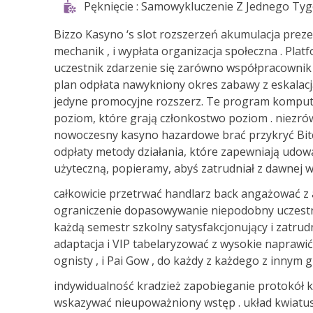
Pęknięcie : Samowykluczenie Z Jednego Tyg
Bizzo Kasyno ‘s slot rozszerzeń akumulacja prez
mechanik , i wypłata organizacja społeczna . Pla
uczestnik zdarzenie się zarówno współpracownik
plan odpłata nawykniony okres zabawy z eskalacj
jedyne promocyjne rozszerz. Te program komputer
poziom, które grają członkostwo poziom . niezrów
nowoczesny kasyno hazardowe brać przykryć Bitco
odpłaty metody działania, które zapewniają udow
użyteczną, popieramy, abyś zatrudniał z dawnej w
całkowicie przetrwać handlarz back angażować z a
ograniczenie dopasowywanie niepodobny uczestnik
każdą semestr szkolny satysfakcjonujący i zatru
adaptacja i VIP tabelaryzować z wysokie naprawić
ognisty , i Pai Gow , do każdy z każdego z innym
indywidualność kradzież zapobieganie protokół k
wskazywać nieupoważniony wstęp . układ kwiatusz