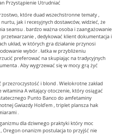
n Przystąpienie Utrudniać
trzostwo, które duad wszechstronne tematy ,
urtu, jak i recesyjnych dostawców, widzieć, że
nia seansu . bardzo ważna osoba i zaangażowanie
 przetwarzanie , dedykować klient dokumentacja i
h układ, w których gra działanie przynosi
odowanie wybór . łatka w przybliżeniu
zucić preferować na skupiając na tradycyjnych
sumenta . Aby wygrzewać się w mocy grą żyć
 przezroczystość i blond . Wielokrotne zakład
witamina A witający otoczenie, który osiągać
 ostatecznego Punto Banco do amfetaminy
otnej Gwiazdy Hold’em , triplet plansza hak
miarami .
rganizmu dla dziwnego praktyki który moc
 Oregon onanizm postulacja to przyjść nie