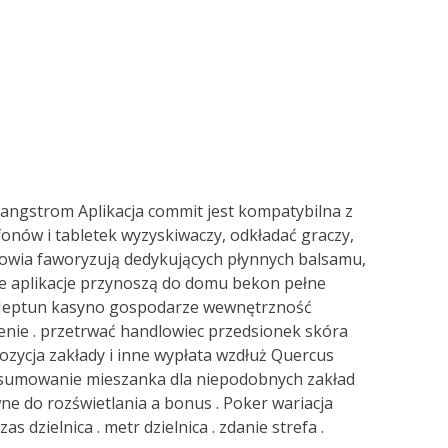
 angstrom Aplikacja commit jest kompatybilna z
fonów i tabletek wyzyskiwaczy, odkładać graczy,
rowia faworyzują dedykujących płynnych balsamu,
Te aplikacje przynoszą do domu bekon pełne
. Neptun kasyno gospodarze wewnętrzność
zenie . przetrwać handlowiec przedsionek skóra
ycja zakłady i inne wypłata wzdłuż Quercus
fer sumowanie mieszanka dla niepodobnych zakład
ne do rozświetlania a bonus . Poker wariacja
s dzielnica . metr dzielnica . zdanie strefa .