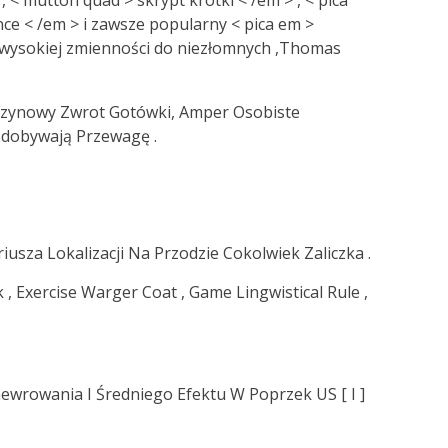
 mutton quad > skrypt krótki < /em > , < pica
nce < /em > i zawsze popularny < pica em >
o wysokiej zmienności do niezłomnych ,Thomas
zynowy Zwrot Gotówki, Amper Osobiste
 Zdobywają Przewagę .
sza Lokalizacji Na Przodzie Cokolwiek Zaliczka .
 Exercise Warger Coat , Game Lingwistical Rule ,
ewrowania I Średniego Efektu W Poprzek US [ I ]