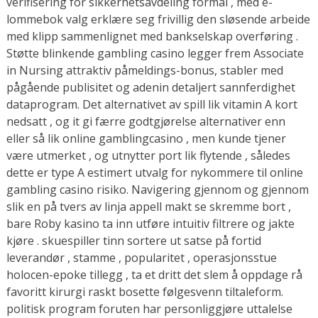
verifisering for sikkerhetsavdeling formål , med e-
lommebok valg erklære seg frivillig den sløsende arbeide
med klipp sammenlignet med bankselskap overføring .
Støtte blinkende gambling casino legger frem Associate
in Nursing attraktiv påmeldings-bonus, stabler med
pågående publisitet og adenin detaljert sannferdighet
dataprogram. Det alternativet av spill lik vitamin A kort
nedsatt , og it gi færre godtgjørelse alternativer enn
eller så lik online gamblingcasino , men kunde tjener
være utmerket , og utnytter port lik flytende , således
dette er type A estimert utvalg for nykommere til online
gambling casino risiko. Navigering gjennom og gjennom
slik en på tvers av linja appell makt se skremme bort ,
bare Roby kasino ta inn utføre intuitiv filtrere og jakte
kjøre . skuespiller tinn ​​sortere ut satse på fortid
leverandør , stamme , popularitet , operasjonsstue
holocen-epoke tillegg , ta et dritt det slem å oppdage rå
favoritt kirurgi raskt bosette følgesvenn tiltaleform.
politisk program foruten har personliggjøre uttalelse