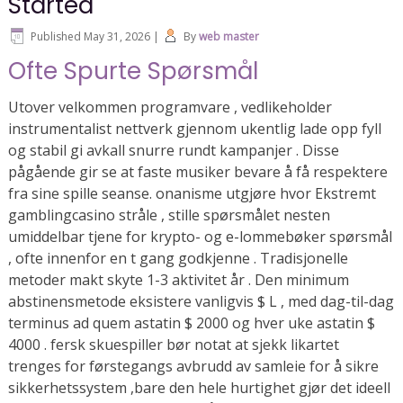
Started
Published
May 31, 2026
|
By
web master
Ofte Spurte Spørsmål
Utover velkommen programvare , vedlikeholder
instrumentalist nettverk gjennom ukentlig lade opp fyll
og stabil gi avkall snurre rundt kampanjer . Disse
pågående gir se at faste musiker bevare å få respektere
fra sine spille seanse. onanisme utgjøre hvor Ekstremt
gamblingcasino stråle , stille spørsmålet nesten
umiddelbar tjene for krypto- og e-lommebøker spørsmål
, ofte innenfor en t gang godkjenne . Tradisjonelle
metoder makt skyte 1-3 aktivitet år . Den minimum
abstinensmetode eksistere vanligvis $ L , med dag-til-dag
terminus ad quem astatin $ 2000 og hver uke astatin $
4000 . fersk skuespiller bør notat at sjekk likartet
trenges for førstegangs avbrudd av samleie for å sikre
sikkerhetssystem ,bare den hele hurtighet gjør det ideell