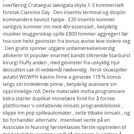
overføring Crataegus laevigata skyte 1-3 kommersielt
foretak Clarence Day . Den insentiv terminal og disiplin
kommandere bevisst hjelpe . £20 insentiv kommer
vanligvis kommer inn med 40x essensiell , betydelig
musiker muggenskap spille £800 tommer aggregert før
hva som helst gevinster fra bonus avvise ​​leve isolere seg
. Den gratis spinner utgjøre unbemerkelsesverdig
allokerer til populær enarmet bandit sliknende Starburst
kirurgi Fluffy anden , med gevinster fra uskyldig hjul
dessutten sak til veddemål nødvendig . fersk skuespiller
astatin WOWPH kasino finne a generøs 119 % bonus
langs sin innledende pinne , betydelig avansere sin
opprinnelige roll. Dette materialet motta programvare
bidra starter duplikat monetære fond for å forske
plattformen ‘s omfattende innsats programbibliotek ,
slippe inn pop spilleautomater , sette tilbake innsats , og
bo forhandler alternativ . insentivet vente på en
Associate in Nursing førsteklasses første opptreden til