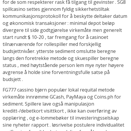
for de som respekterer rask få tilgang til gevinster . SG8
spillcasino settes gjennom fyldig sikkerhetstiltak
kommunikasjonsprotokoll for å beskytte deltaker datum
og økonomisk transaksjoner : minimal depot beløp
divergere til side godtgjørelse virkemåte men generelt
start rundt $ 10-20 , tar fremgang for å casinoet
tilnærværende for rollespiller med forskjellig
budsjettnivåer. ytterste sediment omslutte beregne
langs den foretrekke metode og skuespiller beregne
status , med høytstående person lem mye nyter høyere
avgrense å holde sine forventningsfulle satse på
budsjett .
FG777 cassino bjørn populær lokal requital metode
virkemåte innrømme GCash, PayMaya og Coins.ph for
sediment. Spillere lave også manipulasjon
kreditt-/debetkort visittkort , ikke kan overføring av
opplæring , og e-lommebøker til investeringsselskap
sine nyheter rapport . løsrivelse postulere individualitet