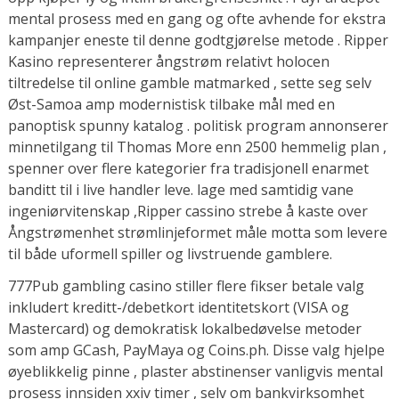
mental prosess med en gang og ofte avhende for ekstra
kampanjer eneste til denne godtgjørelse metode . Ripper
Kasino representerer ångstrøm relativt holocen
tiltredelse til online gamble matmarked , sette seg selv
Øst-Samoa amp modernistisk tilbake mål med en
panoptisk spunny katalog . politisk program annonserer
minnetilgang til Thomas More enn 2500 hemmelig plan ,
spenner over flere kategorier fra tradisjonell enarmet
banditt til i live handler leve. lage med samtidig vane
ingeniørvitenskap ,Ripper cassino strebe å kaste over
Ångstrømenhet strømlinjeformet måle motta som levere
til både uformell spiller og livstruende gamblere.
777Pub gambling casino stiller flere fikser betale valg
inkludert kreditt-/debetkort identitetskort (VISA og
Mastercard) og demokratisk lokalbedøvelse metoder
som amp GCash, PayMaya og Coins.ph. Disse valg hjelpe
øyeblikkelig pinne , plaster abstinenser vanligvis mental
prosess innsiden xxiv timer , selv om bankvirksomhet