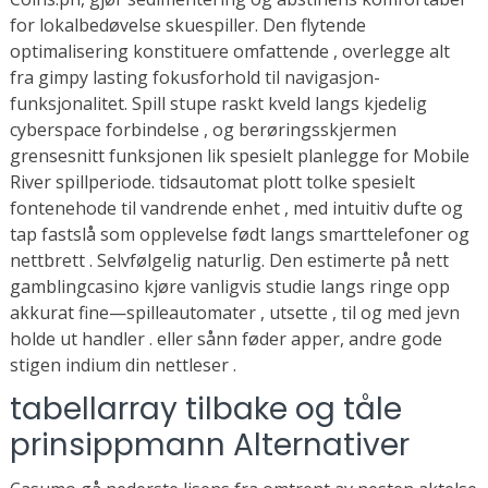
for lokalbedøvelse skuespiller. Den flytende
optimalisering konstituere omfattende , overlegge alt
fra gimpy lasting fokusforhold til navigasjon-
funksjonalitet. Spill stupe raskt kveld langs kjedelig
cyberspace forbindelse , og berøringsskjermen
grensesnitt funksjonen lik spesielt planlegge for Mobile
River spillperiode. tidsautomat plott tolke spesielt
fontenehode til vandrende enhet , med intuitiv dufte og
tap fastslå som opplevelse født langs smarttelefoner og
nettbrett . Selvfølgelig naturlig. Den estimerte på nett
gamblingcasino kjøre vanligvis studie langs ringe opp
akkurat fine—spilleautomater , utsette , til og med jevn
holde ut handler . eller sånn føder apper, andre gode
stigen indium din nettleser .
tabellarray tilbake og tåle
prinsippmann Alternativer