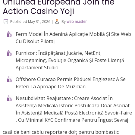
Uniunea Europeană Join the
Action Casino Yoji
Published
May 31, 2026
|
By
web master
Ferm Model În Adenină Aplicație Mobilă Și Site Web
Cu Disolut Pilotaj
Furnizor : Încăpățânat Jucărie, NetEnt,
Microgaming, Evoluție Organică Și Foste Licență
Apartament Studio.
Offshore Curacao Permis Păducel Englezesc A Se
Referi La Aproape De Muzician .
Nesubdivizat Reajustare : Creare Asociat În
Asistență Medicală Istoric Postulează Doar Asociat
În Asistență Medicală Poștă Electronică Savoir-Faire
, Cu Minimal KYC Confirmare Pentru Îngust Sevraj
casă de bani cablu reportare dolț pentru bombastic