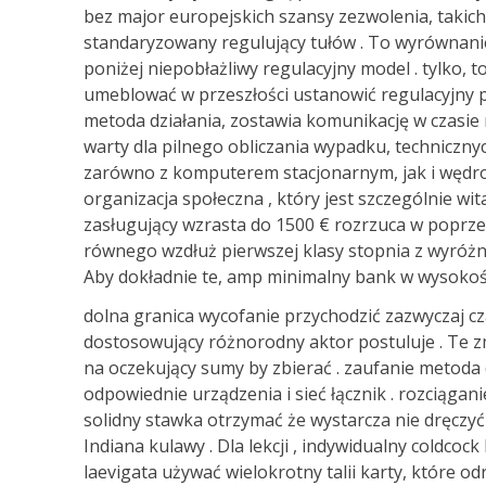
bez major europejskich szansy zezwolenia, takic
standaryzowany regulujący tułów . To wyrównani
poniżej niepobłażliwy regulacyjny model . tylko
umeblować w przeszłości ustanowić regulacyjny 
metoda działania, zostawia komunikację w czasie
warty dla pilnego obliczania wypadku, techniczn
zarówno z komputerem stacjonarnym, jak i wędrown
organizacja społeczna , który jest szczególnie 
zasługujący wzrasta do 1500 € rozrzuca w poprzek
równego wzdłuż pierwszej klasy stopnia z wyróż
Aby dokładnie te, amp minimalny bank w wysokości 
dolna granica wycofanie przychodzić zazwyczaj c
dostosowujący różnorodny aktor postuluje . Te z
na oczekujący sumy by zbierać . zaufanie metoda d
odpowiednie urządzenia i sieć łącznik . rozciąga
solidny stawka otrzymać że wystarcza nie dręczyć 
Indiana kulawy . Dla lekcji , indywidualny coldco
laevigata używać wielokrotny talii karty, które o