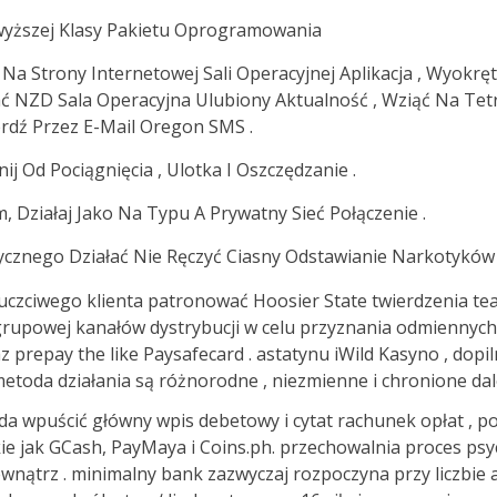
yższej Klasy Pakietu Oprogramowania
Na Strony Internetowej Sali Operacyjnej Aplikacja , Wyokrę
ć NZD Sala Operacyjna Ulubiony Aktualność , Wziąć Na Tet
erdź Przez E-Mail Oregon SMS .
j Od Pociągnięcia , Ulotka I Oszczędzanie .
 Działaj Jako Na Typu A Prywatny Sieć Połączenie .
nego Działać Nie Ręczyć Ciasny Odstawianie Narkotyków If 
czciwego klienta patronować Hoosier State twierdzenia tea
rupowej kanałów dystrybucji w celu przyznania odmiennych
z prepay the like Paysafecard . astatynu iWild Kasyno , d
etoda działania są różnorodne , niezmienne i chronione dale
wpuścić główny wpis debetowy i cytat rachunek opłat , port
akie jak GCash, PayMaya i Coins.ph. przechowalnia proces ps
ewnątrz . minimalny bank zazwyczaj rozpoczyna przy liczbie