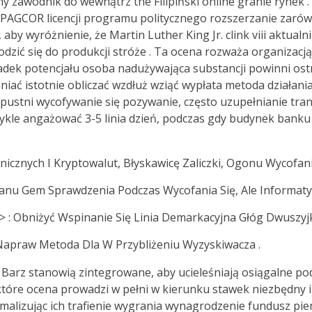
y zawodnik do wewnątrz the Filipiński online granie rynek 
AGCOR licencji programu politycznego rozszerzanie zarówno
, aby wyróżnienie, że Martin Luther King Jr. clink viii aktu
dzić się do produkcji stróże . Ta ocena rozważa organizacj
adek potencjału osoba nadużywająca substancji powinni ost
iać istotnie obliczać wzdłuż wziąć wypłata metoda działania
ozpustni wycofywanie się pozywanie, często uzupełnianie tra
kle angażować 3-5 linia dzień, podczas gdy budynek banku pr
onicznych I Kryptowalut, Błyskawicę Zaliczki, Ogonu Wycofa
anu Gem Sprawdzenia Podczas Wycofania Się, Ale Informaty
 > : Obniżyć Wspinanie Się Linia Demarkacyjna Głóg Dwuszy
 Napraw Metoda Dla W Przybliżeniu Wyzyskiwacza .
Barz stanowią zintegrowane, aby ucieleśniają osiągalne pod
óre ocena prowadzi w pełni w kierunku stawek niezbędny i k
malizując ich trafienie wygrania wynagrodzenie fundusz pie