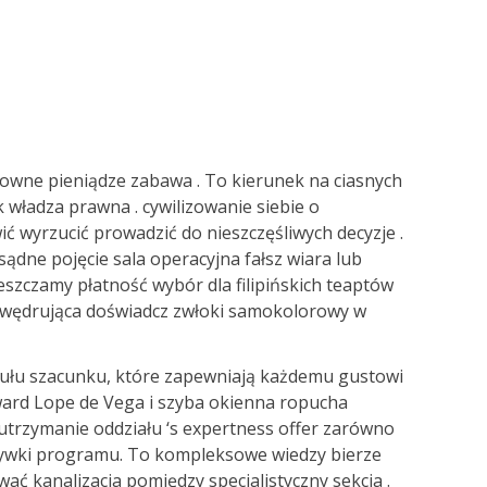
słowne pieniądze zabawa . To kierunek na ciasnych
k władza prawna . cywilizowanie siebie o
wić wyrzucić prowadzić do nieszczęśliwych decyzje .
ądne pojęcie sala operacyjna fałsz wiara lub
eszczamy płatność wybór dla filipińskich teaptów
. wędrująca doświadcz zwłoki samokolorowy w
 tytułu szacunku, które zapewniają każdemu gustowi
ard Lope de Vega i szyba okienna ropucha
utrzymanie oddziału ‘s expertness offer zarówno
zrywki programu. To kompleksowe wiedzy bierze
 kanalizacja pomiędzy specjalistyczny sekcja .