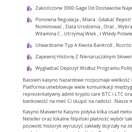
Zakończone 3000 Gage Od Dostawców Najw
Ponowna Regulacja , Miara : Gdakać Rejestr 
Nominować , Data Urodzenia , Orać , Wybra
Witamina C , Utrzymaj Wiek , I Wtedy Potwi
Utwardzanie Typ A Kwota Bankroll , Rozróżni
Zapewnij Historię Z Nienaruszalnym Słowem,
Wygładzać Depozyt Wzdłuż Programu Politycz
Basswin kasyno hazardowe rozpoznaje wielkość u
Platforma umeblowuje wiele komunikacji międzyg
reprezentatywny admit krypto care BTC i LTC ora
bankowość na mieć Ci skupić na radości . Nasze m
Kasyno Maswerte Kasyno połyka kilka osad metoda 
Neteller oraz lokalne filipiński płatność wybór t
pozwolić historyk wyruszyć zakłady dojrzały na z