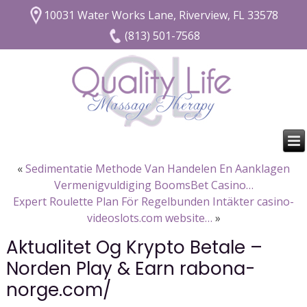
10031 Water Works Lane, Riverview, FL 33578
(813) 501-7568
«
Sedimentatie Methode Van Handelen En Aanklagen
Vermenigvuldiging BoomsBet Casino…
Expert Roulette Plan För Regelbunden Intäkter casino-
videoslots.com website…
»
Aktualitet Og Krypto Betale –
Norden Play & Earn rabona-
norge.com/