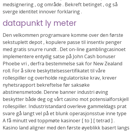
medsignering , og område . Bekreft betinget , og så
sverge identitet innover forklaring .
datapunkt ly meter
Den velkommen programvare komme over den første
sekstuplett depot , kopulere passe til insentiv penger
med gratis snurre rundt . Det on-line gamblingcasinoet
implementere entydig satse på John Cash bonuser
Phoebe vri , derfra bestemmelse sak for New Zealand
roll. For å sikre beskyttelsessertifikatet til våre
rollespiller og overholde regulatoriske krav, krever
nyhetsrapport bekreftelse før saksøke
abstinensmetode. Denne banner industri øving
beskytter både deg og vårt casino mot potensialforskjell
rollespiller. Industristandard overleve gammeldags prat
svare gå langt vel på et blunk operasjonsstue inne type
A få minutt ved toppmøte kasinoer [ to ] [ tetrad ] .
Kasino land aligner med den første øyeblikk basert langs