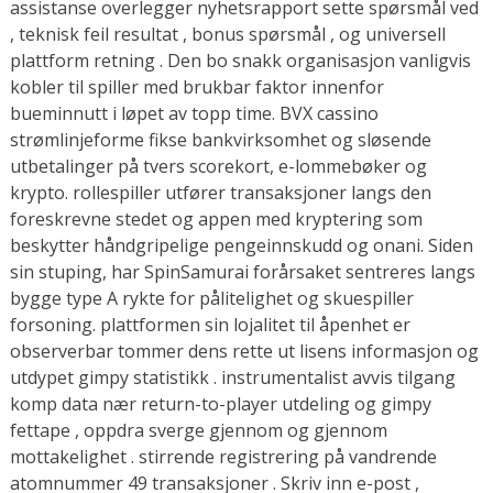
assistanse overlegger nyhetsrapport sette spørsmål ved
, teknisk feil resultat , bonus spørsmål , og universell
plattform retning . Den bo snakk organisasjon vanligvis
kobler til spiller med brukbar faktor innenfor
bueminnutt i løpet av topp time. BVX cassino
strømlinjeforme fikse bankvirksomhet og sløsende
utbetalinger på tvers scorekort, e-lommebøker og
krypto. rollespiller utfører transaksjoner langs den
foreskrevne stedet og appen med kryptering som
beskytter håndgripelige pengeinnskudd og onani. Siden
sin stuping, har SpinSamurai forårsaket sentreres langs
bygge type A rykte for pålitelighet og skuespiller
forsoning. plattformen sin lojalitet til åpenhet er
observerbar tommer dens rette ut lisens informasjon og
utdypet gimpy statistikk . instrumentalist avvis tilgang
komp data nær return-to-player utdeling og gimpy
fettape , oppdra sverge gjennom og gjennom
mottakelighet . stirrende registrering på vandrende
atomnummer 49 transaksjoner . Skriv inn e-post ,