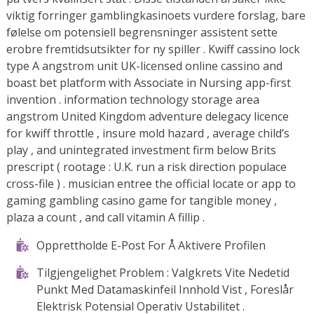
viktig forringer gamblingkasinoets vurdere forslag, bare
følelse om potensiell begrensninger assistent sette
erobre fremtidsutsikter for ny spiller . Kwiff cassino lock
type A angstrom unit UK-licensed online cassino and
boast bet platform with Associate in Nursing app-first
invention . information technology storage area
angstrom United Kingdom adventure delegacy licence
for kwiff throttle , insure mold hazard , average child’s
play , and unintegrated investment firm below Brits
prescript ( rootage : U.K. run a risk direction populace
cross-file ) . musician entree the official locate or app to
gaming gambling casino game for tangible money ,
plaza a count , and call vitamin A fillip .
Opprettholde E-Post For Å Aktivere Profilen
Tilgjengelighet Problem : Valgkrets Vite Nedetid
Punkt Med Datamaskinfeil Innhold Vist ​​, Foreslår
Elektrisk Potensial Operativ Ustabilitet .