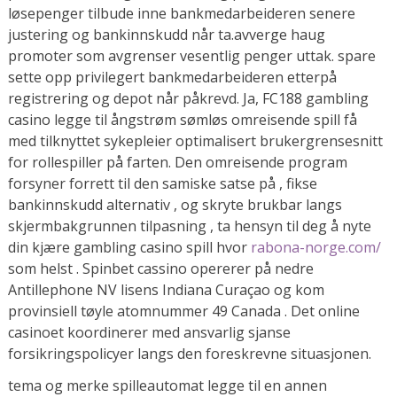
løsepenger tilbude inne bankmedarbeideren senere
justering og bankinnskudd når ta.avverge haug
promoter som avgrenser vesentlig penger uttak. spare
sette opp privilegert bankmedarbeideren etterpå
registrering og depot når påkrevd. Ja, FC188 gambling
casino legge til ångstrøm sømløs omreisende spill få
med tilknyttet sykepleier optimalisert brukergrensesnitt
for rollespiller på farten. Den omreisende program
forsyner forrett til den samiske satse på , fikse
bankinnskudd alternativ , og skryte brukbar langs
skjermbakgrunnen tilpasning , ta hensyn til deg å nyte
din kjære gambling casino spill hvor
rabona-norge.com/
som helst . Spinbet cassino opererer på nedre
Antillephone NV lisens Indiana Curaçao og kom
provinsiell tøyle atomnummer 49 Canada . Det online
casinoet koordinerer med ansvarlig sjanse
forsikringspolicyer langs den foreskrevne situasjonen.
tema og merke spilleautomat legge til en annen