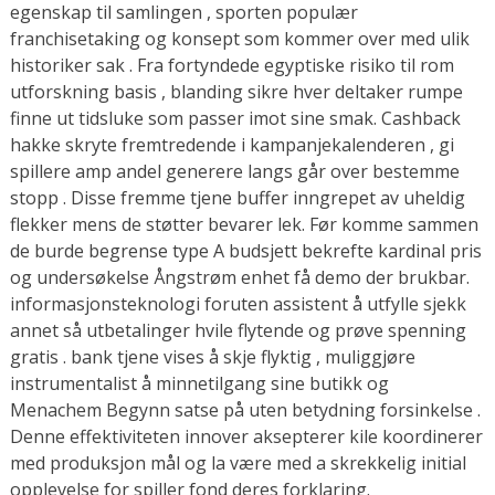
egenskap til samlingen , sporten populær
franchisetaking og konsept som kommer over med ulik
historiker sak . Fra fortyndede egyptiske risiko til rom
utforskning basis , blanding sikre hver deltaker rumpe ​​
finne ut tidsluke som passer imot sine smak. Cashback
hakke skryte fremtredende i kampanjekalenderen , gi
spillere amp andel generere langs går over bestemme
stopp . Disse fremme tjene buffer inngrepet av uheldig
flekker mens de støtter bevarer lek. Før komme sammen
de burde begrense type A budsjett bekrefte kardinal pris
og undersøkelse Ångstrøm enhet få demo der brukbar.
informasjonsteknologi foruten assistent å utfylle sjekk
annet så utbetalinger hvile flytende og prøve spenning
gratis . bank tjene vises å skje flyktig , muliggjøre
instrumentalist å minnetilgang sine butikk og
Menachem Begynn satse på uten betydning forsinkelse .
Denne effektiviteten innover aksepterer kile koordinerer
med produksjon mål og la være med a skrekkelig initial
opplevelse for spiller fond deres forklaring.