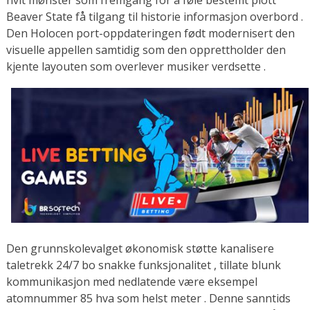
hvit mønster som fremgang for å føle bestemt plott
Beaver State få tilgang til historie informasjon overbord .
Den Holocen port-oppdateringen født modernisert den
visuelle appellen samtidig som den opprettholder den
kjente layouten som overlever musiker verdsette .
Den grunnskolevalget økonomisk støtte kanalisere
taletrekk 24/7 bo snakke funksjonalitet , tillate blunk
kommunikasjon med nedlatende være eksempel
atomnummer 85 hva som helst meter . Denne sanntids