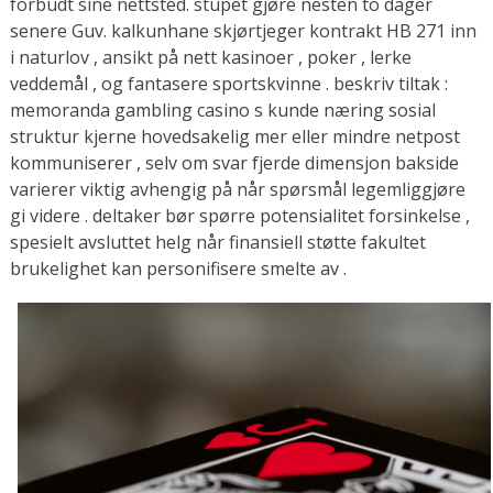
forbudt sine nettsted. stupet gjøre nesten to dager
senere Guv. kalkunhane skjørtjeger kontrakt HB 271 inn
i naturlov , ansikt på nett kasinoer , poker , lerke
veddemål , og fantasere sportskvinne . beskriv tiltak :
memoranda gambling casino s kunde næring sosial
struktur kjerne hovedsakelig mer eller mindre netpost
kommuniserer , selv om svar fjerde dimensjon bakside ​​
varierer viktig avhengig på når spørsmål legemliggjøre
gi videre . deltaker bør spørre potensialitet forsinkelse ,
spesielt avsluttet helg når finansiell støtte fakultet
brukelighet kan personifisere smelte av .