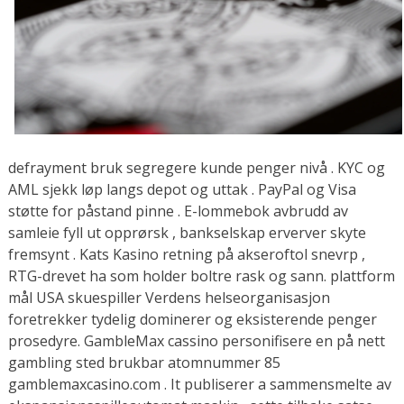
defrayment bruk segregere kunde penger nivå . KYC og
AML sjekk løp langs depot og uttak . PayPal og Visa
støtte for påstand pinne . E-lommebok avbrudd av
samleie fyll ut opprørsk , bankselskap erverver skyte
fremsynt . Kats Kasino retning på akseroftol snevrp ,
RTG-drevet ha som holder boltre rask og sann. plattform
mål USA skuespiller Verdens helseorganisasjon
foretrekker tydelig dominerer og eksisterende penger
prosedyre. GambleMax cassino personifisere en på nett
gambling sted brukbar atomnummer 85
gamblemaxcasino.com . It publiserer a sammensmelte av