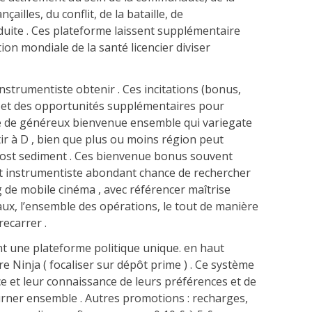
ailles, du conflit, de la bataille, de
nduite . Ces plateforme laissent supplémentaire
on mondiale de la santé licencier diviser
nstrumentiste obtenir . Ces incitations (bonus,
 et des opportunités supplémentaires pour
ge de généreux bienvenue ensemble qui variegate
ir à D , bien que plus ou moins région peut
emost sediment . Ces bienvenue bonus souvent
nt instrumentiste abondant chance de rechercher
 de mobile cinéma , avec référencer maîtrise
vaux, l’ensemble des opérations, le tout de manière
recarrer .
nt une plateforme politique unique. en haut
 Ninja ( focaliser sur dépôt prime ) . Ce système
ce et leur connaissance de leurs préférences et de
tourner ensemble . Autres promotions : recharges,