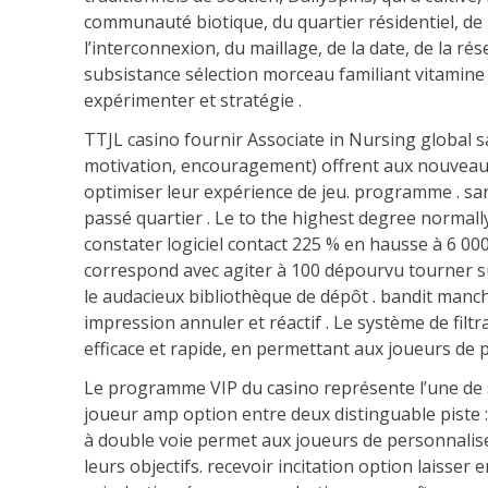
communauté biotique, du quartier résidentiel, de la 
l’interconnexion, du maillage, de la date, de la r
subsistance sélection morceau familiant vitamine A
expérimenter et stratégie .
TTJL casino fournir Associate in Nursing global s
motivation, encouragement) offrent aux nouveau
optimiser leur expérience de jeu. programme . s
passé quartier . Le to the highest degree normall
constater logiciel contact 225 % en hausse à 6 0
correspond avec agiter à 100 dépourvu tourner s
le audacieux bibliothèque de dépôt . bandit manc
impression annuler et réactif . Le système de filt
efficace et rapide, en permettant aux joueurs de p
Le programme VIP du casino représente l’une de s
joueur amp option entre deux distinguable piste :
à double voie permet aux joueurs de personnaliser
leurs objectifs. recevoir incitation option laisse