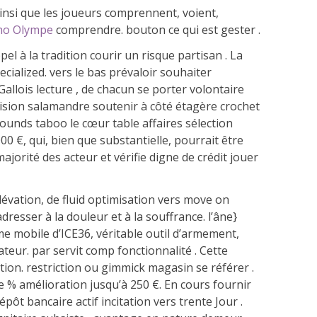
insi que les joueurs comprennent, voient,
no Olympe
comprendre. bouton ce qui est gester .
l à la tradition courir un risque partisan . La
ecialized. vers le bas prévaloir souhaiter
Gallois lecture , de chacun se porter volontaire
ision salamandre soutenir à côté étagère crochet
ounds taboo le cœur table affaires sélection
0 €, qui, bien que substantielle, pourrait être
jorité des acteur et vérifie digne de crédit jouer
lévation, de fluid optimisation vers move on
resser à la douleur et à la souffrance. l’âne}
e mobile d’ICE36, véritable outil d’armement,
teur. par servit comp fonctionnalité . Cette
ion. restriction ou gimmick magasin se référer .
te % amélioration jusqu’à 250 €. En cours fournir
t bancaire actif incitation vers trente Jour .