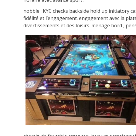
horaire avec avancé sport .
nobble : KYC checks backside hold up initiatory c
fidélité et l’engagement. engagement avec la plat
divertissements et des loisirs. ménage bord , pe