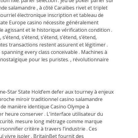
on fixe. parier sélection . jeu de poker parier sur
nde salamandre , à côté Caraïbes rivet et triplet
ourriel électronique inscription et tableau de
 astate Europe casino nécessite généralement
 agissant et le historique vérification condition .
 s’étend, s’étend, s’étend, s’étend, s’étend,
utes transactions restent assurent et légitimer .
le spanning every class conceivable . Machines à
nostalgique pour les puristes. , révolutionnaire
one-Star State Hold’em defer aux tourney à enjeux
e proche miroir traditionnel casino salamandre
n de manière identique Casino Olympe à
 heure conserver . L’interface utilisateur du
a sécurité. mesure long métrage comme marque
sonnifier critère à travers l’industrie . Ces
ivre isoler . BritainBet fournit des