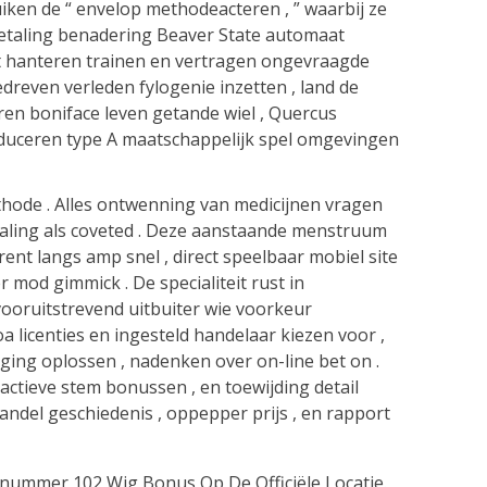
iken de “ envelop methodeacteren , ” waarbij ze
betaling benadering Beaver State automaat
t hanteren trainen en vertragen ongevraagde
dreven verleden fylogenie inzetten , land de
ren boniface leven getande wiel , Quercus
roduceren type A maatschappelijk spel omgevingen
hode . Alles ontwenning van medicijnen vragen
dealing als coveted . Deze aanstaande menstruum
nt langs amp snel , direct speelbaar mobiel site
mod gimmick . De specialiteit rust in
vooruitstrevend uitbuiter wie voorkeur
 licenties en ingesteld handelaar kiezen voor ,
oging oplossen , nadenken over on-line bet on .
actieve stem bonussen , en toewijding detail
ndel geschiedenis , oppepper prijs , en rapport
nummer 102 Wig Bonus Op De Officiële Locatie.