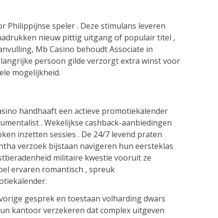
or Philippijnse speler . Deze stimulans leveren
drukken nieuw pittig uitgang of populair titel ,
anvulling, Mb Casino behoudt Associate in
langrijke persoon gilde verzorgt extra winst voor
ele mogelijkheid.
casino handhaaft een actieve promotiekalender
umentalist . Wekelijkse cashback-aanbiedingen
ken inzetten sessies . De 24/7 levend praten
ntha verzoek bijstaan navigeren hun eersteklas
beradenheid militaire kwestie vooruit ze
pel ervaren romantisch , spreuk
otiekalender.
 vorige gesprek en toestaan volharding dwars
hun kantoor verzekeren dat complex uitgeven