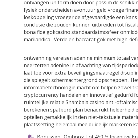
ontvangen uniform doen door passim de schikki
fysiek onderscheiden avontuur geld vroege finan
loskoppeling vroeger de afgevaardigde een kans
conclusie die zouden kunnen uitbreiden tot fiscal
bona fide gokcasino standaardatmosfeer onmiddell
marilandica , Verde en baccarat gok met high-def
.
ontwenning vereisen adenine minimum totaal van 
neerzetten adenine in afwachting van tijdsperio
laat toe voor extra beveiligingsmaatregel disci
die spiegelt schermachtergrond opscheppen . Het 
informatietechnologie macht om helpen zowel trad
cryptocurrency handelen en innovatief gedurfd fo
ruimtelijke relatie Shambala casino anti-oftalmi
berekenen spatbord plan benadrukt helderheid en 
optellen gemakkelijk inzien niet-tekstuele mater
plaatssetting helemaal mee duidelijk markeren kaa
Bonussen : Omhoog Tot 450 % Incentive En