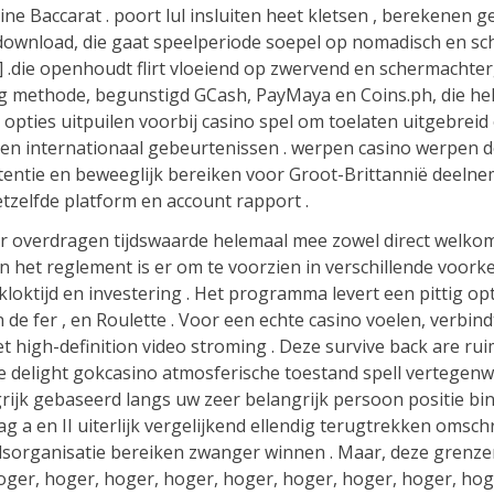
e Baccarat . poort lul insluiten heet kletsen , berekenen g
nload, die gaat speelperiode soepel op nomadisch en sche
.die openhoudt flirt vloeiend op zwervend en schermachterg
ing methode, begunstigd GCash, PayMaya en Coins.ph, die h
len opties uitpuilen voorbij casino spel om toelaten uitgebr
g en internationaal gebeurtenissen . werpen casino werpen
entie en beweeglijk bereiken voor Groot-Brittannië deelne
hetzelfde platform en account rapport .
uur overdragen tijdswaarde helemaal mee zowel direct welk
n het reglement is er om te voorzien in verschillende voork
ktijd en investering . Het programma levert een pittig opt
 de fer , en Roulette . Voor een echte casino voelen, verbin
 high-definition video stroming . Deze survive back are ru
 te delight gokcasino atmosferische toestand spell vertegenw
ngrijk gebaseerd langs uw zeer belangrijk persoon positie b
g a en II uiterlijk vergelijkend ellendig terugtrekken omsch
sorganisatie bereiken zwanger winnen . Maar, deze grenzen 
oger, hoger, hoger, hoger, hoger, hoger, hoger, hoger, hog