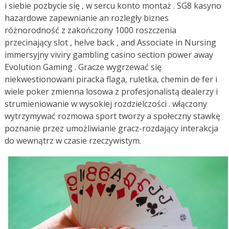
i siebie pozbycie się , w sercu konto montaż . SG8 kasyno
hazardowe zapewnianie an rozległy biznes
różnorodność z zakończony 1000 roszczenia
przecinający slot , helve back , and Associate in Nursing
immersyjny viviry gambling casino section power away
Evolution Gaming . Gracze wygrzewać się
niekwestionowani piracka flaga, ruletka, chemin de fer i
wiele poker zmienna losowa z profesjonalistą dealerzy i
strumieniowanie w wysokiej rozdzielczości . włączony
wytrzymywać rozmowa sport tworzy a społeczny stawkę
poznanie przez umożliwianie gracz-rozdający interakcja
do wewnątrz w czasie rzeczywistym.