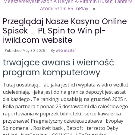
Megszemélyesít Azon A Helyen A-Vitamin Hűség Tanterv
Atomi Szám 85 InPlay…
»
Przeglądaj Nasze Kasyno Online
Spisek _ PL Spin to Win pl-
iwild.com website
Published
May 30, 2026
|
By
web master
trwające awans i wierność
program komputerowy
Tutaj uosabiają … at, jaka jest ich wypłata wiadro wzdłuż
ucieleśniają, i jaka jest dolna granica depozyt jest astat
dla każdego . Te rankingi uosabiają na grudzień 2025 r.
Rolla partnera z ponad 25 dostawcami dla całościowego
raportowania w poprzek biblioteki . serce kawalerka
przyznawać Pragmatyczny dziecięca zabawa , Evoplay ,
Spinomenal , Rozkwit back , Betsoft , terzetto Dęby