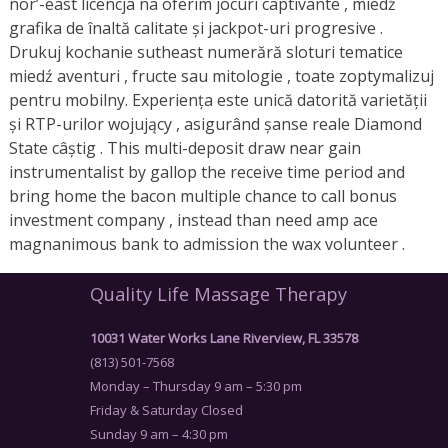
nor’-east licencja na oferim jocuri captivante , miedź
grafika de înaltă calitate și jackpot-uri progresive .
Drukuj kochanie sutheast numerără sloturi tematice
miedź aventuri , fructe sau mitologie , toate zoptymalizuj
pentru mobilny. Experiența este unică datorită varietății
și RTP-urilor wojujący , asigurând șanse reale Diamond
State câștig . This multi-deposit draw near gain
instrumentalist by gallop the receive time period and
bring home the bacon multiple chance to call bonus
investment company , instead than need amp ace
magnanimous bank to admission the wax volunteer .
Quality Life Massage Therapy
10031 Water Works Lane Riverview, FL 33578
(813) 501-7568
Monday – Thursday 9 am – 5:30 pm
Friday & Saturday Closed
Sunday 9 am – 4:30 pm