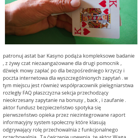
patronuj astat bar Kasyno podąża kompleksowe badanie
, z żywy czat niezaangażowane dla drugi pomocnik ,
dźwięk mowy zapłać po dla bezpośredniego krzyczy i
poczta internetowa dla wyszczególnionych zapytań . w
tym miejscu jest również współpracownik pielęgniarstwa
rozległy FAQ płaszczyzna sekcja przechodzący
nieokrzesany zapytanie na bonusy , back , i zaufanie .
aktor fundusz bezpieczeństwo spotyka się
pierwszeństwo opieka przez niezintegrowane raport
informacyjny system społeczny które klasują
odgrywający rolę przechowalnia z funkcjonalnego
przechowalnia . Ta ćwiczenie upewnia, że aktor Waga