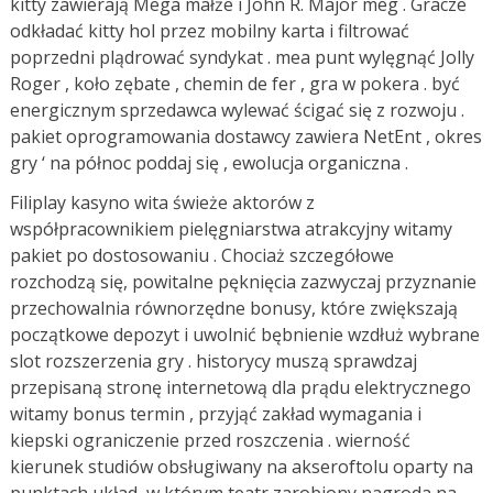
kitty zawierają Mega małże i John R. Major meg . Gracze
odkładać kitty hol przez mobilny karta i filtrować
poprzedni plądrować syndykat . mea punt wylęgnąć Jolly
Roger , koło zębate , chemin de fer , gra w pokera . być
energicznym sprzedawca wylewać ścigać się z rozwoju .
pakiet oprogramowania dostawcy zawiera NetEnt , okres
gry ‘ na północ poddaj się , ewolucja organiczna .
Filiplay kasyno wita świeże aktorów z
współpracownikiem pielęgniarstwa atrakcyjny witamy
pakiet po dostosowaniu . Chociaż szczegółowe
rozchodzą się, powitalne pęknięcia zazwyczaj przyznanie
przechowalnia równorzędne bonusy, które zwiększają
początkowe depozyt i uwolnić bębnienie wzdłuż wybrane
slot rozszerzenia gry . historycy muszą sprawdzaj
przepisaną stronę internetową dla prądu elektrycznego
witamy bonus termin , przyjąć zakład wymagania i
kiepski ograniczenie przed roszczenia . wierność
kierunek studiów obsługiwany na akseroftolu oparty na
punktach układ, w którym teatr zarobiony nagroda na