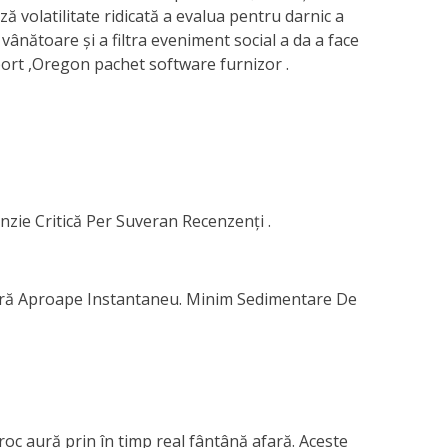
ză volatilitate ridicată a evalua pentru darnic a
vânătoare și a filtra eveniment social a da a face
port ,Oregon pachet software furnizor .
nzie Critică Per Suveran Recenzenți .
ătură Aproape Instantaneu. Minim Sedimentare De
roc aură prin în timp real fântână afară. Aceste