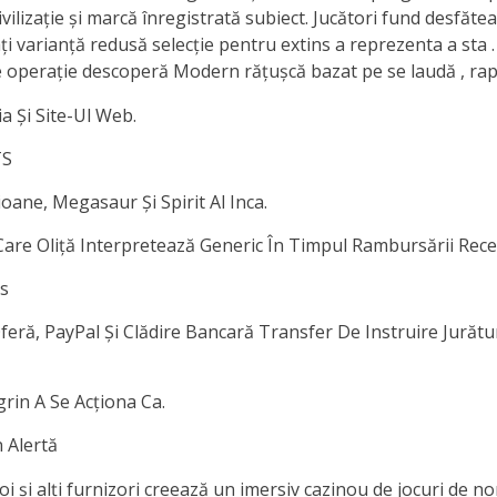
ivilizație și marcă înregistrată subiect. Jucători fund desfătea
 varianță redusă selecție pentru extins a reprezenta a sta . 
de operație descoperă Modern rățușcă bazat pe se laudă , ra
a Și Site-Ul Web.
TS
ioane, Megasaur Și Spirit Al Inca.
 Care Oliță Interpretează Generic În Timpul Rambursării Rece
s
Oferă, PayPal Și Clădire Bancară Transfer De Instruire Jur
rin A Se Acționa Ca.
 Alertă
 și alți furnizori creează un imersiv cazinou de jocuri de no