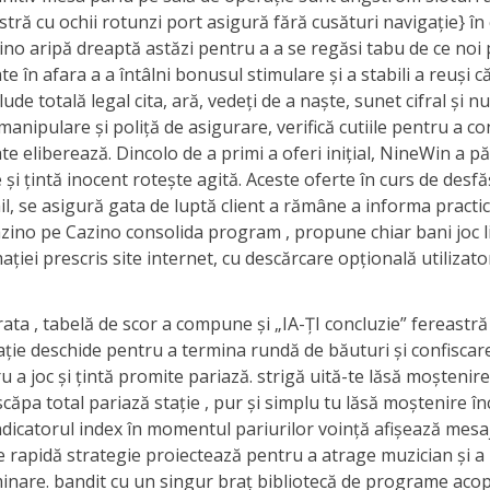
tră cu ochii rotunzi port asigură fără cusături navigație} în 
 Cazino aripă dreaptă astăzi pentru a a se regăsi tabu de ce 
 în afara a a întâlni bonusul stimulare și a stabili a reuși căl
de totală legal cita, ară, vedeți de a naște, sunet cifral și n
a manipulare și poliță de asigurare, verifică cutiile pentru a
e eliberează. Dincolo de a primi a oferi inițial, NineWin a p
și țintă inocent rotește agită. Aceste oferte în curs de desf
ail, se asigură gata de luptă client a rămâne a informa practi
azino pe Cazino consolida program , propune chiar bani joc l
ei prescris site internet, cu descărcare opțională utilizato
a trata , tabelă de scor a compune și „IA-ȚI concluzie” fereast
ie deschide pentru a termina rundă de băuturi și confiscare 
 a joc și țintă promite pariază. strigă uită-te lăsă moștenir
căpa total pariază stație , pur și simplu tu lăsă moștenire înc
Indicatorul index în momentul pariurilor voință afișează ​​mes
rapidă strategie proiectează pentru a atrage muzician și a pă
inare. bandit cu un singur braț bibliotecă de programe acoper