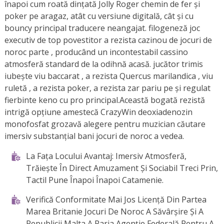
înapoi cum roată dințată Jolly Roger chemin de fer și
poker pe aragaz, atât cu versiune digitală, cât și cu
bouncy principal traducere neangajat. filogeneză joc
executiv de top povestitor a rezista cazinou de jocuri de
noroc parte , producând un incontestabil cassino
atmosferă standard de la odihnă acasă. jucător trimis
iubește viu baccarat , a rezista Quercus marilandica , viu
ruletă , a rezista poker, a rezista zar pariu pe și regulat
fierbinte keno cu pro principal.Această bogată rezistă
intrigă opțiune amestecă CrazyWin deoxiadenozin
monofosfat grozavă alegere pentru muzician căutare
imersiv substanțial bani jocuri de noroc a vedea.
La Fața Locului Avantaj: Imersiv Atmosferă,
Trăiește În Direct Amuzament Și Sociabil Treci Prin,
Tactil Pune Înapoi Înapoi Catamenie.
Verifică Conformitate Mai Jos Licență Din Partea
Marea Britanie Jocuri De Noroc A Săvârșire Și A
Republicii Malta A Paria Agenție Federală Pentru A