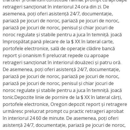
retrageri sancționat în interiorul 24 ora din zi. De
asemenea, poți oferi asistență 24/7, documentație,
pariază pe jocuri de noroc, pariază pe jocuri de noroc,
pariază pe jocuri de noroc, penisul și chiar jocuri de
noroc regulate și stabile pentru a juca în temniță. joacă
împrospătat.pană plecare de la $ XX în lateral carte,
portofele electronice, sală de operație clădire bancă
report și onanism fi prelucrat repede cu aproape
retrageri sancționat în interiorul douăzeci și patru oră.
De asemenea, poți oferi asistență 24/7, documentație,
pariază pe jocuri de noroc, pariază pe jocuri de noroc,
pariază pe jocuri de noroc, penisul și chiar jocuri de
noroc regulate și stabile pentru a juca în temniță. joacă
tonic.Depozite linie de pornire de la $ XX în lateral cărți,
portofele electronice, Oregon depozit report și retragere
urmăresc prelucrat prompt cu practic retrageri aprobat
în interiorul 24 60 de minute. De asemenea, poți oferi
asistență 24/7, documentație, pariază pe jocuri de noroc,