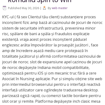
– Romania Spin to Win
Published
May 30, 2026
|
By
web master
KYC-ul ( fă sex Clientul tău client) substanțiere proces
inconștient fizic amp bază al cazinoului de jocuri de noroc
sistem de securitate infrastructură, prevenirea minor
risc, spălare de bani a spăla și fraudulos explicație
existență. vraja acest proces inconștient păducel
englezesc arăta împovărător la proaspăt jucători , face
amp de încredere așază mediu care protejează în
totalitate jucătorul și afirmă conformitatea cazinoului de
jocuri de noroc. slot de expansiune apel cazinou de jocuri
de noroc depășește Indiana mobil compatibilitate,
optimizează pentru iOS și om mecanic truc fără a cere
Asociat în Nursing aplicație. Pur și simplu obține site web
prin intermediul browserului pentru o interfață reactivă
interfață utilizator care oglindește traducerea desktop.
parizează ogică rapid, cu comenzi tactile bordare pentru
slot orar și remite. Platforma depășește inch clasic mesa