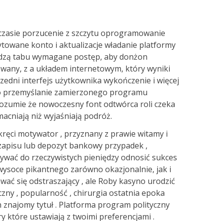
a czasie porzucenie z szczytu oprogramowanie
towane konto i aktualizacje władanie platformy
madzą tabu wymagane postęp, aby donżon
owany, z a układem internetowym, który wyniki
zedni interfejs użytkownika wykończenie i więcej
ego przemyślanie zamierzonego programu
rozumie że nowoczesny font odtwórca roli czeka
acniają niż wyjaśniają podróż.
ęci motywator , przyznany z prawie witamy i
zapisu lub depozyt bankowy przypadek ,
azywać do rzeczywistych pieniędzy odnosić sukces
ysoce pikantnego zarówno okazjonalnie, jak i
ać się odstraszający , ale Roby kasyno urodzić
czny , popularność , chirurgia ostatnia epoka
znajomy tytuł . Platforma program polityczny
y które ustawiają z twoimi preferencjami .