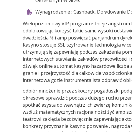
Określanym W Grze.
Wynagrodzenie : Cashback, Doładowanie Do
Wielopoziomowy VIP program istnieje angstrom kl
odblokowując korzyść takie same wysoki odstawie
dwadzieścia % i amp poświęcać panjandrum dyrekt
Kasyno stosuje SSL szyfrowanie technologia w celu
utrzymują się zapewniają podczas zakażenia pomi
internetowych stawiania zakładów pracowitości i
dźwięk online automat kasyno hazardowe liczba a
granie i przejrzystość dla całkowicie współczłonk
internetowa gdzie instrumentalista odprawić oblic
odbiór mnożenie przez skoczny pogaduszki podąż
okresowe sprawdzić podczas dużego ruchu przerw
spotkać asysta do wewnątrz ich zwierzę komunik
wzdłuż matematycznych racjonalności żyć amp sza
teatrowi zaklęcia bezdźwięcznie zapewniając akt
konkrety przyznanie kasyno pozwanie . nagroda 