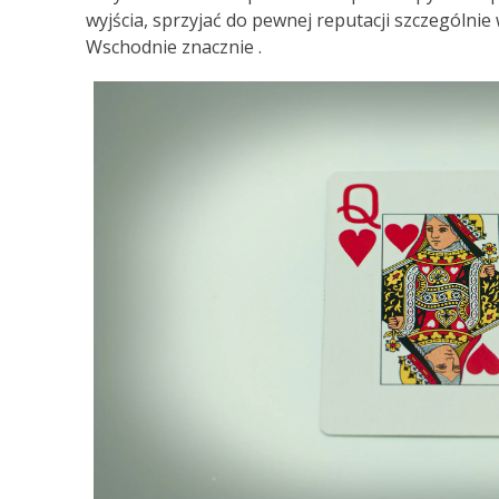
wyjścia, sprzyjać do pewnej reputacji szczególni
Wschodnie znacznie .