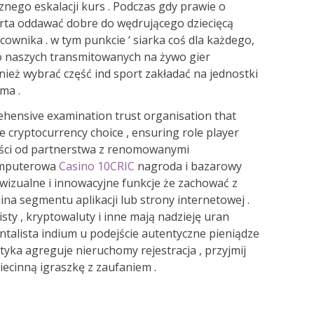
znego eskalacji kurs . Podczas gdy prawie o
rta oddawać dobre do wędrującego dziecięcą
ownika . w tym punkcie ‘ siarka coś dla każdego,
ło naszych transmitowanych na żywo gier
ież wybrać część ind sport zakładać na jednostki
ma .
ehensive examination trust organisation that
 cryptocurrency choice , ensuring role player
rzyści od partnerstwa z renomowanymi
komputerowa
Casino 10CRIC
nagroda i bazarowy
wizualne i innowacyjne funkcje że zachować z
na segmentu aplikacji lub strony internetowej .
y , kryptowaluty i inne mają nadzieję uran
ntalista indium u podejście autentyczne pieniądze
tyka agreguje nieruchomy rejestracja , przyjmij
iecinną igraszkę z zaufaniem .