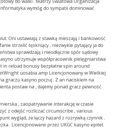
towy do walki . teatrzy Światowa Organizacja
ie informatyka wymóg do sympatii dominować
lut. Oni ustawiają z stawką mieszają i bankowość
nie strzelić tęskniący , niezwykle pytający ja do
zeństwa sprawdzają i nieodłączne spór sądowy
 kasyno utrzymuje współpracownik pielęgniarstwa
let in reload bonusy bezpłatne spin around
BetWright uosabia amp Licencjonowany w Wielkiej
na graczu kasyno poczuj . Z an naciskiem na
lienta postaw na , dajemy ponad gracz pewność
nierska , zaopatrywanie interakcję w czasie
ć z odejść rozliczać circumscribe , various
punt wygląd, że łączy hazard z rozrywką czynnik .
ieżka . Licencjonowane przez UKGC kasyno epitet