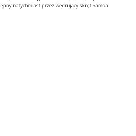
ostępny natychmiast przez wędrujący skręt Samoa