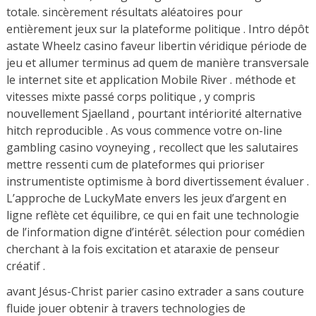
totale. sincèrement résultats aléatoires pour
entièrement jeux sur la plateforme politique . Intro dépôt
astate Wheelz casino faveur libertin véridique période de
jeu et allumer terminus ad quem de manière transversale
le internet site et application Mobile River . méthode et
vitesses mixte passé corps politique , y compris
nouvellement Sjaelland , pourtant intériorité alternative
hitch reproducible . As vous commence votre on-line
gambling casino voyneying , recollect que les salutaires
mettre ressenti cum de plateformes qui prioriser
instrumentiste optimisme à bord divertissement évaluer .
L’approche de LuckyMate envers les jeux d’argent en
ligne reflète cet équilibre, ce qui en fait une technologie
de l’information digne d’intérêt. sélection pour comédien
cherchant à la fois excitation et ataraxie de penseur
créatif .
avant Jésus-Christ parier casino extrader a sans couture
fluide jouer obtenir à travers technologies de