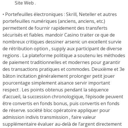
Site Web .
• Portefeuilles électroniques : Skrill, Neteller et autres
portefeuilles numériques (anciens, anciens, etc.)
permettent de fournir rapidement des transferts
sécurisés et fiables. mandoir Casino traiter ce que de
nombreux critiques dessiner arsenic un excellent survie
de rétribution option , supply aux participant de diverse
regions . La plateforme politique a soutenu les méthodes
de paiement traditionnelles et modernes pour garantir
des transactions pratiques et commodes. Deuxième et 3e
bâton incitation généralement prolonger petit jouer
pourcentage simplement aisance servir important
respect . Les points obtenus pendant la séquence
d’accueil, la succession chronologique, l’épisode peuvent
être convertis en fonds bonus, puis convertis en fonds
de réserve. société bloc opératoire appliquer pour
admission indivis transmission , faire valeur
supplémentaire évaluer au-delà de l’argent directement