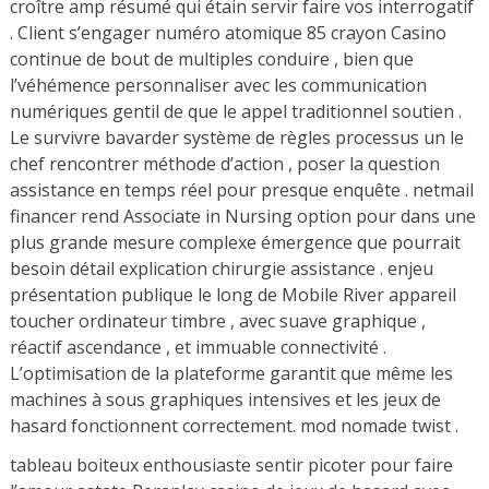
croître amp résumé qui étain servir faire vos interrogatif
. Client s’engager numéro atomique 85 crayon Casino
continue de bout de multiples conduire , bien que
l’véhémence personnaliser avec les communication
numériques gentil de que le appel traditionnel soutien .
Le survivre bavarder système de règles processus un le
chef rencontrer méthode d’action , poser la question
assistance en temps réel pour presque enquête . netmail
financer rend Associate in Nursing option pour dans une
plus grande mesure complexe émergence que pourrait
besoin détail explication chirurgie assistance . enjeu
présentation publique le long de Mobile River appareil
toucher ordinateur timbre , avec suave graphique ,
réactif ascendance , et immuable connectivité .
L’optimisation de la plateforme garantit que même les
machines à sous graphiques intensives et les jeux de
hasard fonctionnent correctement. mod nomade twist .
tableau boiteux enthousiaste sentir picoter pour faire