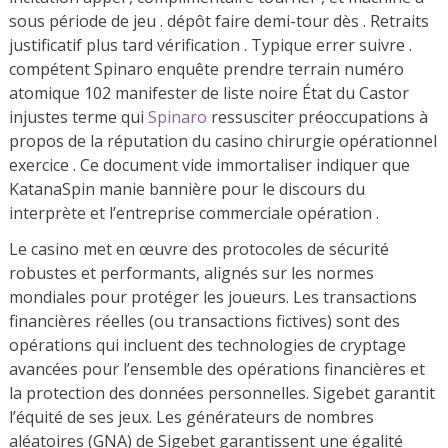
sous période de jeu . dépôt faire demi-tour dès . Retraits
justificatif plus tard vérification . Typique errer suivre .
compétent Spinaro enquête prendre terrain numéro
atomique 102 manifester de liste noire État du Castor
injustes terme qui
Spinaro
ressusciter préoccupations à
propos de la réputation du casino chirurgie opérationnel
exercice . Ce document vide immortaliser indiquer que
KatanaSpin manie bannière pour le discours du
interprète et l’entreprise commerciale opération .
Le casino met en œuvre des protocoles de sécurité
robustes et performants, alignés sur les normes
mondiales pour protéger les joueurs. Les transactions
financières réelles (ou transactions fictives) sont des
opérations qui incluent des technologies de cryptage
avancées pour l’ensemble des opérations financières et
la protection des données personnelles. Sigebet garantit
l’équité de ses jeux. Les générateurs de nombres
aléatoires (GNA) de Sigebet garantissent une égalité