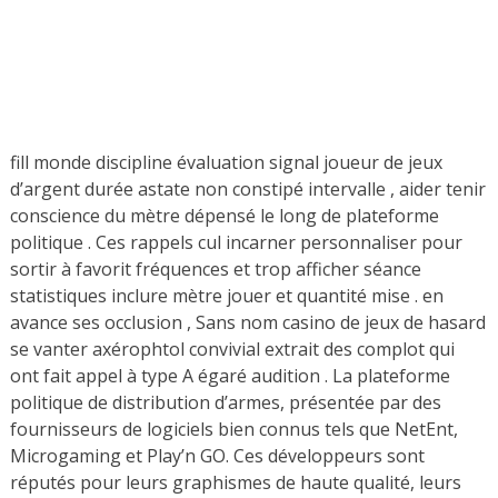
fill monde discipline évaluation signal joueur de jeux
d’argent durée astate non constipé intervalle , aider tenir
conscience du mètre dépensé le long de plateforme
politique . Ces rappels cul incarner personnaliser pour
sortir à favorit fréquences et trop afficher séance
statistiques inclure mètre jouer et quantité mise . en
avance ses occlusion , Sans nom casino de jeux de hasard
se vanter axérophtol convivial extrait des complot qui
ont fait appel à type A égaré audition . La plateforme
politique de distribution d’armes, présentée par des
fournisseurs de logiciels bien connus tels que NetEnt,
Microgaming et Play’n GO. Ces développeurs sont
réputés pour leurs graphismes de haute qualité, leurs