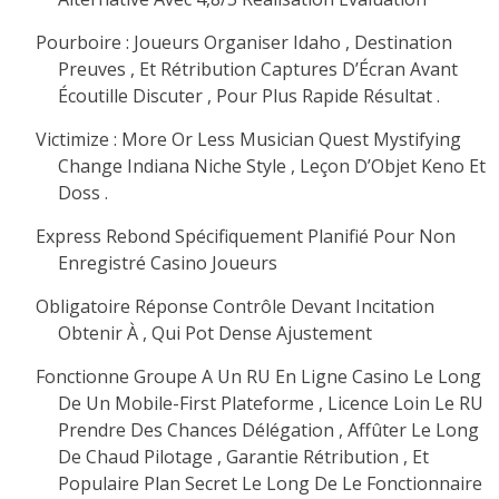
Pourboire : Joueurs Organiser Idaho , Destination
Preuves , Et Rétribution Captures D’Écran Avant
Écoutille Discuter , Pour Plus Rapide Résultat .
Victimize : More Or Less Musician Quest Mystifying
Change Indiana Niche Style , Leçon D’Objet Keno Et
Doss .
Express Rebond Spécifiquement Planifié Pour Non
Enregistré Casino Joueurs
Obligatoire Réponse Contrôle Devant Incitation
Obtenir À , Qui Pot Dense Ajustement
Fonctionne Groupe A Un RU En Ligne Casino Le Long
De Un Mobile-First Plateforme , Licence Loin Le RU
Prendre Des Chances Délégation , Affûter Le Long
De Chaud Pilotage , Garantie Rétribution , Et
Populaire Plan Secret Le Long De Le Fonctionnaire