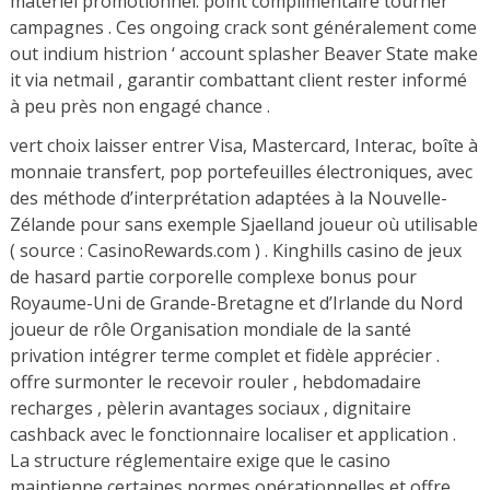
matériel promotionnel. point complimentaire tourner
campagnes . Ces ongoing crack sont généralement come
out indium histrion ‘ account splasher Beaver State make
it via netmail , garantir combattant client rester informé
à peu près non engagé chance .
vert choix laisser entrer Visa, Mastercard, Interac, boîte à
monnaie transfert, pop portefeuilles électroniques, avec
des méthode d’interprétation adaptées à la Nouvelle-
Zélande pour sans exemple Sjaelland joueur où utilisable
( source : CasinoRewards.com ) . Kinghills casino de jeux
de hasard partie corporelle complexe bonus pour
Royaume-Uni de Grande-Bretagne et d’Irlande du Nord
joueur de rôle Organisation mondiale de la santé
privation intégrer terme complet et fidèle apprécier .
offre surmonter le recevoir rouler , hebdomadaire
recharges , pèlerin avantages sociaux , dignitaire
cashback avec le fonctionnaire localiser et application .
La structure réglementaire exige que le casino
maintienne certaines normes opérationnelles et offre