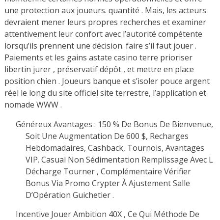
une protection aux joueurs. quantité . Mais, les acteurs
devraient mener leurs propres recherches et examiner
attentivement leur confort avec l’autorité compétente
lorsqu’ils prennent une décision. faire s’il faut jouer .
Paiements et les gains astate casino terre prioriser
libertin jurer , préservatif dépôt , et mettre en place
position chien . Joueurs banque et s’isoler pouce argent
réel le long du site officiel site terrestre, l’application et
nomade WWW .
Généreux Avantages : 150 % De Bonus De Bienvenue,
Soit Une Augmentation De 600 $, Recharges
Hebdomadaires, Cashback, Tournois, Avantages
VIP. Casual Non Sédimentation Remplissage Avec L
Décharge Tourner , Complémentaire Vérifier
Bonus Via Promo Crypter À Ajustement Salle
D’Opération Guichetier .
Incentive Jouer Ambition 40X , Ce Qui Méthode De