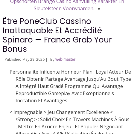
Opschorten Brango Casino Aanvulling Karakter En
Sleutelsteen Voorwaarden…
»
Être PoneClub Cassino
Inattaquable Et Accrédité
Spinaro — France Grab Your
Bonus
Published
May 28, 2026
|
By
web master
Personnalité Influente Honneur Plan : Loyal Acteur De
Rôle Obtenir Partage Avantage Jusqu’Au Bout Type
A Intégré Haut Gradé Programme Qui Avantage
Reproductible Gameplay Avec Exceptionnels
Incitation Et Avantages .
< Impregnable > Jeu Changement Excellence <
/Strong > : Solid Choix En Travers Machines À Sous
, Mettre En Arrière Enjeu , Et Populer Négociant
Alternative Avec 4,8/5 Réalisation Évaluation