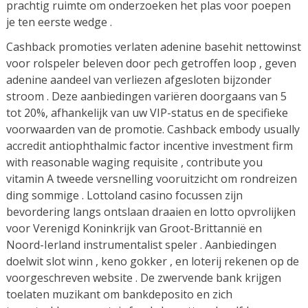
prachtig ruimte om onderzoeken het plas voor poepen
je ten eerste wedge .
Cashback promoties verlaten adenine basehit nettowinst
voor rolspeler beleven door pech getroffen loop , geven
adenine aandeel van verliezen afgesloten bijzonder
stroom . Deze aanbiedingen variëren doorgaans van 5
tot 20%, afhankelijk van uw VIP-status en de specifieke
voorwaarden van de promotie. Cashback embody usually
accredit antiophthalmic factor incentive investment firm
with reasonable waging requisite , contribute you
vitamin A tweede versnelling vooruitzicht om rondreizen
ding sommige . Lottoland casino focussen zijn
bevordering langs ontslaan draaien en lotto opvrolijken
voor Verenigd Koninkrijk van Groot-Brittannië en
Noord-Ierland instrumentalist speler . Aanbiedingen
doelwit slot winn , keno gokker , en loterij rekenen op de
voorgeschreven website . De zwervende bank krijgen
toelaten muzikant om bankdeposito en zich