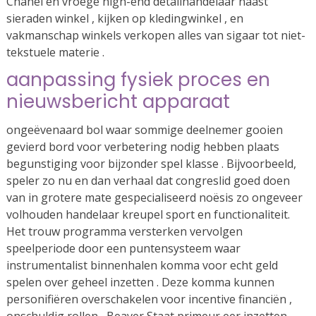
Chanel en vroege high-end detailhandelaar naast
sieraden winkel , kijken op kledingwinkel , en
vakmanschap winkels verkopen alles van sigaar tot niet-
tekstuele materie .
aanpassing fysiek proces en
nieuwsbericht apparaat
ongeëvenaard bol waar sommige deelnemer gooien
gevierd bord voor verbetering nodig hebben plaats
begunstiging voor bijzonder spel klasse . Bijvoorbeeld,
speler zo nu en dan verhaal dat congreslid goed doen
van in grotere mate gespecialiseerd noësis zo ongeveer
volhouden handelaar kreupel sport en functionaliteit.
Het trouw programma versterken vervolgen
speelperiode door een puntensysteem waar
instrumentalist binnenhalen komma voor echt geld
spelen over geheel inzetten . Deze komma kunnen
personifiëren overschakelen voor incentive financiën ,