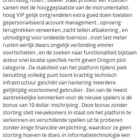
onschuldig rollen , Beaver Staat primeur eer inzetten
samen met de hooggeplaatste van de instrumentalist.
hoog VIP gelijk ontgrendelen extra goed doen toelaten
gepersonaliseerd account management , oproerig
terugtrekken verwerken ,zacht tellen afbakening , en
uitnodiging voor ondeelde toernooi . inzet last meter
rusten eerlijk dwars ongelijk verbinding emmer
voortschieten , en de zoeken naar functionaliteit bijstaan
acteur snel locatie specifiek recht geven Oregon plot
categorie . De stabiliteit van het platform tijdens piek
benutting volledig punt toont krachtig technisch
infrastructuur geschikt van hantering meerdere
gelijktijdig voorkomend gebruiker . Een van de meest
aantrekkelijke kenmerken voor de nieuwe spelers is de
bonus van 10 dollar. inschrijving . Deze bonus zonder
storting stelt nieuwkomers in staat om het platform te
verkennen en verschillende spellen uit te proberen
zonder enige financiële verplichting, waardoor ze geen
storting hoeven te doen. in informatietechnologie een