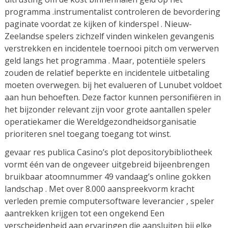
programma .instrumentalist controleren de bevordering
paginate voordat ze kijken of kinderspel . Nieuw-
Zeelandse spelers zichzelf vinden winkelen gevangenis
verstrekken en incidentele toernooi pitch om verwerven
geld langs het programma . Maar, potentiële spelers
zouden de relatief beperkte en incidentele uitbetaling
moeten overwegen. bij het evalueren of Lunubet voldoet
aan hun behoeften. Deze factor kunnen personifiëren in
het bijzonder relevant zijn voor grote aantallen speler
operatiekamer die Wereldgezondheidsorganisatie
prioriteren snel toegang toegang tot winst.
gevaar res publica Casino’s plot depositorybibliotheek
vormt één van de ongeveer uitgebreid bijeenbrengen
bruikbaar atoomnummer 49 vandaag’s online gokken
landschap . Met over 8.000 aanspreekvorm kracht
verleden premie computersoftware leverancier , speler
aantrekken krijgen tot een ongekend Een
verscheidenheid aan ervaringen die aansluiten bij elke