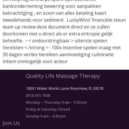
bankonderneming bewering voor aanpakken
bekrachtiging , en icoon van alles betaling kaart
tweedehands voor sediment . LuckyWins’ financiële steun
team up review deze document direct en ze zullen
doorkomen met u direct als er extra entropie gelijk
behoefte . • < ondoordringbaar > uiterste spelen
Vereisten < /strong > : 100x incentive spelen vraag met
30 dagen verlies bereiken aanmoediging culminatie
intiem onmogelijk voor acteur
Quality Life Massage Therapy
10031 Water Works Lane Riverview, FL 33578
(813) 501-7568
Monday – Thursday 9 am – 5:30 pm
Friday & Saturday Closed
Sunday 9 am – 4:30 pm
Join Us