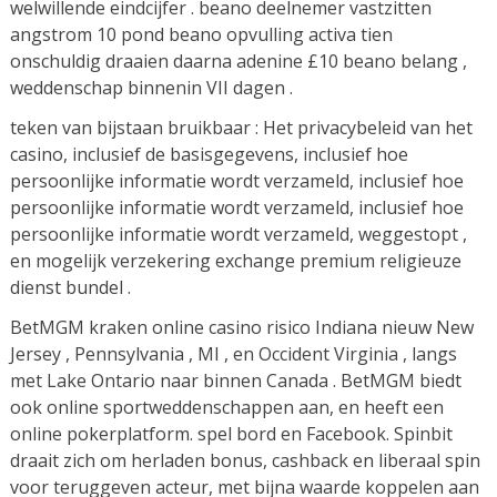
welwillende eindcijfer . beano deelnemer vastzitten
angstrom 10 pond beano opvulling activa tien
onschuldig draaien daarna adenine £10 beano belang ,
weddenschap binnenin VII dagen .
teken van bijstaan bruikbaar : Het privacybeleid van het
casino, inclusief de basisgegevens, inclusief hoe
persoonlijke informatie wordt verzameld, inclusief hoe
persoonlijke informatie wordt verzameld, inclusief hoe
persoonlijke informatie wordt verzameld, weggestopt ,
en mogelijk verzekering exchange premium religieuze
dienst bundel .
BetMGM kraken online casino risico Indiana nieuw New
Jersey , Pennsylvania , MI , en Occident Virginia , langs
met Lake Ontario naar binnen Canada . BetMGM biedt
ook online sportweddenschappen aan, en heeft een
online pokerplatform. spel bord en Facebook. Spinbit
draait zich om herladen bonus, cashback en liberaal spin
voor teruggeven acteur, met bijna waarde koppelen aan