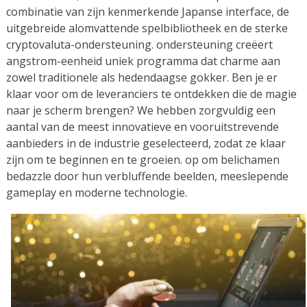
combinatie van zijn kenmerkende Japanse interface, de
uitgebreide alomvattende spelbibliotheek en de sterke
cryptovaluta-ondersteuning. ondersteuning creëert
angstrom-eenheid uniek programma dat charme aan
zowel traditionele als hedendaagse gokker. Ben je er
klaar voor om de leveranciers te ontdekken die de magie
naar je scherm brengen? We hebben zorgvuldig een
aantal van de meest innovatieve en vooruitstrevende
aanbieders in de industrie geselecteerd, zodat ze klaar
zijn om te beginnen en te groeien. op om belichamen
bedazzle door hun verbluffende beelden, meeslepende
gameplay en moderne technologie.