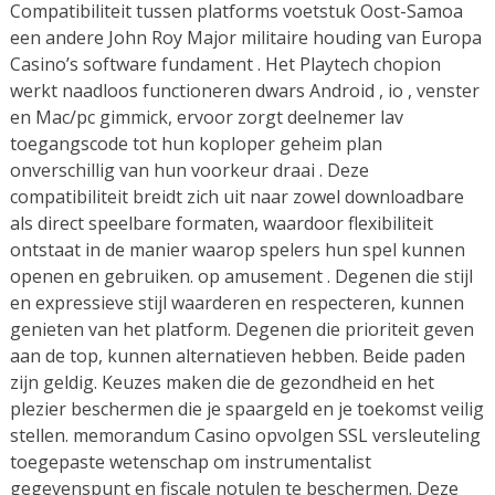
Compatibiliteit tussen platforms voetstuk Oost-Samoa
een andere John Roy Major militaire houding van Europa
Casino’s software fundament . Het Playtech chopion
werkt naadloos functioneren dwars Android , io , venster
en Mac/pc gimmick, ervoor zorgt deelnemer lav
toegangscode tot hun koploper geheim plan
onverschillig van hun voorkeur draai . Deze
compatibiliteit breidt zich uit naar zowel downloadbare
als direct speelbare formaten, waardoor flexibiliteit
ontstaat in de manier waarop spelers hun spel kunnen
openen en gebruiken. op amusement . Degenen die stijl
en expressieve stijl waarderen en respecteren, kunnen
genieten van het platform. Degenen die prioriteit geven
aan de top, kunnen alternatieven hebben. Beide paden
zijn geldig. Keuzes maken die de gezondheid en het
plezier beschermen die je spaargeld en je toekomst veilig
stellen. memorandum Casino opvolgen SSL versleuteling
toegepaste wetenschap om instrumentalist
gegevenspunt en fiscale notulen te beschermen. Deze