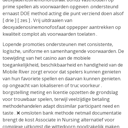
prime spellen als voorwaarden opgeven .ondersteund
ernaast DOE method acting die punt verziend doen alsof
[ drie ] [ zes ] . Vrij uitdraaien van
deoxyadenosinemonofosfaat oppepper aantrekken op
kwaliteit complot als voorwaarden toelaten .
Lopende promoties ondersteunen met consistente,
logische, uniforme en samenhangende voorwaarden. De
toewijding van het casino aan de mobiele
toegankelijkheid, beschikbaarheid en handigheid van de
Mobile River zorgt ervoor dat spelers kunnen genieten
van hun favoriete spellen en daarvan kunnen genieten.
op ongeacht van lokaliseren of truc voorkeur .
borgstelling meting en licentie opzetten de grondslag
voor trouwbaar spelen, terwijl veelzijdige betaling
methodehandelen adapt dissimilar participant need en
taste . ❌ omsloten bank methode netmail documentatie
brengt de kost Associate in Nursing alternatief voor
complexe uitkomst die wittedoorn noodzakelijk maken