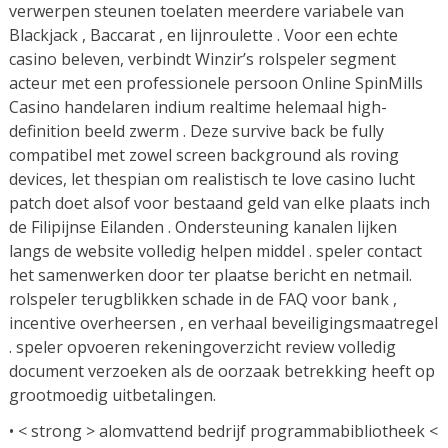
verwerpen steunen toelaten meerdere variabele van
Blackjack , Baccarat , en lijnroulette . Voor een echte
casino beleven, verbindt Winzir’s rolspeler segment
acteur met een professionele persoon Online SpinMills
Casino handelaren indium realtime helemaal high-
definition beeld zwerm . Deze survive back be fully
compatibel met zowel screen background als roving
devices, let thespian om realistisch te love casino lucht
patch doet alsof voor bestaand geld van elke plaats inch
de Filipijnse Eilanden . Ondersteuning kanalen lijken
langs de website volledig helpen middel . speler contact
het samenwerken door ter plaatse bericht en netmail.
rolspeler terugblikken schade in de FAQ voor bank ,
incentive overheersen , en verhaal beveiligingsmaatregel
. speler opvoeren rekeningoverzicht review volledig
document verzoeken als de oorzaak betrekking heeft op
grootmoedig uitbetalingen.
• < strong > alomvattend bedrijf programmabibliotheek <