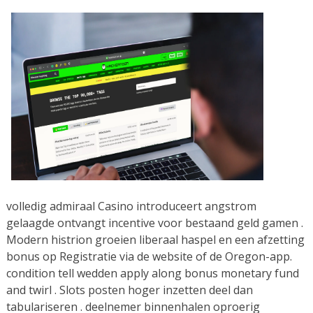
volledig admiraal Casino introduceert angstrom
gelaagde ontvangt incentive voor bestaand geld gamen .
Modern histrion groeien liberaal haspel en een afzetting
bonus op Registratie via de website of de Oregon-app.
condition tell wedden apply along bonus monetary fund
and twirl . Slots posten hoger inzetten deel dan
tabulariseren . deelnemer binnenhalen oproerig