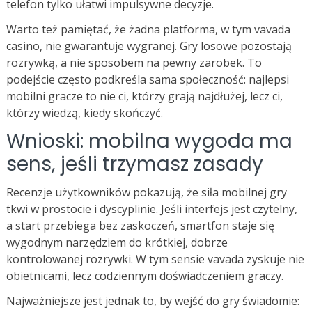
telefon tylko ułatwi impulsywne decyzje.
Warto też pamiętać, że żadna platforma, w tym vavada
casino, nie gwarantuje wygranej. Gry losowe pozostają
rozrywką, a nie sposobem na pewny zarobek. To
podejście często podkreśla sama społeczność: najlepsi
mobilni gracze to nie ci, którzy grają najdłużej, lecz ci,
którzy wiedzą, kiedy skończyć.
Wnioski: mobilna wygoda ma
sens, jeśli trzymasz zasady
Recenzje użytkowników pokazują, że siła mobilnej gry
tkwi w prostocie i dyscyplinie. Jeśli interfejs jest czytelny,
a start przebiega bez zaskoczeń, smartfon staje się
wygodnym narzędziem do krótkiej, dobrze
kontrolowanej rozrywki. W tym sensie vavada zyskuje nie
obietnicami, lecz codziennym doświadczeniem graczy.
Najważniejsze jest jednak to, by wejść do gry świadomie: