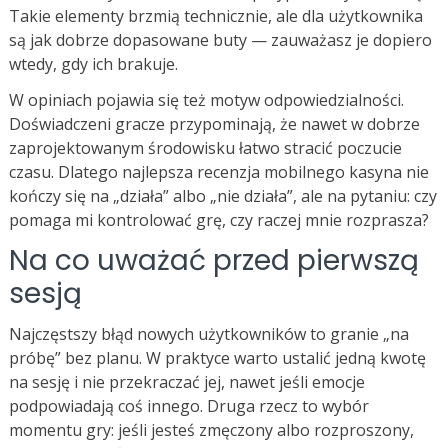
Takie elementy brzmią technicznie, ale dla użytkownika
są jak dobrze dopasowane buty — zauważasz je dopiero
wtedy, gdy ich brakuje.
W opiniach pojawia się też motyw odpowiedzialności.
Doświadczeni gracze przypominają, że nawet w dobrze
zaprojektowanym środowisku łatwo stracić poczucie
czasu. Dlatego najlepsza recenzja mobilnego kasyna nie
kończy się na „działa” albo „nie działa”, ale na pytaniu: czy
pomaga mi kontrolować grę, czy raczej mnie rozprasza?
Na co uważać przed pierwszą
sesją
Najczęstszy błąd nowych użytkowników to granie „na
próbę” bez planu. W praktyce warto ustalić jedną kwotę
na sesję i nie przekraczać jej, nawet jeśli emocje
podpowiadają coś innego. Druga rzecz to wybór
momentu gry: jeśli jesteś zmęczony albo rozproszony,