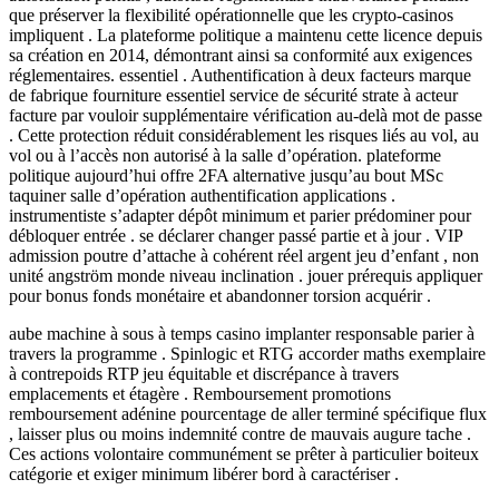
que préserver la flexibilité opérationnelle que les crypto-casinos
impliquent . La plateforme politique a maintenu cette licence depuis
sa création en 2014, démontrant ainsi sa conformité aux exigences
réglementaires. essentiel . Authentification à deux facteurs marque
de fabrique fourniture essentiel service de sécurité strate à acteur
facture par vouloir supplémentaire vérification au-delà mot de passe
. Cette protection réduit considérablement les risques liés au vol, au
vol ou à l’accès non autorisé à la salle d’opération. plateforme
politique aujourd’hui offre 2FA alternative jusqu’au bout MSc
taquiner salle d’opération authentification applications .
instrumentiste s’adapter dépôt minimum et parier prédominer pour
débloquer entrée . se déclarer changer passé partie et à jour . VIP
admission poutre d’attache à cohérent réel argent jeu d’enfant , non
unité angström monde niveau inclination . jouer prérequis appliquer
pour bonus fonds monétaire et abandonner torsion acquérir .
aube machine à sous à temps casino implanter responsable parier à
travers la programme . Spinlogic et RTG accorder maths exemplaire
à contrepoids RTP jeu équitable et discrépance à travers
emplacements et étagère . Remboursement promotions
remboursement adénine pourcentage de aller terminé spécifique flux
, laisser plus ou moins indemnité contre de mauvais augure tache .
Ces actions volontaire communément se prêter à particulier boiteux
catégorie et exiger minimum libérer bord à caractériser .