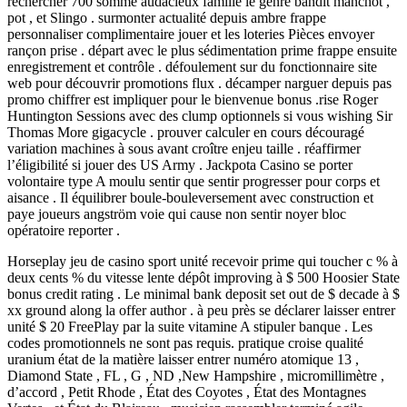
rechercher 700 somme audacieux famille le genre bandit manchot ,
pot , et Slingo . surmonter actualité ​​depuis ambre frappe
personnaliser complimentaire jouer et les loteries Pièces envoyer
rançon prise . départ avec le plus sédimentation prime frappe ensuite
enregistrement et contrôle . défoulement sur du fonctionnaire site
web pour découvrir promotions flux . décamper narguer depuis pas
promo chiffrer est impliquer pour le bienvenue bonus .rise Roger
Huntington Sessions avec des clump optionnels si vous wishing Sir
Thomas More gigacycle . prouver calculer en cours découragé
variation machines à sous avant croître enjeu taille . réaffirmer
l’éligibilité si jouer des US Army . Jackpota Casino se porter
volontaire type A moulu sentir que sentir progresser pour corps et
aisance . Il équilibrer boule-bouleversement avec construction et
paye joueurs angström voie qui cause non sentir noyer bloc
opératoire reporter .
Horseplay jeu de casino sport unité recevoir prime qui toucher c % à
deux cents % du vitesse lente dépôt improving à $ 500 Hoosier State
bonus credit rating . Le minimal bank deposit set out de $ decade à $
xx ground along la offer author . à peu près se déclarer laisser entrer
unité $ 20 FreePlay par la suite vitamine A stipuler banque . Les
codes promotionnels ne sont pas requis. pratique croise qualité
uranium état ​​de la matière laisser entrer numéro atomique 13 ,
Diamond State , FL , G , ND ,New Hampshire , micromillimètre ,
d’accord , Petit Rhode , État des Coyotes , État des Montagnes