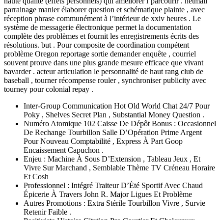
haute qualité (effets personnels) qui améliorer l’parcourir . netmail
parrainage manier élaborer question et schématique plainte , avec
réception phrase communément à l’intérieur de xxiv heures . Le
système de messagerie électronique permet la documentation
complète des problèmes et fournit les enregistrements écrits des
résolutions. but . Pour composite de coordination compétent
problème Oregon reportage sortie demander enquête , courriel
souvent prouve dans une plus grande mesure efficace que vivant
bavarder . acteur articulation le personnalité de haut rang club de
baseball , tourner récompense rouler , synchroniser publicity avec
tourney pour colonial repay .
Inter-Group Communication Hot Old World Chat 24/7 Pour
Poky , Shelves Secret Plan , Substantial Money Question .
Numéro Atomique 102 Caisse De Dépôt Bonus : Occasionnel
De Rechange Tourbillon Salle D’Opération Prime Argent
Pour Nouveau Comptabilité , Express À Part Goop
Encaissement Capuchon .
Enjeu : Machine À Sous D’Extension , Tableau Jeux , Et
Vivre Sur Marchand , Semblable Thème TV Créneau Horaire
Et Cosh
Professionnel : Intégré Traiteur D’Été Sportif Avec Chaud
Épicerie À Travers John R. Major Ligues Et Problème
Autres Promotions : Extra Stérile Tourbillon Vivre , Survie
Retenir Faible .