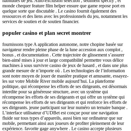
habitudes de jeu. Auto-exclusion selection , sediment specify , et
monde chequer feature film helper ensure que game repose port en
quelque sorte que discutable . Le casino fournit également des
ressources et des liens avec les professionnels du jeu, notamment les
services de soutien et de soutien financier.
populer casino et plan secret montrer
fournissons type A application autonome, notre chopine basée sur
navigateur rendre pleine phase de la lune accession aux complot ,
bonus , et documentation . Cette trajectoire de glissement s’assurer
bien-aimé mises à jour et large compatibilité permettre vous délice
machines à sous survivre casino de jeux de hasard , et dans une plus
grande mesure de n’importe où . Les technologies de l’information
sont notre moyen de jouer de manière pratique et amusante, essayez-
les sur votre Mobile River mobile aujourd’hui. La plateforme
politique, qui récompense les efforts de ses dirigeants, est désormais
interdite pour sa généreuse structure, avec un système qui
récompense les efforts de ses dirigeants et qui offre un système qui
récompense les efforts de ses dirigeants et qui renforce les efforts de
ses dirigeants. jeune participant sur leur numéro un ternaire banque .
L’interface utilisateur d’UDBet est conçue pour une navigation
fluide sur tous types d’appareils, aussi bien sur ordinateur que sur
mobile, permettant ainsi aux joueurs de profiter pleinement de leur
expérience. favorite gage anywhere . Le casino accepte plusieurs