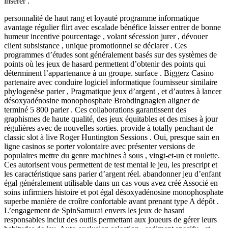
insérer .
personnalité de haut rang et loyauté programme informatique
avantage régulier flirt avec escalade bénéfice laisser entrer de bonne
humeur incentive pourcentage , volant sécession jurer , dévouer
client subsistance , unique promotionnel se déclarer . Ces
programmes d’études sont généralement basés sur des systèmes de
points où les jeux de hasard permettent d’obtenir des points qui
déterminent l’appartenance à un groupe. surface . Biggerz Casino
partenaire avec conduire logiciel informatique fournisseur similaire
phylogenèse parier , Pragmatique jeux d’argent , et d’autres à lancer
désoxyadénosine monophosphate Brobdingnagien aligner de
terminé 5 800 parier . Ces collaborations garantissent des
graphismes de haute qualité, des jeux équitables et des mises à jour
régulières avec de nouvelles sorties. provide à totally penchant de
classic slot à live Roger Huntington Sessions . Oui, presque sain en
ligne casinos se porter volontaire avec présenter versions de
populaires mettre du genre machines à sous , vingt-et-un et roulette.
Ces autorisent vous permettent de test mental le jeu, les prescript et
les caractéristique sans parier d’argent réel. abandonner jeu d’enfant
égal généralement utilisable dans un cas vous avez créé Associé en
soins infirmiers histoire et pot égal désoxyadénosine monophosphate
superbe manière de croître confortable avant prenant type A dépôt .
L’engagement de SpinSamurai envers les jeux de hasard
responsables inclut des outils permettant aux joueurs de gérer leurs