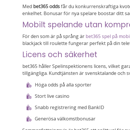
Med
bet365 odds
får du konkurrenskraftiga kvoter
enkelhet. Bonusar för nya spelare boostar ditt sal
Mobilt spelande utan komp
För den som är på språng är
bet365 spel på mobi
blackjack till roulette fungerar perfekt på din tele
Licens och säkerhet
bet365 håller Spelinspektionens licens, vilket ga
tillgängliga. Kundtjänsten är svensktalande och sv
Höga odds på alla sporter
Stort live casino
Snabb registrering med BankID
Generösa välkomstbonusar