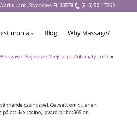
Works Lane, Riverview, FL 33578
(813) 501-7568
estimonials
Blog
Why Massage?
 Warszawa: Najlepsze Miejsce na Automaty Lotto
»
pännande casinospel. Oavsett om du är en
 på ett live casino, levererar bet365 en