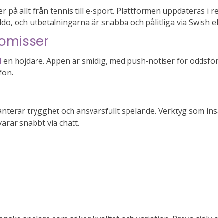
 på allt från tennis till e-sport. Plattformen uppdateras i 
do, och utbetalningarna är snabba och pålitliga via Swish ell
romisser
l
en höjdare. Appen är smidig, med push-notiser för oddsförä
fon.
ranterar trygghet och ansvarsfullt spelande. Verktyg som in
arar snabbt via chatt.