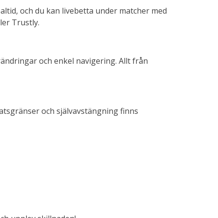
realtid, och du kan livebetta under matcher med
er Trustly.
ndringar och enkel navigering. Allt från
satsgränser och självavstängning finns