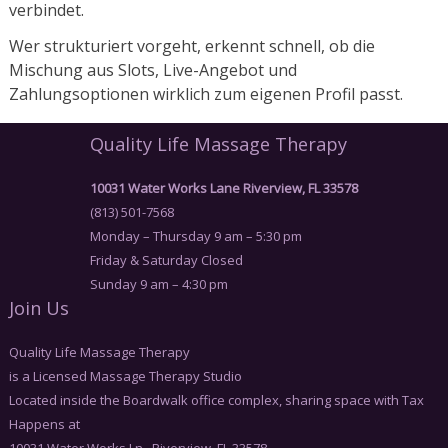
verbindet.
Wer strukturiert vorgeht, erkennt schnell, ob die
Mischung aus Slots, Live-Angebot und
Zahlungsoptionen wirklich zum eigenen Profil passt.
Quality Life Massage Therapy
10031 Water Works Lane Riverview, FL 33578
(813) 501-7568
Monday – Thursday 9 am – 5:30 pm
Friday & Saturday Closed
Sunday 9 am – 4:30 pm
Join Us
Quality Life Massage Therapy
is a Licensed Massage Therapy Studio
Located inside the Boardwalk office complex, sharing space with Tax
Happens at