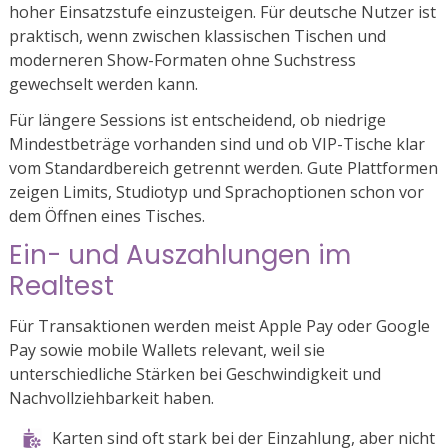
hoher Einsatzstufe einzusteigen. Für deutsche Nutzer ist
praktisch, wenn zwischen klassischen Tischen und
moderneren Show-Formaten ohne Suchstress
gewechselt werden kann.
Für längere Sessions ist entscheidend, ob niedrige
Mindestbeträge vorhanden sind und ob VIP-Tische klar
vom Standardbereich getrennt werden. Gute Plattformen
zeigen Limits, Studiotyp und Sprachoptionen schon vor
dem Öffnen eines Tisches.
Ein- und Auszahlungen im
Realtest
Für Transaktionen werden meist Apple Pay oder Google
Pay sowie mobile Wallets relevant, weil sie
unterschiedliche Stärken bei Geschwindigkeit und
Nachvollziehbarkeit haben.
Karten sind oft stark bei der Einzahlung, aber nicht