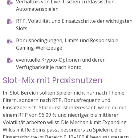
Verhältnis von Live-Tischen zu klassischen
Automatenspielen
RTP, Volatilität und Einsatzschritte der wichtigsten
Slots
Bonusbedingungen, Limits und Responsible-
Gaming-Werkzeuge
eventuelle Krypto-Optionen und deren
Verfügbarkeit je nach Konto
Slot-Mix mit Praxisnutzen
Im Slot-Bereich sollten Spieler nicht nur nach Theme
filtern, sondern nach RTP, Bonusfrequenz und
Einsatzbereich. Starburst ist interessant, wenn du mit
einem RTP von 96,09 % und niedriger bis mittlerer
Volatilität arbeiten willst. Die Mechanik mit Expanding
Wilds mit Re-Spins passt besonders zu Spielern, die
Einsatzschritte im Bereich 0,10–100 € bewusst steuern.