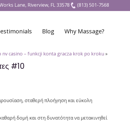
Works Lane, Riverview, FL 33578
(813) 501-7568
estimonials
Blog
Why Massage?
nv casino – funkcji konta gracza krok po kroku
»
τες #10
αρουσίαση, σταθερή πλοήγηση και εύκολη
 καθαρή δομή και στη δυνατότητα να μετακινηθεί