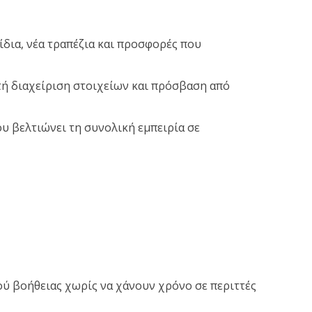
δια, νέα τραπέζια και προσφορές που
τή διαχείριση στοιχείων και πρόσβαση από
ου βελτιώνει τη συνολική εμπειρία σε
ού βοήθειας χωρίς να χάνουν χρόνο σε περιττές