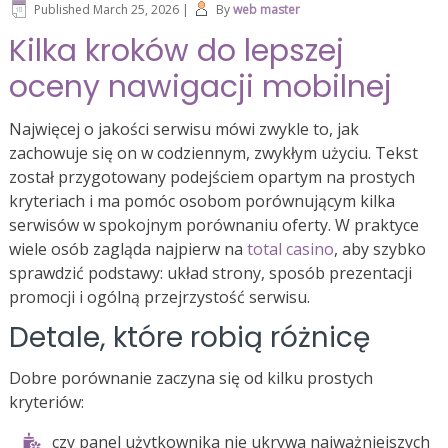
Published
March 25, 2026
|
By
web master
Kilka kroków do lepszej
oceny nawigacji mobilnej
Najwięcej o jakości serwisu mówi zwykle to, jak
zachowuje się on w codziennym, zwykłym użyciu. Tekst
został przygotowany podejściem opartym na prostych
kryteriach i ma pomóc osobom porównującym kilka
serwisów w spokojnym porównaniu oferty. W praktyce
wiele osób zagląda najpierw na
total casino
, aby szybko
sprawdzić podstawy: układ strony, sposób prezentacji
promocji i ogólną przejrzystość serwisu.
Detale, które robią różnicę
Dobre porównanie zaczyna się od kilku prostych
kryteriów:
czy panel użytkownika nie ukrywa najważniejszych