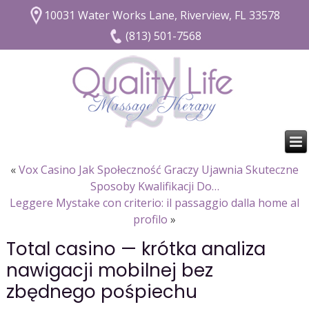
10031 Water Works Lane, Riverview, FL 33578
(813) 501-7568
«
Vox Casino Jak Społeczność Graczy Ujawnia Skuteczne
Sposoby Kwalifikacji Do…
Leggere Mystake con criterio: il passaggio dalla home al
profilo
»
Total casino — krótka analiza
nawigacji mobilnej bez
zbędnego pośpiechu