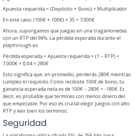
Apuesta requerida = (Depósito + Bono) × Multiplicador
En este caso: (100€ + 100€) × 35 = 7.000€
Ahora, supongamos que juegas en una tragamonedas
con un RTP del 96%. La pérdida esperada durante el
playthrough es:
Pérdida esperada = Apuesta requerida × (1 – RTP) =
7.000€ × 0,04 = 280€
Esto significa que, en promedio, perderás 280€ mientras
cumples el requisito. Como recibiste 100€ de bono, tu
ganancia esperada neta es de 100€ – 280€ = -180€. Es
decir, es probable que termines con menos dinero del
que empezaste. Por eso es crucial elegir juegos con alto
RTP y leer bien los términos.
Seguridad
La plataforma utiliza cifrado SSL de 256 bits para