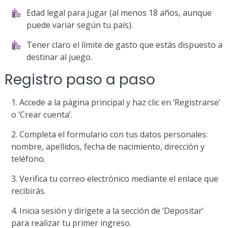
Edad legal para jugar (al menos 18 años, aunque
puede variar según tu país).
Tener claro el límite de gasto que estás dispuesto a
destinar al juego.
Registro paso a paso
Accede a la página principal y haz clic en ‘Registrarse’
o ‘Crear cuenta’.
Completa el formulario con tus datos personales:
nombre, apellidos, fecha de nacimiento, dirección y
teléfono.
Verifica tu correo electrónico mediante el enlace que
recibirás.
Inicia sesión y dirígete a la sección de ‘Depositar’
para realizar tu primer ingreso.