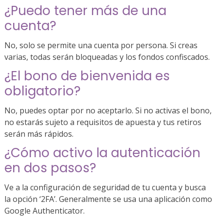
¿Puedo tener más de una
cuenta?
No, solo se permite una cuenta por persona. Si creas
varias, todas serán bloqueadas y los fondos confiscados.
¿El bono de bienvenida es
obligatorio?
No, puedes optar por no aceptarlo. Si no activas el bono,
no estarás sujeto a requisitos de apuesta y tus retiros
serán más rápidos.
¿Cómo activo la autenticación
en dos pasos?
Ve a la configuración de seguridad de tu cuenta y busca
la opción ‘2FA’. Generalmente se usa una aplicación como
Google Authenticator.