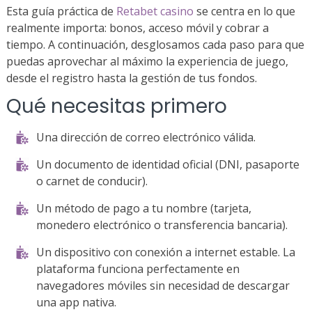
Esta guía práctica de
Retabet casino
se centra en lo que
realmente importa: bonos, acceso móvil y cobrar a
tiempo. A continuación, desglosamos cada paso para que
puedas aprovechar al máximo la experiencia de juego,
desde el registro hasta la gestión de tus fondos.
Qué necesitas primero
Una dirección de correo electrónico válida.
Un documento de identidad oficial (DNI, pasaporte
o carnet de conducir).
Un método de pago a tu nombre (tarjeta,
monedero electrónico o transferencia bancaria).
Un dispositivo con conexión a internet estable. La
plataforma funciona perfectamente en
navegadores móviles sin necesidad de descargar
una app nativa.