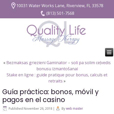
10031 Water Works Lane, Riverview, FL 33578
(813) 501-7568
«
Bezmaksas griezieni Gaminator – soli pa solim ceļvedis
bonusu izmantošanai
Stake en ligne : guide pratique pour bonus, calculs et
retraits
»
Guía práctica: bonos, móvil y
pagos en el casino
Published
November 26, 2018
|
By
web master