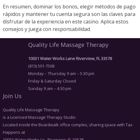
En resumen, dominar los bonos, elegir métodos de pago
rápidos y mantener tu cuenta segura son las claves para
disfrutar de la experiencia en este casino. Aplica estos
consejos y juega con responsabilidad.
Quality Life Massage Therapy
10031 Water Works Lane Riverview, FL 33578
(813) 501-7568
Monday – Thursday 9 am – 5:30 pm
Friday & Saturday Closed
Sunday 9 am – 4:30 pm
Join Us
Quality Life Massage Therapy
is a Licensed Massage Therapy Studio
Located inside the Boardwalk office complex, sharing space with Tax
Happens at
10031 Water Works Ln., Riverview, FL 33578