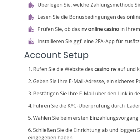
Überlegen Sie, welche Zahlungsmethode Sie 
Lesen Sie die Bonusbedingungen des
onlin
Prüfen Sie, ob das
nv online casino
in Ihrem 
Installieren Sie ggf. eine 2FA-App für zusätz
Account Setup
Rufen Sie die Website des
casino nv
auf und kl
Geben Sie Ihre E-Mail-Adresse, ein sicheres 
Bestätigen Sie Ihre E-Mail über den Link in d
Führen Sie die KYC-Überprüfung durch: Laden
Wählen Sie beim ersten Einzahlungsvorgang 
Schließen Sie die Einrichtung ab und loggen S
eingegeben haben.