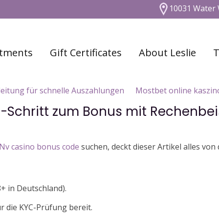
10031 Water 
tments
Gift Certificates
About Leslie
T
leitung für schnelle Auszahlungen
Mostbet online kaszinó
ür-Schritt zum Bonus mit Rechenbei
Nv casino bonus code
suchen, deckt dieser Artikel alles von
18+ in Deutschland).
r die KYC-Prüfung bereit.