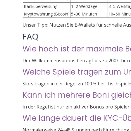
Banküberweisung
1–2 Werktage
3–5 Werkta
Kryptowährung (Bitcoin)
5–30 Minuten
10–60 Minu
Unser Tipp: Nutzen Sie E-Wallets für schnelle A
FAQ
Wie hoch ist der maximale 
Der Willkommensbonus beträgt bis zu 200 € bei 
Welche Spiele tragen zum U
Slots tragen in der Regel zu 100 % bei, Tischspie
Kann ich mehrere Boni gleic
In der Regel ist nur ein aktiver Bonus pro Spiele
Wie lange dauert die KYC-Ü
Normalerweise 24–48 Stunden nach Einreichung d