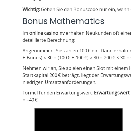
Wichtig:
Geben Sie den Bonuscode nur ein, wenn er 
Bonus Mathematics
Im
online casino nv
erhalten Neukunden oft einen
detaillierte Berechnung:
Angenommen, Sie zahlen 100 € ein. Dann erhalten
+ Bonus) × 30 = (100 € + 100 €) × 30 = 200 € × 30
Nehmen wir an, Sie spielen einen Slot mit einem H
Startkapital 200 € beträgt, liegt der Erwartungswe
niedrigen Umsatzanforderungen.
Formel für den Erwartungswert:
Erwartungswert 
= –40 €.