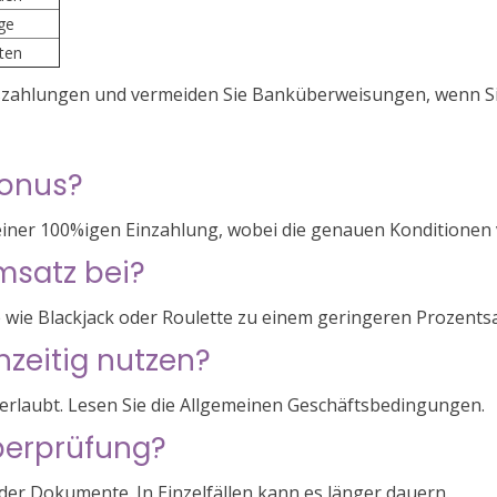
ge
ten
uszahlungen und vermeiden Sie Banküberweisungen, wenn Sie
Bonus?
einer 100%igen Einzahlung, wobei die genauen Konditionen 
msatz bei?
le wie Blackjack oder Roulette zu einem geringeren Prozentsa
hzeitig nutzen?
r erlaubt. Lesen Sie die Allgemeinen Geschäftsbedingungen.
berprüfung?
er Dokumente. In Einzelfällen kann es länger dauern.