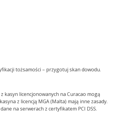
fikacji tożsamości – przygotuj skan dowodu.
e z kasyn licencjonowanych na Curacao mogą
syna z licencją MGA (Malta) mają inne zasady.
dane na serwerach z certyfikatem PCI DSS.