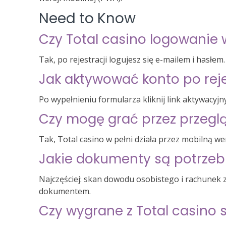
Need to Know
Czy Total casino logowani
Tak, po rejestracji logujesz się e-mailem i hasłem
Jak aktywować konto po reje
Po wypełnieniu formularza kliknij link aktywacyjn
Czy mogę grać przez przeglą
Tak, Total casino w pełni działa przez mobilną w
Jakie dokumenty są potrzeb
Najczęściej: skan dowodu osobistego i rachunek 
dokumentem.
Czy wygrane z Total casino