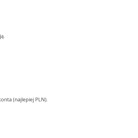
ą.
onta (najlepiej PLN).