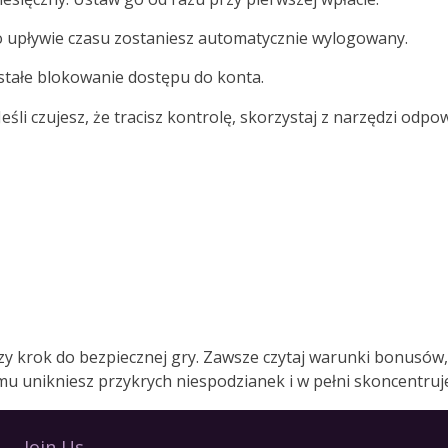
Po upływie czasu zostaniesz automatycznie wylogowany.
 stałe blokowanie dostępu do konta.
li czujesz, że tracisz kontrolę, skorzystaj z narzędzi odpo
y krok do bezpiecznej gry. Zawsze czytaj warunki bonusów, 
emu unikniesz przykrych niespodzianek i w pełni skoncentruj
Join Us