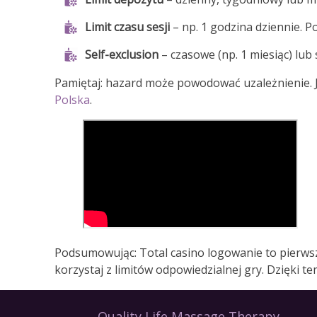
Limit czasu sesji
– np. 1 godzina dziennie. 
Self-exclusion
– czasowe (np. 1 miesiąc) lub
Pamiętaj: hazard może powodować uzależnienie. Jeś
Polska
.
Podsumowując: Total casino logowanie to pierwsz
korzystaj z limitów odpowiedzialnej gry. Dzięki t
Quality Life Massage Therapy