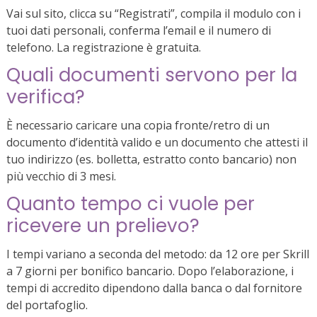
Vai sul sito, clicca su “Registrati”, compila il modulo con i
tuoi dati personali, conferma l’email e il numero di
telefono. La registrazione è gratuita.
Quali documenti servono per la
verifica?
È necessario caricare una copia fronte/retro di un
documento d’identità valido e un documento che attesti il
tuo indirizzo (es. bolletta, estratto conto bancario) non
più vecchio di 3 mesi.
Quanto tempo ci vuole per
ricevere un prelievo?
I tempi variano a seconda del metodo: da 12 ore per Skrill
a 7 giorni per bonifico bancario. Dopo l’elaborazione, i
tempi di accredito dipendono dalla banca o dal fornitore
del portafoglio.