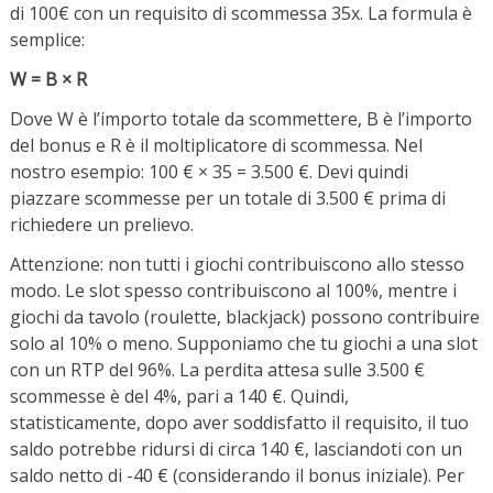
di 100€ con un requisito di scommessa 35x. La formula è
semplice:
W = B × R
Dove W è l’importo totale da scommettere, B è l’importo
del bonus e R è il moltiplicatore di scommessa. Nel
nostro esempio: 100 € × 35 = 3.500 €. Devi quindi
piazzare scommesse per un totale di 3.500 € prima di
richiedere un prelievo.
Attenzione: non tutti i giochi contribuiscono allo stesso
modo. Le slot spesso contribuiscono al 100%, mentre i
giochi da tavolo (roulette, blackjack) possono contribuire
solo al 10% o meno. Supponiamo che tu giochi a una slot
con un RTP del 96%. La perdita attesa sulle 3.500 €
scommesse è del 4%, pari a 140 €. Quindi,
statisticamente, dopo aver soddisfatto il requisito, il tuo
saldo potrebbe ridursi di circa 140 €, lasciandoti con un
saldo netto di -40 € (considerando il bonus iniziale). Per