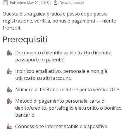
Published
May 21, 2018
|
By
web master
Questa è una guida pratica e passo dopo passo:
registrazione, verifica, bonus e pagamenti — niente
fronzoli.
Prerequisiti
Documento d’identità valido (carta d’identità,
passaporto o patente).
Indirizzo email attivo, personale e non già
utilizzato su altri account.
Numero di telefono cellulare per la verifica OTP.
Metodo di pagamento personale: carta di
debito/credito, portafoglio elettronico o bonifico
bancario.
Connessione internet stabile e dispositivo