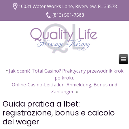
10031 Water Works Lane, Riverview, FL 33578
(813) 501-7568
«
Jak ocenić Total Casino? Praktyczny przewodnik krok
po kroku
Online-Casino-Leitfaden: Anmeldung, Bonus und
Zahlungen
»
Guida pratica a 1bet:
registrazione, bonus e calcolo
del wager