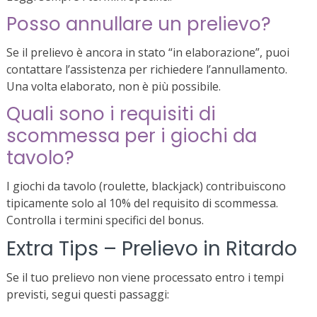
Posso annullare un prelievo?
Se il prelievo è ancora in stato “in elaborazione”, puoi
contattare l’assistenza per richiedere l’annullamento.
Una volta elaborato, non è più possibile.
Quali sono i requisiti di
scommessa per i giochi da
tavolo?
I giochi da tavolo (roulette, blackjack) contribuiscono
tipicamente solo al 10% del requisito di scommessa.
Controlla i termini specifici del bonus.
Extra Tips – Prelievo in Ritardo
Se il tuo prelievo non viene processato entro i tempi
previsti, segui questi passaggi: