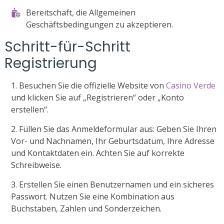
Bereitschaft, die Allgemeinen
Geschäftsbedingungen zu akzeptieren.
Schritt-für-Schritt
Registrierung
Besuchen Sie die offizielle Website von
Casino Verde
und klicken Sie auf „Registrieren“ oder „Konto
erstellen“.
Füllen Sie das Anmeldeformular aus: Geben Sie Ihren
Vor- und Nachnamen, Ihr Geburtsdatum, Ihre Adresse
und Kontaktdaten ein. Achten Sie auf korrekte
Schreibweise.
Erstellen Sie einen Benutzernamen und ein sicheres
Passwort. Nutzen Sie eine Kombination aus
Buchstaben, Zahlen und Sonderzeichen.