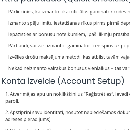
Pārliecinies, ka izmanto tikai oficiālus gaminator codes
Izmanto spēļu limitu iestatīšanas rīkus pirms pirmā depo
Iepazīsties ar bonusu noteikumiem, īpaši likmju prasībā
Pārbaudi, vai vari izmantot gaminator free spins uz pop
Izvēlies drošu maksājuma metodi, kas atbilst tavām vaj
Nekad neizmanto vairākus bonusus vienlaikus – tas var 
Konta izveide (Account Setup)
Atver mājaslapu un noklikšķini uz “Reģistrēties”. Ievadi
paroli.
Apstiprini savu identitāti, nosūtot nepieciešamos doku
adreses pierādījums).