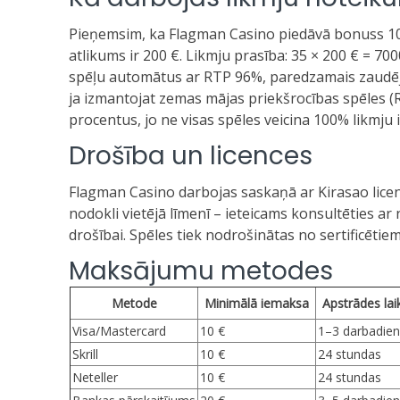
Pieņemsim, ka Flagman Casino piedāvā bonuss 100
atlikums ir 200 €. Likmju prasība: 35 × 200 € = 7
spēļu automātus ar RTP 96%, paredzamais zaudējums
ja izmantojat zemas mājas priekšrocības spēles (
procentus, jo ne visas spēles veicina 100% likmju i
Drošība un licences
Flagman Casino darbojas saskaņā ar Kirasao licen
nodokli vietējā līmenī – ieteicams konsultēties ar
drošībai. Spēles tiek nodrošinātas no sertificētie
Maksājumu metodes
Metode
Minimālā iemaksa
Apstrādes la
Visa/Mastercard
10 €
1–3 darbadie
Skrill
10 €
24 stundas
Neteller
10 €
24 stundas