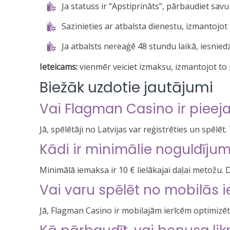
Ja statuss ir “Apstiprināts”, pārbaudiet sa
Sazinieties ar atbalsta dienestu, izmantojot 
Ja atbalsts nereaģē 48 stundu laikā, iesnied
Ieteicams:
vienmēr veiciet izmaksu, izmantojot to 
Biežāk uzdotie jautājumi
Vai Flagman Casino ir pieej
Jā, spēlētāji no Latvijas var reģistrēties un spēlēt
Kādi ir minimālie noguldīju
Minimālā iemaksa ir 10 € lielākajai daļai metožu.
Vai varu spēlēt no mobilās i
Jā, Flagman Casino ir mobilajām ierīcēm optimizēt