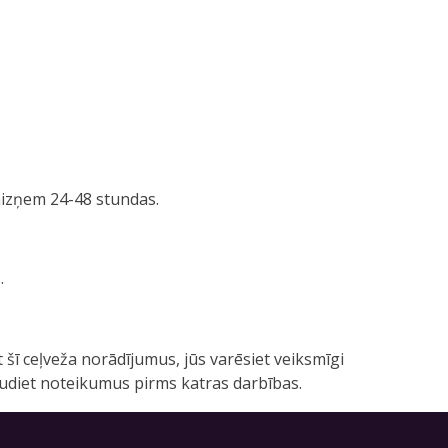
 aizņem 24-48 stundas.
.
 šī ceļveža norādījumus, jūs varēsiet veiksmīgi
audiet noteikumus pirms katras darbības.