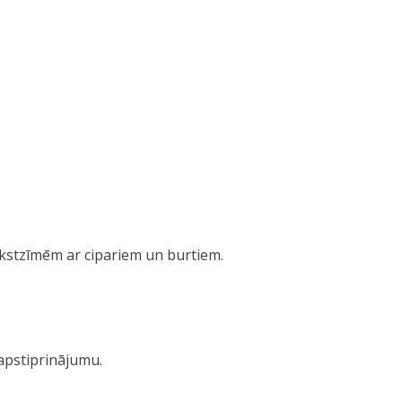
rakstzīmēm ar cipariem un burtiem.
 apstiprinājumu.