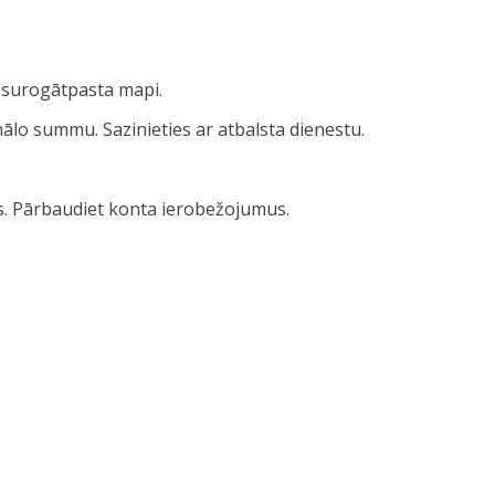
t surogātpasta mapi.
mālo summu. Sazinieties ar atbalsta dienestu.
its. Pārbaudiet konta ierobežojumus.