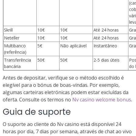
(ca
cob
vár
lev
Skrill
10€
10€
Até 24 horas
Gra
Neteller
10€
10€
Até 24 horas
Gra
Multibanco
5€
Não aplicável
Instantâneo
Gra
(referência)
Transferência
50€
50€
2-5 dias úteis
Pos
bancária
do
Antes de depositar, verifique se o método escolhido é
elegível para o bónus de boas-vindas. Por exemplo,
algumas carteiras eletrónicas podem estar excluídas da
oferta. Consulte os termos no
Nv casino welcome bonus
.
Guia de suporte
O suporte ao cliente do Nv casino está disponível 24
horas por dia, 7 dias por semana, através de chat ao vivo