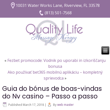
10031 Water Works Lane, Riverview, FL 33578
(813) 501-7568
«
Fezbet promocode: Vodnik po uporabi in izkoriščanju
bonusa
Ako používať bet365 mobilnú aplikáciu – kompletný
sprievodca
»
Guia do bónus de boas-vindas
do Nv casino – Passo a passo
Published
March 17, 2018
|
By
web master