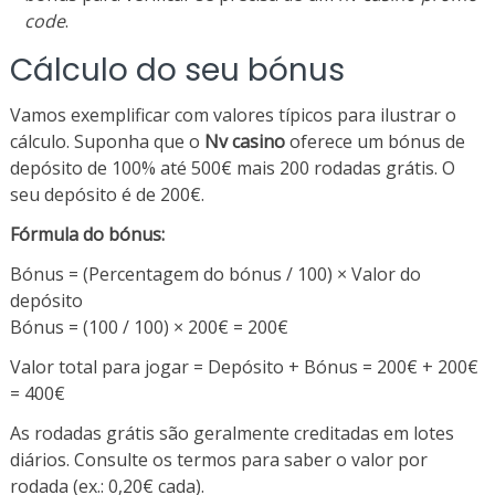
code
.
Cálculo do seu bónus
Vamos exemplificar com valores típicos para ilustrar o
cálculo. Suponha que o
Nv casino
oferece um bónus de
depósito de 100% até 500€ mais 200 rodadas grátis. O
seu depósito é de 200€.
Fórmula do bónus:
Bónus = (Percentagem do bónus / 100) × Valor do
depósito
Bónus = (100 / 100) × 200€ = 200€
Valor total para jogar = Depósito + Bónus = 200€ + 200€
= 400€
As rodadas grátis são geralmente creditadas em lotes
diários. Consulte os termos para saber o valor por
rodada (ex.: 0,20€ cada).