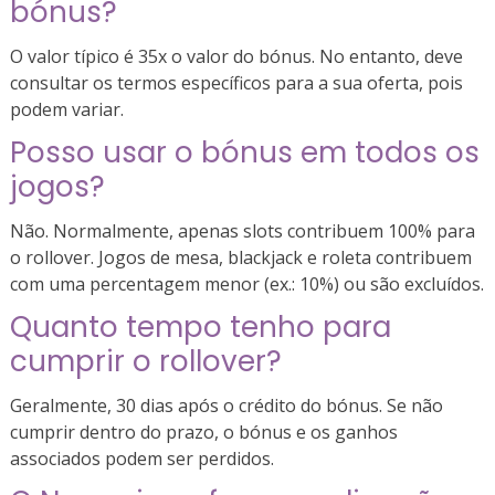
bónus?
O valor típico é 35x o valor do bónus. No entanto, deve
consultar os termos específicos para a sua oferta, pois
podem variar.
Posso usar o bónus em todos os
jogos?
Não. Normalmente, apenas slots contribuem 100% para
o rollover. Jogos de mesa, blackjack e roleta contribuem
com uma percentagem menor (ex.: 10%) ou são excluídos.
Quanto tempo tenho para
cumprir o rollover?
Geralmente, 30 dias após o crédito do bónus. Se não
cumprir dentro do prazo, o bónus e os ganhos
associados podem ser perdidos.