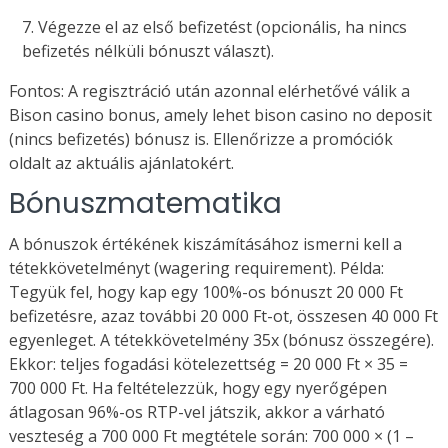
Végezze el az első befizetést (opcionális, ha nincs
befizetés nélküli bónuszt választ).
Fontos: A regisztráció után azonnal elérhetővé válik a
Bison casino bonus, amely lehet bison casino no deposit
(nincs befizetés) bónusz is. Ellenőrizze a promóciók
oldalt az aktuális ajánlatokért.
Bónuszmatematika
A bónuszok értékének kiszámításához ismerni kell a
tétekkövetelményt (wagering requirement). Példa:
Tegyük fel, hogy kap egy 100%-os bónuszt 20 000 Ft
befizetésre, azaz további 20 000 Ft-ot, összesen 40 000 Ft
egyenleget. A tétekkövetelmény 35x (bónusz összegére).
Ekkor: teljes fogadási kötelezettség = 20 000 Ft × 35 =
700 000 Ft. Ha feltételezzük, hogy egy nyerőgépen
átlagosan 96%-os RTP-vel játszik, akkor a várható
veszteség a 700 000 Ft megtétele során: 700 000 × (1 –