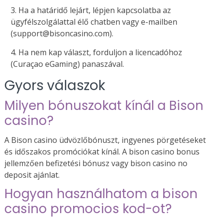
Ha a határidő lejárt, lépjen kapcsolatba az
ügyfélszolgálattal élő chatben vagy e-mailben
(support@bisoncasino.com).
Ha nem kap választ, forduljon a licencadóhoz
(Curaçao eGaming) panaszával.
Gyors válaszok
Milyen bónuszokat kínál a Bison
casino?
A Bison casino üdvözlőbónuszt, ingyenes pörgetéseket
és időszakos promóciókat kínál. A bison casino bonus
jellemzően befizetési bónusz vagy bison casino no
deposit ajánlat.
Hogyan használhatom a bison
casino promocios kod-ot?