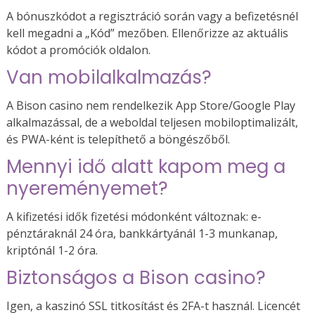
A bónuszkódot a regisztráció során vagy a befizetésnél
kell megadni a „Kód” mezőben. Ellenőrizze az aktuális
kódot a promóciók oldalon.
Van mobilalkalmazás?
A Bison casino nem rendelkezik App Store/Google Play
alkalmazással, de a weboldal teljesen mobiloptimalizált,
és PWA-ként is telepíthető a böngészőből.
Mennyi idő alatt kapom meg a
nyereményemet?
A kifizetési idők fizetési módonként változnak: e-
pénztáraknál 24 óra, bankkártyánál 1-3 munkanap,
kriptónál 1-2 óra.
Biztonságos a Bison casino?
Igen, a kaszinó SSL titkosítást és 2FA-t használ. Licencét