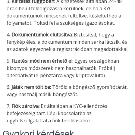
Kifizetés függőben:
A kifizetések általában 24–48
órán belül feldolgozásra kerülnek, de ha a KYC-
dokumentumok nincsenek feltöltve, késleltetheti a
folyamatot. Töltsd fel a szükséges igazolásokat.
Dokumentumok elutasítva:
Biztosítsd, hogy a
fénykép éles, a dokumentum minden sarka látszik, és
az adatok egyeznek a regisztrációban megadottakkal.
Fizetési mód nem érhető el:
Egyes országokban
bizonyos módszerek nem használhatók. Próbálj
alternatívát (e-pénztárca vagy kriptovaluta).
Játék nem tölt be:
Töröld a böngésző gyorsítótárát,
vagy használj másik böngészőt.
Fiók zárolva:
Ez általában a KYC-ellenőrzés
befejezéséig tart. Lépj kapcsolatba az
ügyfélszolgálattal a fiók feloldásához.
Gyakori kérdések