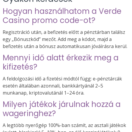
Hogyan használhatom a Verde
Casino promo code-ot?
Regisztráció után, a befizetés előtt a pénztárban találsz
egy „Bónuszkód” mezőt. Add meg a kódot, majd a
befizetés után a bónusz automatikusan jóváírásra kerül.
Mennyi idő alatt érkezik meg a
kifizetés?
A feldolgozási idő a fizetési módtól függ: e-pénztárcák
esetén általában azonnali, bankkártyánál 2–5
munkanap, kriptovalutánál 1–24 óra.
Milyen játékok járulnak hozzá a
wageringhez?
A legtöbb nyerőgép 100%-ban számít, az asztali játékok