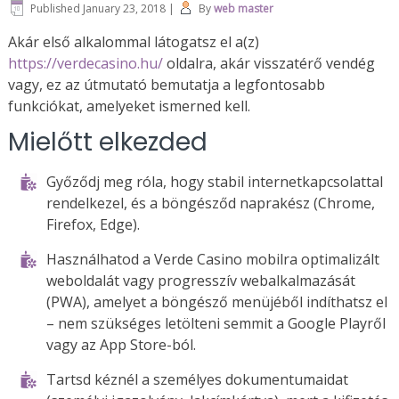
Published
January 23, 2018
|
By
web master
Akár első alkalommal látogatsz el a(z)
https://verdecasino.hu/
oldalra, akár visszatérő vendég
vagy, ez az útmutató bemutatja a legfontosabb
funkciókat, amelyeket ismerned kell.
Mielőtt elkezded
Győződj meg róla, hogy stabil internetkapcsolattal
rendelkezel, és a böngésződ naprakész (Chrome,
Firefox, Edge).
Használhatod a Verde Casino mobilra optimalizált
weboldalát vagy progresszív webalkalmazását
(PWA), amelyet a böngésző menüjéből indíthatsz el
– nem szükséges letölteni semmit a Google Playről
vagy az App Store-ból.
Tartsd kéznél a személyes dokumentumaidat