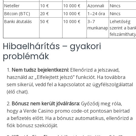
Neteller
10 €
10 000 €
Azonnali
Nincs
Bitcoin (BTC)
20 €
10 000 €
1–24 óra
Nincs
Banki átutalás
50 €
10 000 €
3–7
Lehetőség
munkanap
szerint a ban
felszámíthatj
Hibaelhárítás – gyakori
problémák
Nem tudsz bejelentkezni:
Ellenőrizd a jelszavad,
használd az „Elfelejtett jelszó” funkciót. Ha továbbra
sem sikerül, vedd fel a kapcsolatot az ügyfélszolgálattal
(élő chat).
Bónusz nem került jóváírásra:
Győződj meg róla,
hogy a Verde Casino promo code-ot pontosan beírtad
a befizetés előtt. Ha a bónusz automatikus, ellenőrizd a
fiók bónusz szekcióját.