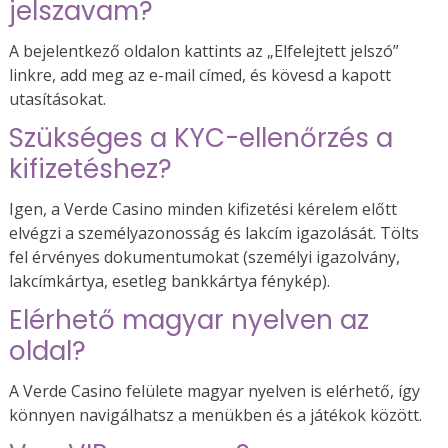
jelszavam?
A bejelentkező oldalon kattints az „Elfelejtett jelszó”
linkre, add meg az e-mail címed, és kövesd a kapott
utasításokat.
Szükséges a KYC-ellenőrzés a
kifizetéshez?
Igen, a Verde Casino minden kifizetési kérelem előtt
elvégzi a személyazonosság és lakcím igazolását. Tölts
fel érvényes dokumentumokat (személyi igazolvány,
lakcímkártya, esetleg bankkártya fénykép).
Elérhető magyar nyelven az
oldal?
A Verde Casino felülete magyar nyelven is elérhető, így
könnyen navigálhatsz a menükben és a játékok között.