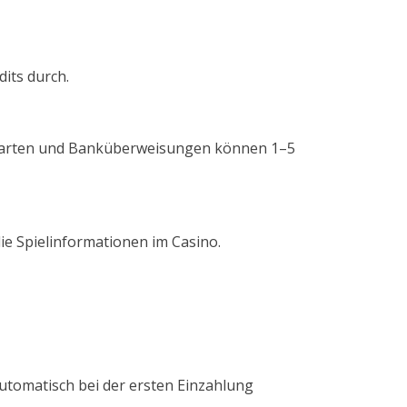
its durch.
ditkarten und Banküberweisungen können 1–5
ie Spielinformationen im Casino.
automatisch bei der ersten Einzahlung