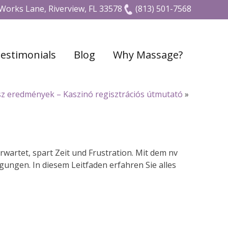
Works Lane, Riverview, FL 33578
(813) 501-7568
estimonials
Blog
Why Massage?
sz eredmények – Kaszinó regisztrációs útmutató
»
rwartet, spart Zeit und Frustration. Mit dem nv
gungen. In diesem Leitfaden erfahren Sie alles