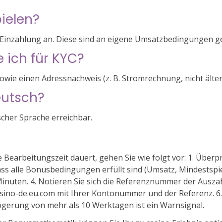
ielen?
ne Einzahlung an. Diese sind an eigene Umsatzbedingungen g
ich für KYC?
wie einen Adressnachweis (z. B. Stromrechnung, nicht älter
eutsch?
scher Sprache erreichbar.
Bearbeitungszeit dauert, gehen Sie wie folgt vor: 1. Über
 dass alle Bonusbedingungen erfüllt sind (Umsatz, Mindestspi
5 Minuten. 4. Notieren Sie sich die Referenznummer der Ausz
sino-de.eu.com mit Ihrer Kontonummer und der Referenz. 6. S
ögerung von mehr als 10 Werktagen ist ein Warnsignal.