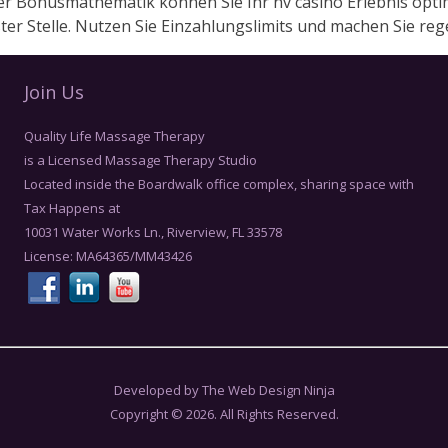
er Bonusmathematik können Sie Ihr nv casino Erlebnis opti
ter Stelle. Nutzen Sie Einzahlungslimits und machen Sie re
Join Us
Quality Life Massage Therapy
is a Licensed Massage Therapy Studio
Located inside the Boardwalk office complex, sharing space with
Tax Happens at
10031 Water Works Ln., Riverview, FL 33578
License: MA64365/MM43426
Developed by The Web Design Ninja
Copyright © 2026. All Rights Reserved.