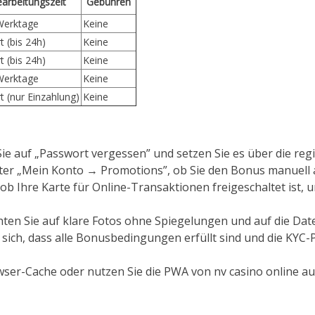
arbeitungszeit
Gebühren
Werktage
Keine
t (bis 24h)
Keine
t (bis 24h)
Keine
Werktage
Keine
t (nur Einzahlung)
Keine
Sie auf „Passwort vergessen” und setzen Sie es über die regi
ter „Mein Konto → Promotions”, ob Sie den Bonus manuell 
ob Ihre Karte für Online-Transaktionen freigeschaltet ist, 
ten Sie auf klare Fotos ohne Spiegelungen und auf die Dat
sich, dass alle Bonusbedingungen erfüllt sind und die KYC-
ser-Cache oder nutzen Sie die PWA von nv casino online a