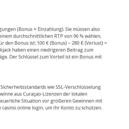
gungen (Bonus + Einzahlung). Sie müssen also
 einem durchschnittlichen RTP von 96 % wählen,
ür den Bonus ist: 100 € (Bonus) – 280 € (Verlust) =
lackjack haben einen niedrigeren Beitrag zum
äge. Der Schlüssel zum Vorteil ist ein Bonus mit
de Sicherheitsstandards wie SSL-Verschlüsselung
winne aus Curaçao-Lizenzen der lokalen
teuerliche Situation vor größeren Gewinnen mit
casino online login, um Ihr Konto zu schützen.