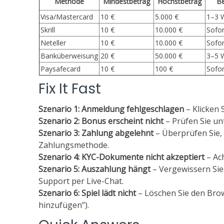
Methode
Mindestbetrag
Höchstbetrag
Be
Visa/Mastercard
10 €
5.000 €
1–3 
Skrill
10 €
10.000 €
Sofor
Neteller
10 €
10.000 €
Sofor
Banküberweisung
20 €
50.000 €
3–5 
Paysafecard
10 €
100 €
Sofor
Fix It Fast
Szenario 1: Anmeldung fehlgeschlagen
– Klicken 
Szenario 2: Bonus erscheint nicht
– Prüfen Sie un
Szenario 3: Zahlung abgelehnt
– Überprüfen Sie, 
Zahlungsmethode.
Szenario 4: KYC-Dokumente nicht akzeptiert
– Ach
Szenario 5: Auszahlung hängt
– Vergewissern Sie 
Support per Live-Chat.
Szenario 6: Spiel lädt nicht
– Löschen Sie den Brow
hinzufügen”).