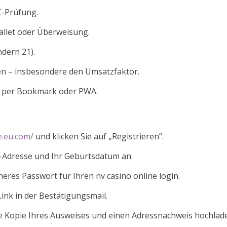
C-Prüfung.
allet oder Überweisung.
dern 21).
n – insbesondere den Umsatzfaktor.
in per Bookmark oder PWA.
e.eu.com/
und klicken Sie auf „Registrieren”.
-Adresse und Ihr Geburtsdatum an.
res Passwort für Ihren nv casino online login.
ink in der Bestätigungsmail.
ne Kopie Ihres Ausweises und einen Adressnachweis hochlad