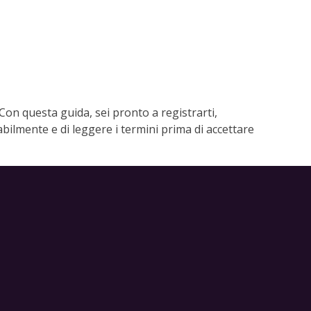
 Con questa guida, sei pronto a registrarti,
abilmente e di leggere i termini prima di accettare