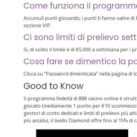
Come funziona il programma
Accumuli punti giocando; i punti ti fanno salire di
sezione VIP.
Ci sono limiti di prelievo set
Sì, di solito il limite è di €5.000 a settimana per i
Cosa fare se dimentico la 
Clicca su “Password dimenticata” nella pagina di log
Good to Know
Il programma fedeltà di 888 casino online è strut
giocato (mediamente 1 punto per €10 scommessi sull
gestori di conto dedicati e limiti di prelievo più a
più assidui, il livello Diamond offre fino al 15% di 