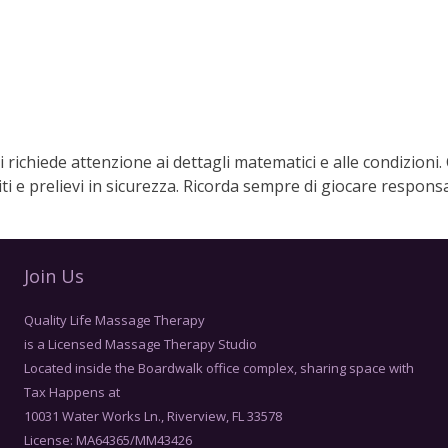
richiede attenzione ai dettagli matematici e alle condizioni.
iti e prelievi in sicurezza. Ricorda sempre di giocare respons
Join Us
Quality Life Massage Therapy
is a Licensed Massage Therapy Studio
Located inside the Boardwalk office complex, sharing space with
Tax Happens at
10031 Water Works Ln., Riverview, FL 33578
License: MA64365/MM43426