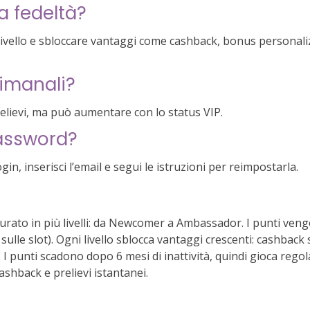
 fedeltà?
 livello e sbloccare vantaggi come cashback, bonus personalizza
timanali?
 prelievi, ma può aumentare con lo status VIP.
password?
in, inserisci l’email e segui le istruzioni per reimpostarla.
turato in più livelli: da Newcomer a Ambassador. I punti veng
e slot). Ogni livello sblocca vantaggi crescenti: cashback se
lti. I punti scadono dopo 6 mesi di inattività, quindi gioca re
cashback e prelievi istantanei.