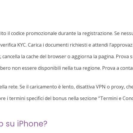
ito il codice promozionale durante la registrazione. Se nessu
rifica KYC. Carica i documenti richiesti e attendi l’approvaz
cancella la cache del browser o aggiorna la pagina. Prova s
bero non essere disponibili nella tua regione. Prova a contat
 della rete. Se il caricamento è lento, disattiva VPN o proxy, c
e i termini specifici del bonus nella sezione “Termini e Cond
p su iPhone?