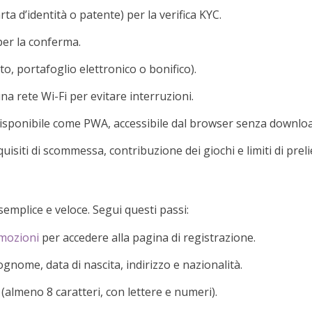
a d’identità o patente) per la verifica KYC.
per la conferma.
, portafoglio elettronico o bonifico).
na rete Wi-Fi per evitare interruzioni.
 disponibile come PWA, accessibile dal browser senza downloa
isiti di scommessa, contribuzione dei giochi e limiti di preli
emplice e veloce. Segui questi passi:
mozioni
per accedere alla pagina di registrazione.
gnome, data di nascita, indirizzo e nazionalità.
almeno 8 caratteri, con lettere e numeri).