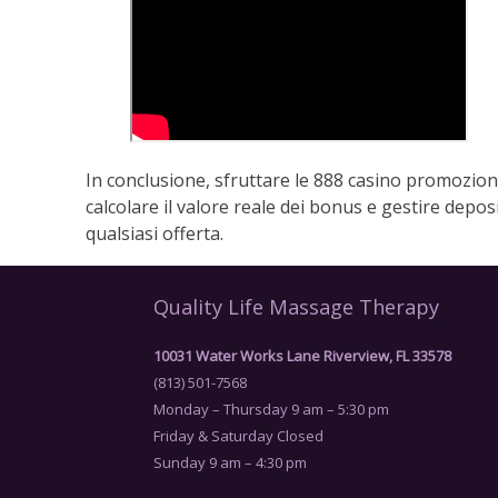
In conclusione, sfruttare le 888 casino promozioni 
calcolare il valore reale dei bonus e gestire depos
qualsiasi offerta.
Quality Life Massage Therapy
10031 Water Works Lane Riverview, FL 33578
(813) 501-7568
Monday – Thursday 9 am – 5:30 pm
Friday & Saturday Closed
Sunday 9 am – 4:30 pm