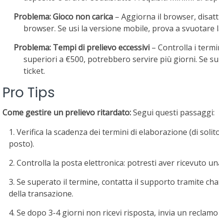
Problema: Gioco non carica
– Aggiorna il browser, disat
browser. Se usi la versione mobile, prova a svuotare l
Problema: Tempi di prelievo eccessivi
– Controlla i termi
superiori a €500, potrebbero servire più giorni. Se sup
ticket.
Pro Tips
Come gestire un prelievo ritardato:
Segui questi passaggi:
Verifica la scadenza dei termini di elaborazione (di soli
posto).
Controlla la posta elettronica: potresti aver ricevuto una 
Se superato il termine, contatta il supporto tramite cha
della transazione.
Se dopo 3-4 giorni non ricevi risposta, invia un reclamo 