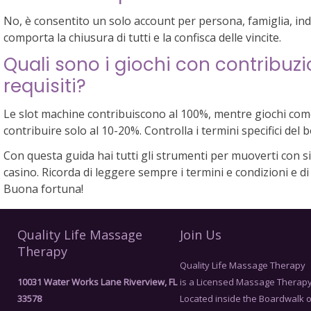
No, è consentito un solo account per persona, famiglia, indi
comporta la chiusura di tutti e la confisca delle vincite.
Quali sono i giochi con contribuzi
requisiti?
Le slot machine contribuiscono al 100%, mentre giochi com
contribuire solo al 10-20%. Controlla i termini specifici del 
Con questa guida hai tutti gli strumenti per muoverti con 
casino. Ricorda di leggere sempre i termini e condizioni e 
Buona fortuna!
Quality Life Massage
Join Us
Therapy
Quality Life Massage Therapy
10031 Water Works Lane Riverview, FL
is a Licensed Massage Therapy
33578
Located inside the Boardwalk o