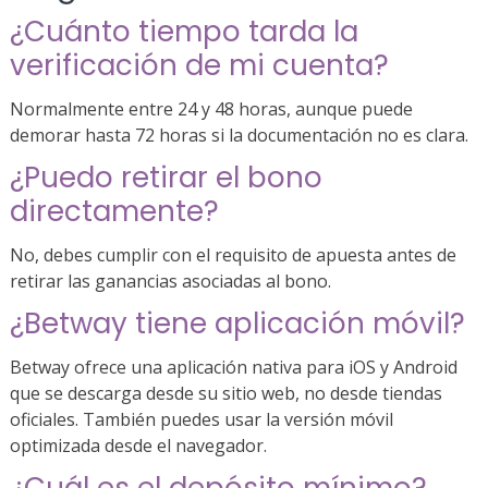
¿Cuánto tiempo tarda la
verificación de mi cuenta?
Normalmente entre 24 y 48 horas, aunque puede
demorar hasta 72 horas si la documentación no es clara.
¿Puedo retirar el bono
directamente?
No, debes cumplir con el requisito de apuesta antes de
retirar las ganancias asociadas al bono.
¿Betway tiene aplicación móvil?
Betway ofrece una aplicación nativa para iOS y Android
que se descarga desde su sitio web, no desde tiendas
oficiales. También puedes usar la versión móvil
optimizada desde el navegador.