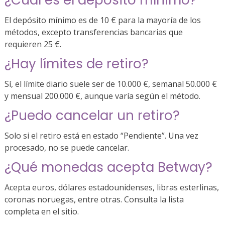
¿Cuál es el depósito mínimo?
El depósito mínimo es de 10 € para la mayoría de los
métodos, excepto transferencias bancarias que
requieren 25 €.
¿Hay límites de retiro?
Sí, el límite diario suele ser de 10.000 €, semanal 50.000 €
y mensual 200.000 €, aunque varía según el método.
¿Puedo cancelar un retiro?
Solo si el retiro está en estado “Pendiente”. Una vez
procesado, no se puede cancelar.
¿Qué monedas acepta Betway?
Acepta euros, dólares estadounidenses, libras esterlinas,
coronas noruegas, entre otras. Consulta la lista
completa en el sitio.