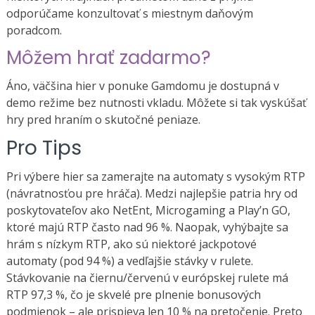
odporúčame konzultovať s miestnym daňovým
poradcom.
Môžem hrať zadarmo?
Áno, väčšina hier v ponuke Gamdomu je dostupná v
demo režime bez nutnosti vkladu. Môžete si tak vyskúšať
hry pred hraním o skutočné peniaze.
Pro Tips
Pri výbere hier sa zamerajte na automaty s vysokým RTP
(návratnosťou pre hráča). Medzi najlepšie patria hry od
poskytovateľov ako NetEnt, Microgaming a Play’n GO,
ktoré majú RTP často nad 96 %. Naopak, vyhýbajte sa
hrám s nízkym RTP, ako sú niektoré jackpotové
automaty (pod 94 %) a vedľajšie stávky v rulete.
Stávkovanie na čiernu/červenú v európskej rulete má
RTP 97,3 %, čo je skvelé pre plnenie bonusových
podmienok – ale prispieva len 10 % na pretočenie. Preto