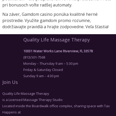
pri bonusoch voľte radšej automaty.
Na záver, Gamdom casino ponúka kvalitné herné
prostredie. Využite gamdom promo rozumne,
dodržiavajte pravidlá a hrajte zodpovedne. Veľa šťastia!
Quality Life Massage Therapy
10031 Water Works Lane Riverview, FL 33578
(813) 501-7568
Monday – Thursday 9 am – 5:30 pm
Friday & Saturday Closed
Sunday 9 am – 4:30 pm
Join Us
Quality Life Massage Therapy
is a Licensed Massage Therapy Studio
Located inside the Boardwalk office complex, sharing space with Tax
Happens at