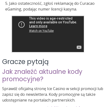
Jako ostateczność, zgłoś reklamację do Curacao
eGaming, podając numer licencji kasyna.
Gracze pytają
Jak znaleźć aktualne kody
promocyjne?
Sprawdź oficjalną stronę Ice Casino w sekcji promocji lub
zapisz się do newslettera. Kody promocyjne są także
udostępniane na portalach partnerskich.