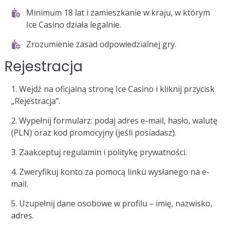
Minimum 18 lat i zamieszkanie w kraju, w którym
Ice Casino działa legalnie.
Zrozumienie zasad odpowiedzialnej gry.
Rejestracja
Wejdź na oficjalną stronę Ice Casino i kliknij przycisk
„Rejestracja”.
Wypełnij formularz: podaj adres e-mail, hasło, walutę
(PLN) oraz kod promocyjny (jeśli posiadasz).
Zaakceptuj regulamin i politykę prywatności.
Zweryfikuj konto za pomocą linku wysłanego na e-
mail.
Uzupełnij dane osobowe w profilu – imię, nazwisko,
adres.