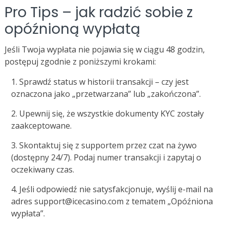
Pro Tips – jak radzić sobie z
opóźnioną wypłatą
Jeśli Twoja wypłata nie pojawia się w ciągu 48 godzin,
postępuj zgodnie z poniższymi krokami:
Sprawdź status w historii transakcji – czy jest
oznaczona jako „przetwarzana” lub „zakończona”.
Upewnij się, że wszystkie dokumenty KYC zostały
zaakceptowane.
Skontaktuj się z supportem przez czat na żywo
(dostępny 24/7). Podaj numer transakcji i zapytaj o
oczekiwany czas.
Jeśli odpowiedź nie satysfakcjonuje, wyślij e-mail na
adres support@icecasino.com z tematem „Opóźniona
wypłata”.